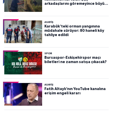
arkadaşlarını göremeyince büyük
panik yaşadı
ASAYİŞ
Karabük'teki orman yangınına
müdahale sürüyor: 80 haneli köy
tahliye edildi
SPOR
Bursaspor-Eskişehirspor maçı
biletleri ne zaman satışa çıkacak?
ASAYİŞ
Fatih Altaylı’nın YouTube kanalına
erişim engeli kararı