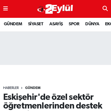
ASAYİŞ
Nöbetçi Eczaneler
GÜNDEM
SİYASET
ASAYİŞ
SPOR
DÜNYA
EK
DÜNYA
Hava Durumu
EKONOMİ
Eskişehir Namaz Vakitleri
GÜNDEM
Trafik Durumu
RESMİ İLAN
Puan Durumu ve Fikstür
SİYASET
Tüm Manşetler
HABERLER
GÜNDEM
SPOR
Son Dakika Haberleri
Eskişehir'de özel sektör
öğretmenlerinden destek
YAŞAM
Haber Arşivi