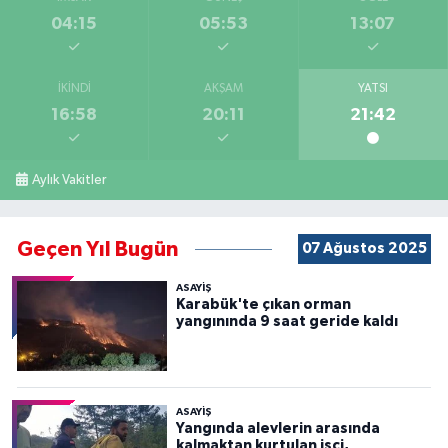
04:15
05:53
13:07
İKINDI
AKŞAM
YATSI
16:58
20:11
21:42
Aylık Vakitler
Geçen Yıl Bugün
07 Ağustos 2025
ASAYİŞ
Karabük'te çıkan orman
yangınında 9 saat geride kaldı
ASAYİŞ
Yangında alevlerin arasında
kalmaktan kurtulan işçi,