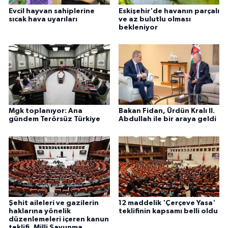
Evcil hayvan sahiplerine
Eskişehir'de havanın parçalı
sıcak hava uyarıları
ve az bulutlu olması
bekleniyor
Mgk toplanıyor: Ana
Bakan Fidan, Ürdün Kralı II.
gündem Terörsüz Türkiye
Abdullah ile bir araya geldi
Şehit aileleri ve gazilerin
12 maddelik 'Çerçeve Yasa'
haklarına yönelik
teklifinin kapsamı belli oldu
düzenlemeleri içeren kanun
teklifi, Milli Savunma