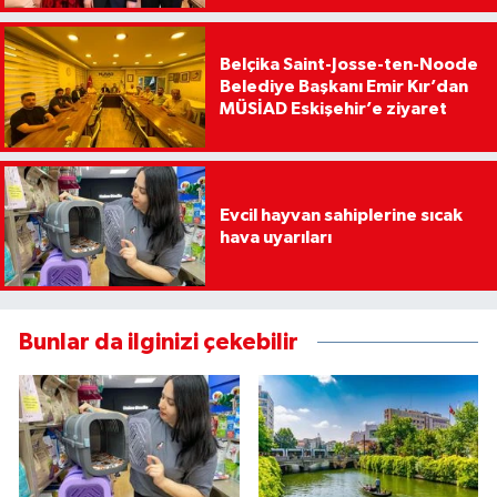
Belçika Saint-Josse-ten-Noode
Belediye Başkanı Emir Kır’dan
MÜSİAD Eskişehir’e ziyaret
Evcil hayvan sahiplerine sıcak
hava uyarıları
Bunlar da ilginizi çekebilir