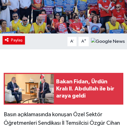
Paylaş
-
+
A
A
Bakan Fidan, Ürdün
Kralı II. Abdullah ile bir
araya geldi
Basın açıklamasında konuşan Özel Sektör
Öğretmenleri Sendikası İl Temsilcisi Özgür Cihan