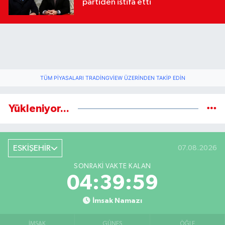
partiden istifa etti
TÜM PIYASALARI TRADINGVIEW ÜZERINDEN TAKIP EDIN
Yükleniyor...
ESKİŞEHİR
07.08.2026
SONRAKI VAKTE KALAN
04:39:58
İmsak Namazı
İMSAK
GÜNEŞ
ÖĞLE