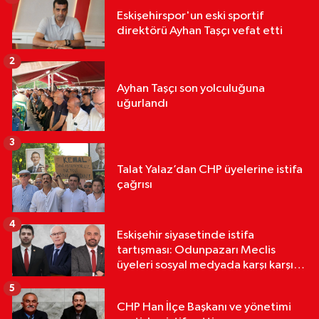
Eskişehirspor'un eski sportif
direktörü Ayhan Taşçı vefat etti
2
Ayhan Taşçı son yolculuğuna
uğurlandı
3
Talat Yalaz’dan CHP üyelerine istifa
çağrısı
4
Eskişehir siyasetinde istifa
tartışması: Odunpazarı Meclis
üyeleri sosyal medyada karşı karşıya
geldi
5
CHP Han İlçe Başkanı ve yönetimi