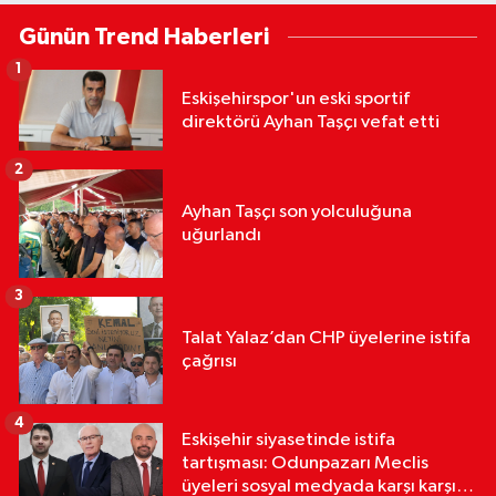
Günün Trend Haberleri
1
Eskişehirspor'un eski sportif
direktörü Ayhan Taşçı vefat etti
2
Ayhan Taşçı son yolculuğuna
uğurlandı
3
Talat Yalaz’dan CHP üyelerine istifa
çağrısı
4
Eskişehir siyasetinde istifa
tartışması: Odunpazarı Meclis
üyeleri sosyal medyada karşı karşıya