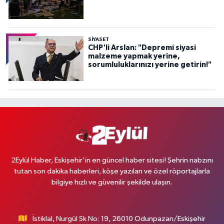
SİYASET
CHP'li Arslan: "Depremi siyasi
malzeme yapmak yerine,
sorumluluklarınızı yerine getirin!"
2Eylül Haber, Eskişehir’in en güncel haber sitesi! Şehrin nabzını
tutan son dakika haberleri, köşe yazıları ve özel röportajlarla
bilgiye hızlı ve güvenilir şekilde ulaşın.
İstiklal, Nurgül Sk No: 19, 26010 Odunpazarı/Eskişehir