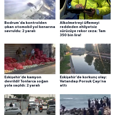
Bodrum'da kontrolden
Alkolmetreyi üflemeyi
çıkan otomobil yol kenarına
reddeden ehliyetsiz
savruldu: 2 yaralı
sürücüye rekor ceza: Tam
350 bin lira!
Eskişehir’de kamyon
Eskişehir’de korkunç olay:
devrildi! Tonlarca soğan
Vatandaşı Porsuk Çayı’na
yola saçıldı: 2 yaralı
attı