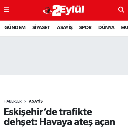
ASAYİŞ
Nöbetçi Eczaneler
GÜNDEM
SİYASET
ASAYİŞ
SPOR
DÜNYA
EK
DÜNYA
Hava Durumu
EKONOMİ
Eskişehir Namaz Vakitleri
GÜNDEM
Trafik Durumu
RESMİ İLAN
Puan Durumu ve Fikstür
SİYASET
Tüm Manşetler
HABERLER
ASAYİŞ
SPOR
Son Dakika Haberleri
Eskişehir’de trafikte
dehşet: Havaya ateş açan
YAŞAM
Haber Arşivi