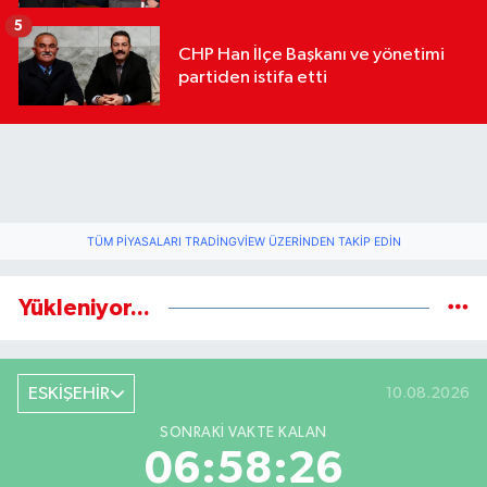
geldi
5
CHP Han İlçe Başkanı ve yönetimi
partiden istifa etti
TÜM PIYASALARI TRADINGVIEW ÜZERINDEN TAKIP EDIN
Yükleniyor...
ESKİŞEHİR
10.08.2026
SONRAKI VAKTE KALAN
06:58:25