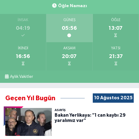
Öğle Namazı
İMSAK
GÜNEŞ
ÖĞLE
04:19
05:56
13:07
İKINDI
AKŞAM
YATSI
16:56
20:07
21:37
Aylık Vakitler
Geçen Yıl Bugün
10 Ağustos 2025
ASAYİŞ
Bakan Yerlikaya: "1 can kaybı 29
yaralımız var"