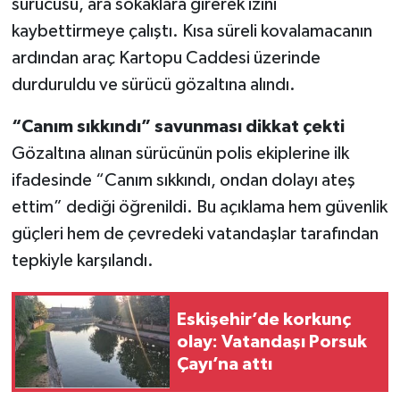
sürücüsü, ara sokaklara girerek izini
kaybettirmeye çalıştı. Kısa süreli kovalamacanın
ardından araç Kartopu Caddesi üzerinde
durduruldu ve sürücü gözaltına alındı.
“Canım sıkkındı” savunması dikkat çekti
Gözaltına alınan sürücünün polis ekiplerine ilk
ifadesinde “Canım sıkkındı, ondan dolayı ateş
ettim” dediği öğrenildi. Bu açıklama hem güvenlik
güçleri hem de çevredeki vatandaşlar tarafından
tepkiyle karşılandı.
Eskişehir’de korkunç
olay: Vatandaşı Porsuk
Çayı’na attı