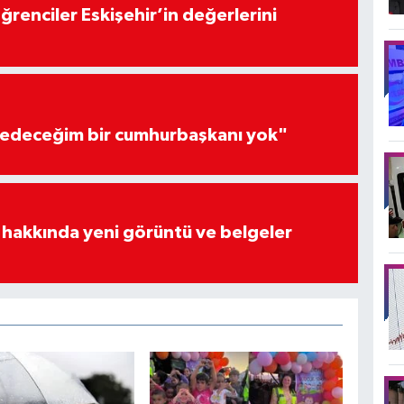
öğrenciler Eskişehir’in değerlerini
edeceğim bir cumhurbaşkanı yok"
 hakkında yeni görüntü ve belgeler