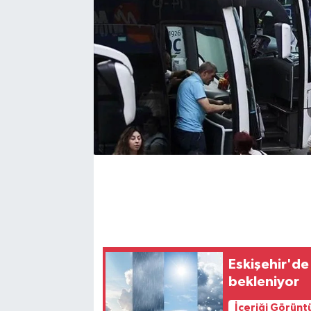
Eskişehir'de
bekleniyor
İçeriği Görünt