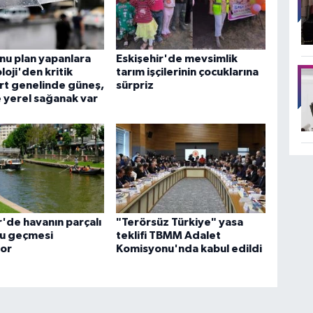
nu plan yapanlara
Eskişehir'de mevsimlik
oji'den kritik
tarım işçilerinin çocuklarına
urt genelinde güneş,
sürpriz
 yerel sağanak var
r'de havanın parçalı
"Terörsüz Türkiye" yasa
lu geçmesi
teklifi TBMM Adalet
yor
Komisyonu'nda kabul edildi