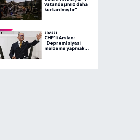
vatandaşımız daha
kurtarılmıştır"
SİYASET
CHP'li Arslan:
"Depremi siyasi
malzeme yapmak
yerine,
sorumluluklarınızı
yerine getirin!"