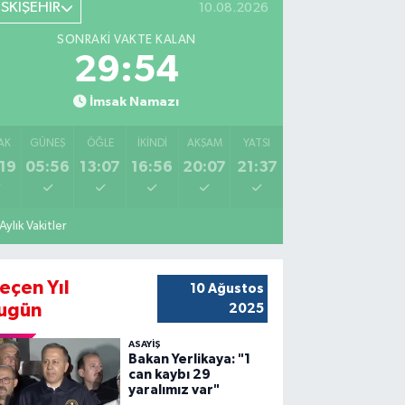
ESKİŞEHİR
10.08.2026
SONRAKI VAKTE KALAN
29:53
İmsak Namazı
AK
GÜNEŞ
ÖĞLE
İKINDI
AKŞAM
YATSI
19
05:56
13:07
16:56
20:07
21:37
Aylık Vakitler
eçen Yıl
10 Ağustos
ugün
2025
ASAYİŞ
Bakan Yerlikaya: "1
can kaybı 29
yaralımız var"