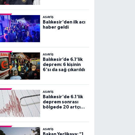
ASAYİŞ
Balıkesir'den ilk acı
haber geldi
ASAYİŞ
Balıkesir’de 6.1’lik
deprem: 6 kişinin
6'sı da sağ çıkarıldı
ASAYİŞ
Balıkesir'de 6.1'lik
deprem sonrası
bölgede 20 artçı
sarsıntı yaşandı
ASAYİŞ
Bakan Yerlikaya: "1