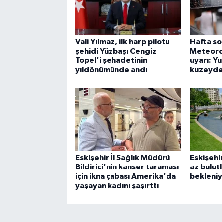
Vali Yılmaz, ilk harp pilotu
Hafta so
şehidi Yüzbaşı Cengiz
Meteorol
Topel'i şehadetinin
uyarı: Y
yıldönümünde andı
kuzeyde
Eskişehir İl Sağlık Müdürü
Eskişehi
Bildirici'nin kanser taraması
az bulut
için ikna çabası Amerika'da
bekleni
yaşayan kadını şaşırttı