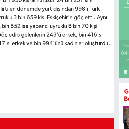
 bin 956 kişilik nüfusun 24 bin 257’sini
elirtilen dönemde yurt dışından 998'i Türk
ruklu 3 bin 659 kişi Eskişehir’e göç etti. Aynı
in 852 ise yabancı uyruklu 8 bin 70 kişi
Göç edip gelenlerin 243'ü erkek, bin 416'sı
17'si erkek ve bin 994'ünü kadınlar oluşturdu.
İMS
04:
G
B