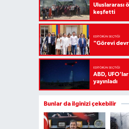
Uluslararası 
keşfetti
EDITÖRÜN SEÇTIĞI
"Görevi devr
EDITÖRÜN SEÇTIĞI
ABD, UFO'lar
yayınladı
Bunlar da ilginizi çekebilir