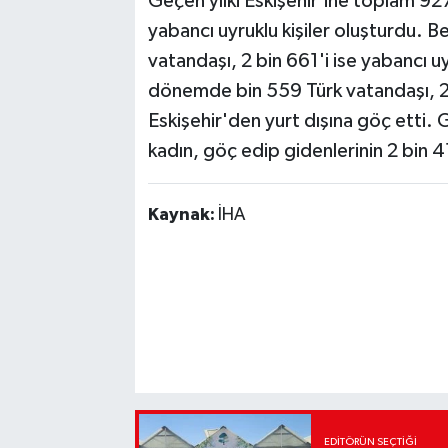
Geçen yılki Eskişehir’ine toplam 927
yabancı uyruklu kişiler oluşturdu. B
vatandaşı, 2 bin 661'i ise yabancı uy
dönemde bin 559 Türk vatandaşı, 2 b
Eskişehir'den yurt dışına göç etti. 
kadın, göç edip gidenlerinin 2 bin 4
Kaynak:
İHA
EDITÖRÜN SEÇTIĞI