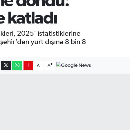
ine döndü:
e katladı
leri, 2025’ istatistiklerine
şehir’den yurt dışına 8 bin 8
-
+
A
A