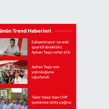
ünün Trend Haberleri
Eskişehirspor'un eski
sportif direktörü
Ayhan Taşçı vefat etti
Ayhan Taşçı son
yolculuğuna
uğurlandı
Talat Yalaz’dan CHP
üyelerine istifa çağrısı