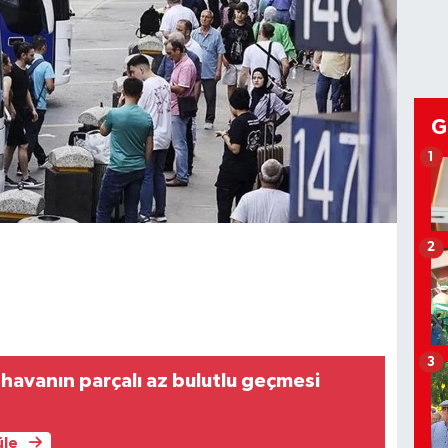
G
1
2
3
 havanın parçalı az bulutlu geçmesi
üle