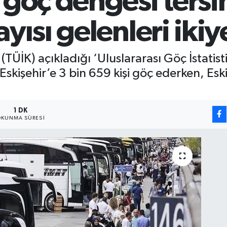
 göç dengesi ters
yısı gelenleri ikiy
TÜİK) açıkladığı ‘Uluslararası Göç İstatistik
Eskişehir’e 3 bin 659 kişi göç ederken, Eski
1 DK
KUNMA SÜRESI