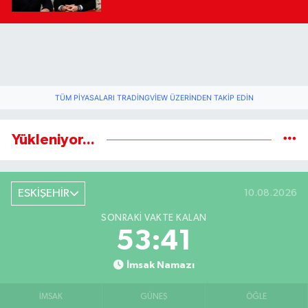
TÜM PIYASALARI TRADINGVIEW ÜZERINDEN TAKIP EDIN
Yükleniyor...
ESKİŞEHİR
10.08.2026
SONRAKI VAKTE KALAN
53:41
İmsak Namazı
İMSAK
GÜNEŞ
ÖĞLE