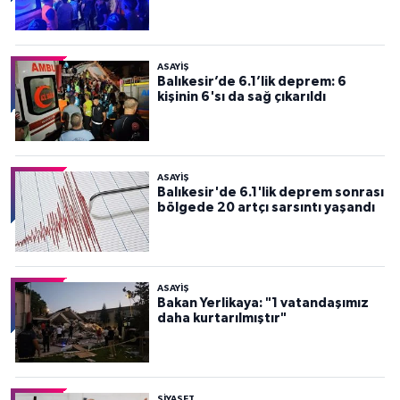
ASAYİŞ
Balıkesir’de 6.1’lik deprem: 6
kişinin 6'sı da sağ çıkarıldı
ASAYİŞ
Balıkesir'de 6.1'lik deprem sonrası
bölgede 20 artçı sarsıntı yaşandı
ASAYİŞ
Bakan Yerlikaya: "1 vatandaşımız
daha kurtarılmıştır"
SİYASET