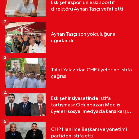
Eskişehirspor'un eski sportif
direktörü Ayhan Taşçı vefat etti
2
Ayhan Taşçı son yolculuğuna
uğurlandı
3
Talat Yalaz’dan CHP üyelerine istifa
çağrısı
4
Eskişehir siyasetinde istifa
tartışması: Odunpazarı Meclis
üyeleri sosyal medyada karşı karşıya
geldi
5
CHP Han İlçe Başkanı ve yönetimi
partiden istifa etti