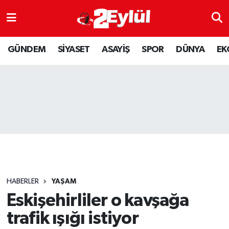
ASAYİŞ
Nöbetçi Eczaneler
GÜNDEM
SİYASET
ASAYİŞ
SPOR
DÜNYA
EK
DÜNYA
Hava Durumu
EKONOMİ
Eskişehir Namaz Vakitleri
GÜNDEM
Trafik Durumu
RESMİ İLAN
Puan Durumu ve Fikstür
SİYASET
Tüm Manşetler
HABERLER
YAŞAM
SPOR
Son Dakika Haberleri
Eskişehirliler o kavşağa
trafik ışığı istiyor
YAŞAM
Haber Arşivi