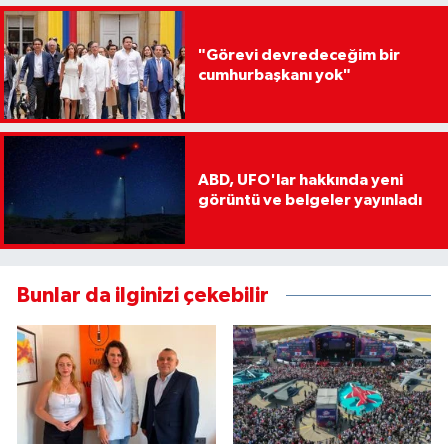
"Görevi devredeceğim bir
cumhurbaşkanı yok"
ABD, UFO'lar hakkında yeni
görüntü ve belgeler yayınladı
Bunlar da ilginizi çekebilir