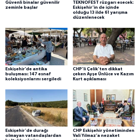
Güvenli binalar güvenilir
TEKNOFEST rüzgarı esecek:
zeminle başlar
Eskişehir'in de içinde
olduğu 13 ilde 61 yarışma
düzenlenecek
Eskişehir’de antika
CHP’li Çelik’ten dikkat
buluşması: 147 esnaf
çeken Ayşe Ünlüce ve Kazım
koleksiyonlarını sergiledi
Kurt açıklaması
Eskişehir'de durağı
CHP Eskişehir yönetiminden
olmayan vatandaşlardan
Vali Yılmaz’a nezaket