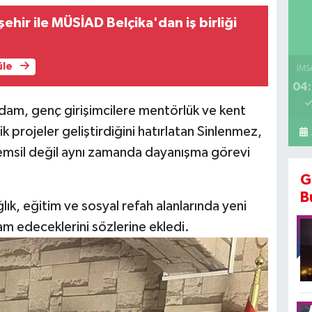
ehir ile MÜSİAD Belçika'dan iş birliği
üle
İMS
04:
dam, genç girişimcilere mentörlük ve kent
projeler geliştirdiğini hatırlatan Sinlenmez,
 temsil değil aynı zamanda dayanışma görevi
G
B
k, eğitim ve sosyal refah alanlarında yeni
m edeceklerini sözlerine ekledi.