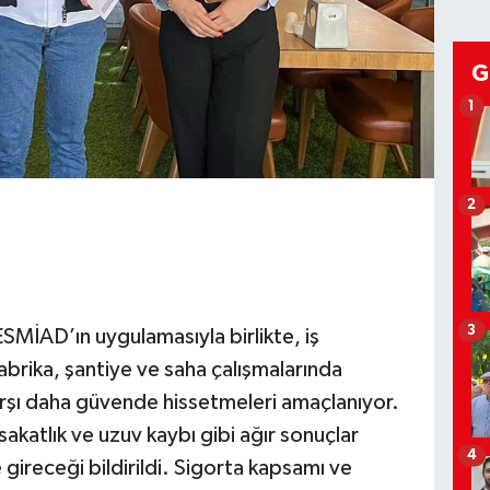
G
1
2
3
ESMİAD’ın uygulamasıyla birlikte, iş
 fabrika, şantiye ve saha çalışmalarında
karşı daha güvende hissetmeleri amaçlanıyor.
 sakatlık ve uzuv kaybı gibi ağır sonuçlar
4
ireceği bildirildi. Sigorta kapsamı ve