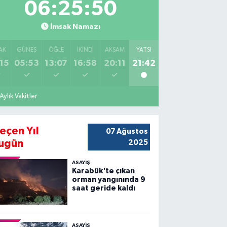
06:25:48
İmsak Namazı
AK
GÜNEŞ
ÖĞLE
İKINDI
AKŞAM
YATSI
15
05:53
13:07
16:58
20:11
21:42
Aylık Vakitler
eçen Yıl
07 Ağustos
ugün
2025
ASAYİŞ
Karabük'te çıkan
orman yangınında 9
saat geride kaldı
ASAYİŞ