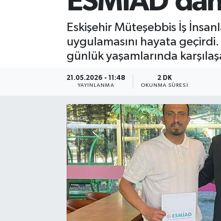
ESMİAD’dan 
Eskişehir Müteşebbis İş İnsan
uygulamasını hayata geçirdi. 
günlük yaşamlarında karşılaşa
21.05.2026 - 11:48
2 DK
YAYINLANMA
OKUNMA SÜRESI