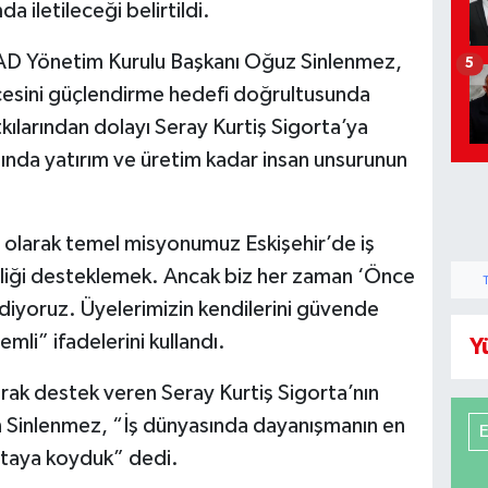
a iletileceği belirtildi.
İAD Yönetim Kurulu Başkanı Oğuz Sinlenmez,
5
cesini güçlendirme hedefi doğrultusunda
tkılarından dolayı Seray Kurtiş Sigorta’ya
ında yatırım ve üretim kadar insan unsurunun
olarak temel misyonumuz Eskişehir’de iş
imciliği desteklemek. Ancak biz her zaman ‘Önce
 ediyoruz. Üyelerimizin kendilerini güvende
mli” ifadelerini kullandı.
Y
rak destek veren Seray Kurtiş Sigorta’nın
en Sinlenmez, “İş dünyasında dayanışmanın en
ortaya koyduk” dedi.