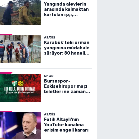
Yangında alevlerin
arasında kalmaktan
kurtulan işçi,
arkadaşlarını
göremeyince büyük
panik yaşadı
ASAYİŞ
Karabük'teki orman
yangınına müdahale
sürüyor: 80 haneli
köy tahliye edildi
SPOR
Bursaspor-
Eskişehirspor maçı
biletleri ne zaman
satışa çıkacak?
ASAYİŞ
Fatih Altaylı’nın
YouTube kanalına
erişim engeli kararı