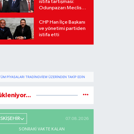
istifa tartışması:
Odunpazarı Meclis
üyeleri sosyal
medyada karşı karşıya
CHP Han İlçe Başkanı
geldi
ve yönetimi partiden
istifa etti
TÜM PIYASALARI TRADINGVIEW ÜZERINDEN TAKIP EDIN
ükleniyor...
ESKİŞEHİR
07.08.2026
SONRAKI VAKTE KALAN