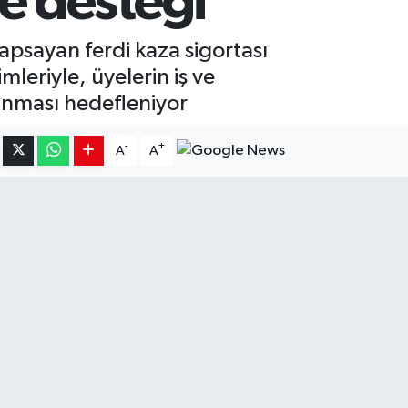
e desteği
kapsayan ferdi kaza sigortası
leriyle, üyelerin iş ve
lınması hedefleniyor
-
+
A
A