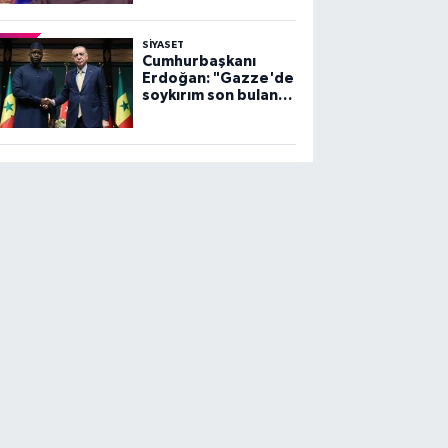
SİYASET
Cumhurbaşkanı
Erdoğan: "Gazze'de
soykırım son bulana
dek, mücadelemiz
sürecek"