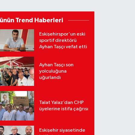
ünün Trend Haberleri
Eskişehirspor'un eski
sportif direktörü
Ayhan Taşçı vefat etti
Ayhan Taşçı son
yolculuğuna
uğurlandı
Talat Yalaz’dan CHP
üyelerine istifa çağrısı
Eskişehir siyasetinde