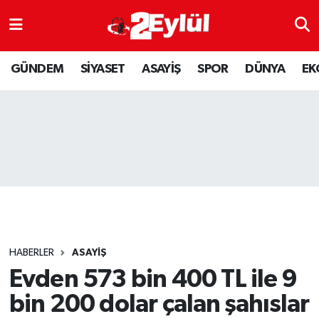
ASAYİŞ
Nöbetçi Eczaneler
GÜNDEM
SİYASET
ASAYİŞ
SPOR
DÜNYA
EK
DÜNYA
Hava Durumu
EKONOMİ
Eskişehir Namaz Vakitleri
GÜNDEM
Trafik Durumu
RESMİ İLAN
Puan Durumu ve Fikstür
SİYASET
Tüm Manşetler
HABERLER
ASAYİŞ
SPOR
Son Dakika Haberleri
Evden 573 bin 400 TL ile 9
bin 200 dolar çalan şahıslar
YAŞAM
Haber Arşivi