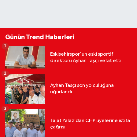
Günün Trend Haberleri
1
Eskişehirspor'un eski sportif
direktörü Ayhan Taşçı vefat etti
2
Ayhan Taşçı son yolculuğuna
uğurlandı
3
Talat Yalaz’dan CHP üyelerine istifa
çağrısı