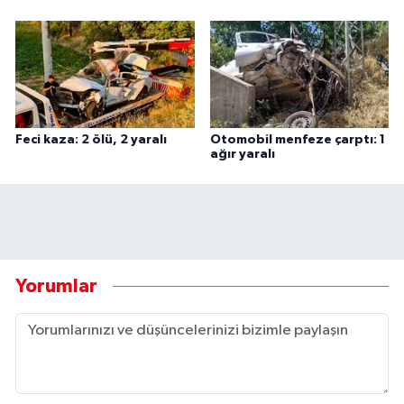
Feci kaza: 2 ölü, 2 yaralı
Otomobil menfeze çarptı: 1
ağır yaralı
Yorumlar