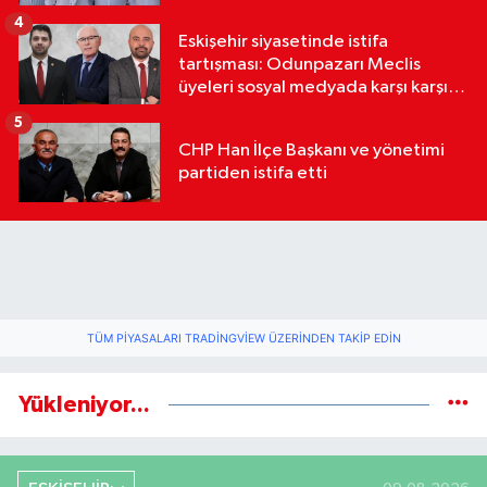
4
Eskişehir siyasetinde istifa
tartışması: Odunpazarı Meclis
üyeleri sosyal medyada karşı karşıya
geldi
5
CHP Han İlçe Başkanı ve yönetimi
partiden istifa etti
TÜM PIYASALARI TRADINGVIEW ÜZERINDEN TAKIP EDIN
Yükleniyor...