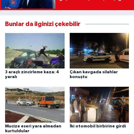
Bunlar da ilginizi çekebilir
3 araçlı zincirleme kaza: 4
Çıkan kavgada silahlar
yaralı
konuştu
Mucize eseri yara almadan
İki otomobil birbirine girdi
kurtuldular