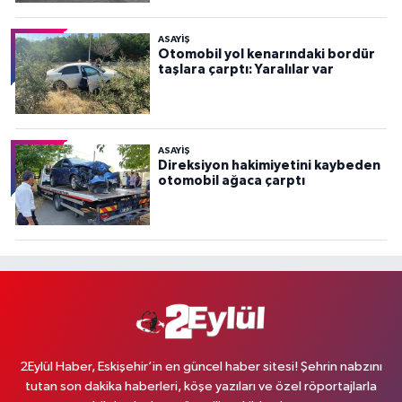
ASAYİŞ
Otomobil yol kenarındaki bordür
taşlara çarptı: Yaralılar var
ASAYİŞ
Direksiyon hakimiyetini kaybeden
otomobil ağaca çarptı
2Eylül Haber, Eskişehir’in en güncel haber sitesi! Şehrin nabzını
tutan son dakika haberleri, köşe yazıları ve özel röportajlarla