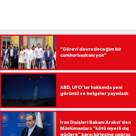
"Görevi devredeceğim bir
cumhurbaşkanı yok"
ABD, UFO'lar hakkında yeni
görüntü ve belgeler yayınladı
İran Dışişleri Bakanı Arakçi'den
Müslümanlara "kötü niyetli dış
güçlere" karşı birleşme çağrısı