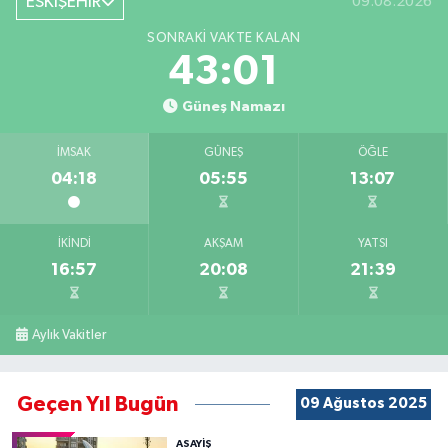
ESKİŞEHİR
09.08.2026
SONRAKI VAKTE KALAN
43:00
Güneş Namazı
İMSAK
GÜNEŞ
ÖĞLE
04:18
05:55
13:07
İKINDI
AKŞAM
YATSI
16:57
20:08
21:39
Aylık Vakitler
Geçen Yıl Bugün
09 Ağustos 2025
ASAYİŞ