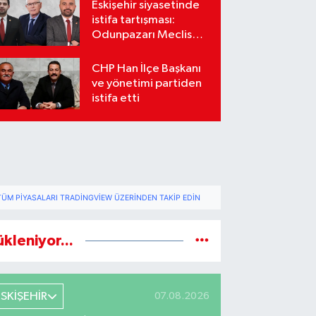
Eskişehir siyasetinde
istifa tartışması:
Odunpazarı Meclis
üyeleri sosyal
medyada karşı karşıya
CHP Han İlçe Başkanı
geldi
ve yönetimi partiden
istifa etti
TÜM PIYASALARI TRADINGVIEW ÜZERINDEN TAKIP EDIN
ükleniyor...
ESKİŞEHİR
07.08.2026