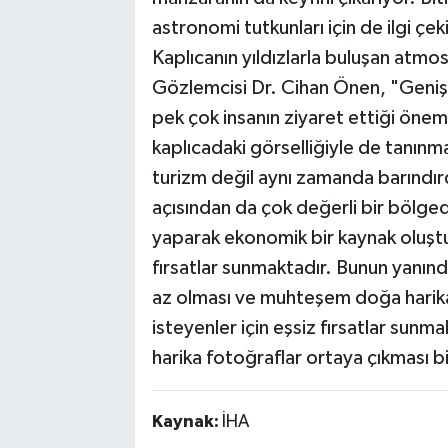
astronomi tutkunları için de ilgi çe
Kaplıcanın yıldızlarla buluşan atm
Gözlemcisi Dr. Cihan Önen, "Geniş b
pek çok insanın ziyaret ettiği öneml
kaplıcadaki görselliğiyle de tanınma
turizm değil aynı zamanda barındırdığ
açısından da çok değerli bir bölged
yaparak ekonomik bir kaynak oluşt
fırsatlar sunmaktadır. Bunun yanında
az olması ve muhteşem doğa harik
isteyenler için eşsiz fırsatlar sun
harika fotoğraflar ortaya çıkması b
Kaynak:
İHA