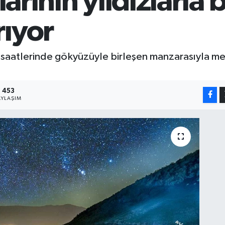
alarının yıldızlarla
rıyor
e saatlerinde gökyüzüyle birleşen manzarasıyla mes
453
AYLAŞIM