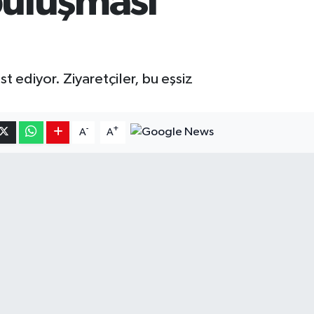
 buluşması
t ediyor. Ziyaretçiler, bu eşsiz
-
+
A
A