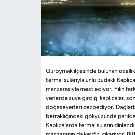
Güroymak ilçesinde bulunan özellikl
termal sularıyla ünlü Budaklı Kaplı
manzarasıyla mest ediyor. Yılın far
yerlerde suya girdiği kaplıcalar, son
doğaseverleri cezbediyor. Dağlarla ç
berraklığındaki gökyüzünde parılda
Kaplıcalarda termal suların dinlendir
manzaranın da keyfini çıkarıyor. Bitl