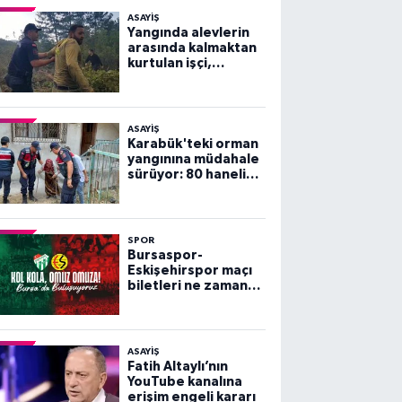
ASAYİŞ
Yangında alevlerin
arasında kalmaktan
kurtulan işçi,
arkadaşlarını
göremeyince büyük
panik yaşadı
ASAYİŞ
Karabük'teki orman
yangınına müdahale
sürüyor: 80 haneli
köy tahliye edildi
SPOR
Bursaspor-
Eskişehirspor maçı
biletleri ne zaman
satışa çıkacak?
ASAYİŞ
Fatih Altaylı’nın
YouTube kanalına
erişim engeli kararı