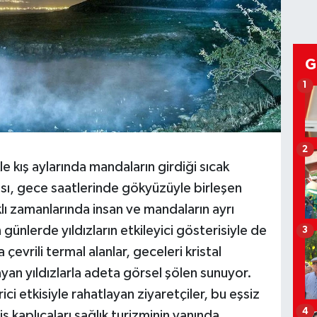
G
1
2
e kış aylarında mandaların girdiği sıcak
cası, gece saatlerinde gökyüzüyle birleşen
klı zamanlarında insan ve mandaların ayrı
 günlerde yıldızların etkileyici gösterisiyle de
3
evrili termal alanlar, geceleri kristal
yan yıldızlarla adeta görsel şölen sunuyor.
ici etkisiyle rahatlayan ziyaretçiler, bu eşsiz
4
is kaplıcaları sağlık turizminin yanında