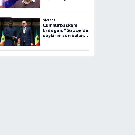
SİYASET
Cumhurbaşkanı
Erdoğan: "Gazze'de
soykırım son bulana
dek, mücadelemiz
sürecek"