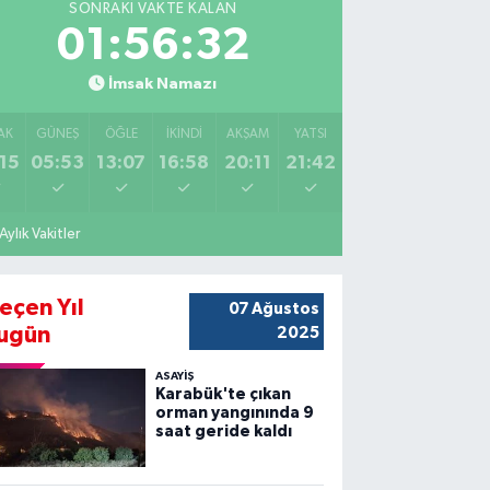
SONRAKI VAKTE KALAN
01:56:31
İmsak Namazı
AK
GÜNEŞ
ÖĞLE
İKINDI
AKŞAM
YATSI
15
05:53
13:07
16:58
20:11
21:42
Aylık Vakitler
eçen Yıl
07 Ağustos
ugün
2025
ASAYİŞ
Karabük'te çıkan
orman yangınında 9
saat geride kaldı