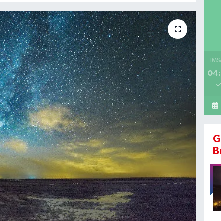
İMS
04:
G
B