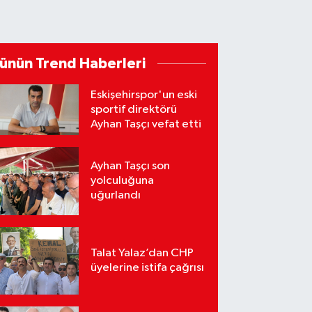
ünün Trend Haberleri
Eskişehirspor'un eski
sportif direktörü
Ayhan Taşçı vefat etti
Ayhan Taşçı son
yolculuğuna
uğurlandı
Talat Yalaz’dan CHP
üyelerine istifa çağrısı