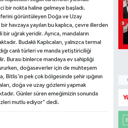
kici bir nokta haline gelmeye başladı.
osferini görüntüleyen Doğa ve Uzay
5
ir havzaya yayılan bu kaplıca, çevre illerden
i bir uğrak yeridir. Ayrıca, mandaların
ktadır. Budaklı Kaplıcaları, yalnızca termal
ı canlı türleri ve manda yetiştiriciliği
ir. Burası binlerce mandaya ev sahipliği
ururken, doğaseverler için de muhteşem
, Bitlis'in pek çok bölgesinde şehir ışığının
aları, doğa ve uzay gözlemi yapmak
maktadır. Günler süren emeğimizin sonunda
Y
izleri mutlu ediyor" dedi.