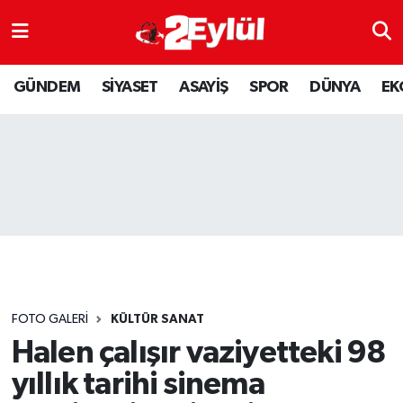
ASAYİŞ
Nöbetçi Eczaneler
GÜNDEM
SİYASET
ASAYİŞ
SPOR
DÜNYA
EK
DÜNYA
Hava Durumu
EKONOMİ
Eskişehir Namaz Vakitleri
GÜNDEM
Trafik Durumu
RESMİ İLAN
Puan Durumu ve Fikstür
SİYASET
Tüm Manşetler
FOTO GALERI
KÜLTÜR SANAT
SPOR
Son Dakika Haberleri
Halen çalışır vaziyetteki 98
yıllık tarihi sinema
YAŞAM
Haber Arşivi