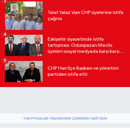
3
Talat Yalaz’dan CHP üyelerine istifa
çağrısı
4
Eskişehir siyasetinde istifa
tartışması: Odunpazarı Meclis
üyeleri sosyal medyada karşı karşıya
geldi
5
CHP Han İlçe Başkanı ve yönetimi
partiden istifa etti
TÜM PIYASALARI TRADINGVIEW ÜZERINDEN TAKIP EDIN