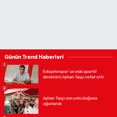
Günün Trend Haberleri
1
Eskişehirspor'un eski sportif
direktörü Ayhan Taşçı vefat etti
2
Ayhan Taşçı son yolculuğuna
uğurlandı