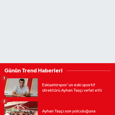
Günün Trend Haberleri
1
Eskişehirspor'un eski sportif
direktörü Ayhan Taşçı vefat etti
2
Ayhan Taşçı son yolculuğuna