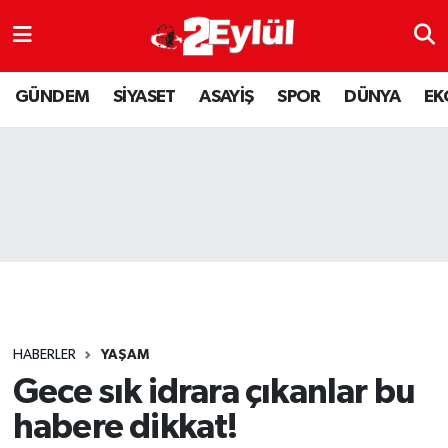
ASAYİŞ
Nöbetçi Eczaneler
GÜNDEM
SİYASET
ASAYİŞ
SPOR
DÜNYA
EK
DÜNYA
Hava Durumu
EKONOMİ
Eskişehir Namaz Vakitleri
GÜNDEM
Trafik Durumu
RESMİ İLAN
Puan Durumu ve Fikstür
SİYASET
Tüm Manşetler
HABERLER
YAŞAM
SPOR
Son Dakika Haberleri
Gece sık idrara çıkanlar bu
habere dikkat!
YAŞAM
Haber Arşivi