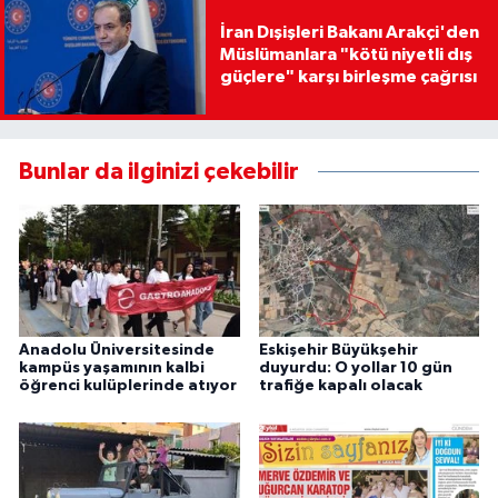
İran Dışişleri Bakanı Arakçi'den
Müslümanlara "kötü niyetli dış
güçlere" karşı birleşme çağrısı
Bunlar da ilginizi çekebilir
Anadolu Üniversitesinde
Eskişehir Büyükşehir
kampüs yaşamının kalbi
duyurdu: O yollar 10 gün
öğrenci kulüplerinde atıyor
trafiğe kapalı olacak