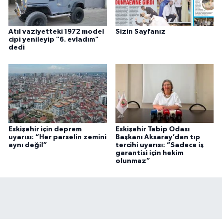
Atıl vaziyetteki 1972 model
Sizin Sayfanız
cipi yenileyip "6. evladım"
dedi
Eskişehir için deprem
Eskişehir Tabip Odası
uyarısı: “Her parselin zemini
Başkanı Aksaray’dan tıp
aynı değil”
tercihi uyarısı: “Sadece iş
garantisi için hekim
olunmaz”