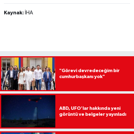
Kaynak:
İHA
"Görevi devredeceğim bir
cumhurbaşkanı yok"
ABD, UFO'lar hakkında yeni
görüntü ve belgeler yayınladı