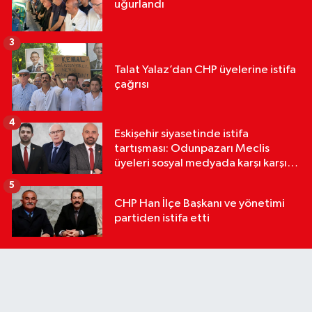
uğurlandı
3
Talat Yalaz’dan CHP üyelerine istifa
çağrısı
4
Eskişehir siyasetinde istifa
tartışması: Odunpazarı Meclis
üyeleri sosyal medyada karşı karşıya
geldi
5
CHP Han İlçe Başkanı ve yönetimi
partiden istifa etti