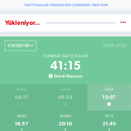
TÜM PIYASALARI TRADINGVIEW ÜZERINDEN TAKIP EDIN
Yükleniyor...
ESKİŞEHİR
08.08.2026
SONRAKI VAKTE KALAN
41:14
İkindi Namazı
İMSAK
GÜNEŞ
ÖĞLE
04:17
05:54
13:07
İKINDI
AKŞAM
YATSI
16:57
20:10
21:40