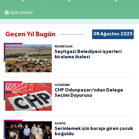
Aylık Vakitler
Geçen Yıl Bugün
08 Ağustos 2025
RESMİ İLAN
Seyitgazi Belediyesi işyerleri
kiralama ihalesi
GÜNDEM
CHP Odunpazarı’ndan Delege
Seçimi Duyurusu
ASAYİŞ
Serinlemek için baraja giren çocuk
boğuldu