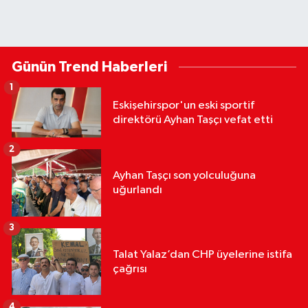
Günün Trend Haberleri
1
Eskişehirspor'un eski sportif
direktörü Ayhan Taşçı vefat etti
2
Ayhan Taşçı son yolculuğuna
uğurlandı
3
Talat Yalaz’dan CHP üyelerine istifa
çağrısı
4