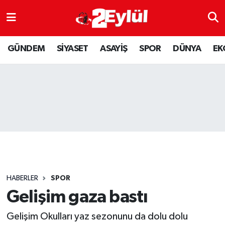
ASAYİŞ
Nöbetçi Eczaneler
GÜNDEM
SİYASET
ASAYİŞ
SPOR
DÜNYA
EK
DÜNYA
Hava Durumu
EKONOMİ
Eskişehir Namaz Vakitleri
GÜNDEM
Trafik Durumu
RESMİ İLAN
Puan Durumu ve Fikstür
SİYASET
Tüm Manşetler
HABERLER
SPOR
SPOR
Son Dakika Haberleri
Gelişim gaza bastı
Gelişim Okulları yaz sezonunu da dolu dolu
YAŞAM
Haber Arşivi