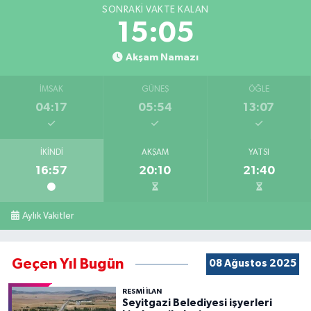
SONRAKI VAKTE KALAN
15:05
Akşam Namazı
İMSAK
GÜNEŞ
ÖĞLE
04:17
05:54
13:07
İKINDI
AKŞAM
YATSI
16:57
20:10
21:40
Aylık Vakitler
Geçen Yıl Bugün
08 Ağustos 2025
RESMİ İLAN
Seyitgazi Belediyesi işyerleri