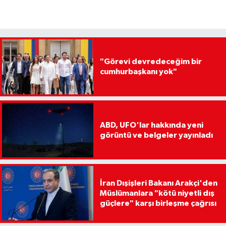
"Görevi devredeceğim bir
cumhurbaşkanı yok"
ABD, UFO'lar hakkında yeni
görüntü ve belgeler yayınladı
İran Dışişleri Bakanı Arakçi'den
Müslümanlara "kötü niyetli dış
güçlere" karşı birleşme çağrısı