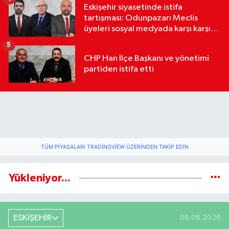
Eskişehir siyasetinde istifa
tartışması: Odunpazarı Meclis
üyeleri sosyal medyada karşı karşıya
geldi
5
CHP Han İlçe Başkanı ve yönetimi
partiden istifa etti
TÜM PIYASALARI TRADINGVIEW ÜZERINDEN TAKIP EDIN
Yükleniyor...
ESKİŞEHİR
08.08.2026