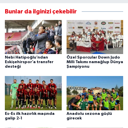
Bunlar da ilginizi çekebilir
Nebi Hatipoğlu’ndan
Özel Sporcular Down Judo
Eskişehirspor’a transfer
Milli Takımı namağlup Dünya
desteği
Şampiyonu
Es-Es ilk hazırlık maçında
Anadolu sezona güçlü
galip 2-1
girecek