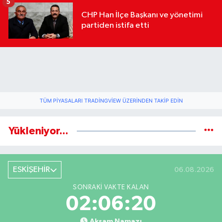
5
CHP Han İlçe Başkanı ve yönetimi
partiden istifa etti
TÜM PIYASALARI TRADINGVIEW ÜZERINDEN TAKIP EDIN
Yükleniyor...
ESKİŞEHİR
06.08.2026
SONRAKI VAKTE KALAN
02:06:20
Akşam Namazı