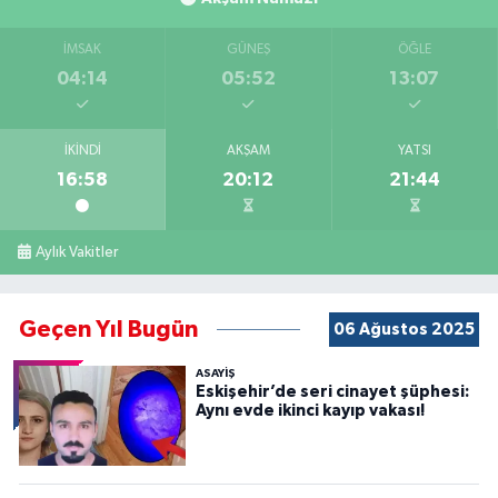
İMSAK
GÜNEŞ
ÖĞLE
04:14
05:52
13:07
İKINDI
AKŞAM
YATSI
16:58
20:12
21:44
Aylık Vakitler
Geçen Yıl Bugün
06 Ağustos 2025
ASAYİŞ
Eskişehir’de seri cinayet şüphesi:
Aynı evde ikinci kayıp vakası!