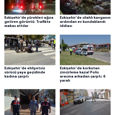
Eskişehir’de yürekleri ağza
Eskişehir’de silahlı kavganın
getiren görüntü: Trafikte
ardından ev kundaklandı
makas attılar
iddiası
Eskişehir'de ehliyetsiz
Eskişehir'de korkutan
sürücü yaya geçidinde
zincirleme kaza! Polis
kadına çarptı
aracına arkadan çarptı: 6
yaralı