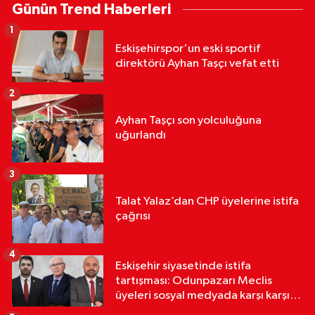
Günün Trend Haberleri
1
Eskişehirspor'un eski sportif
direktörü Ayhan Taşçı vefat etti
2
Ayhan Taşçı son yolculuğuna
uğurlandı
3
Talat Yalaz’dan CHP üyelerine istifa
çağrısı
4
Eskişehir siyasetinde istifa
tartışması: Odunpazarı Meclis
üyeleri sosyal medyada karşı karşıya
geldi