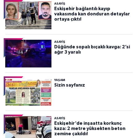
ASAYİŞ
Eskişehir bağlantılı kayıp
vakasında kan donduran detaylar
ortaya çıktı!
ASAYİŞ
Düğünde sopalı bıçaklı kavga: 2’si
ağır 3 yaralı
YAŞAM
Sizin sayfanız
ASAYİŞ
Eskişehir'de inşaatta korkunç
kaza: 2 metre yüksekten beton
zemine çakıldı!