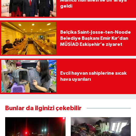
Mumcu’nun ailesi ile bir araya
geldi
Belçika Saint-Josse-ten-Noode
Belediye Başkanı Emir Kır’dan
MÜSİAD Eskişehir’e ziyaret
Evcil hayvan sahiplerine sıcak
hava uyarıları
Bunlar da ilginizi çekebilir