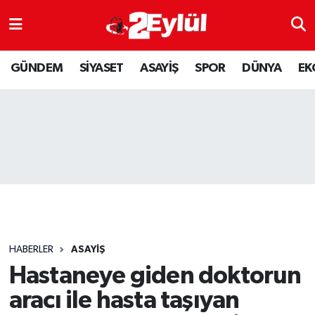
ASAYİŞ
Nöbetçi Eczaneler
GÜNDEM
SİYASET
ASAYİŞ
SPOR
DÜNYA
EK
DÜNYA
Hava Durumu
EKONOMİ
Eskişehir Namaz Vakitleri
GÜNDEM
Trafik Durumu
RESMİ İLAN
Puan Durumu ve Fikstür
SİYASET
Tüm Manşetler
HABERLER
ASAYİŞ
SPOR
Son Dakika Haberleri
Hastaneye giden doktorun
aracı ile hasta taşıyan
YAŞAM
Haber Arşivi