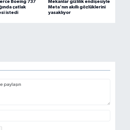
lerce Boeing 737
Mekanlar gizlilik endişesiyle
ında çatlak
Meta'nın akıllı gözlüklerini
si istedi
yasaklıyor