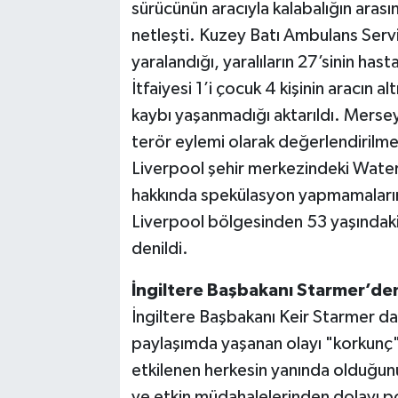
sürücünün aracıyla kalabalığın arası
netleşti. Kuzey Batı Ambulans Servi
yaralandığı, yaralıların 27’sinin hast
İtfaiyesi 1’i çocuk 4 kişinin aracın al
kaybı yaşanmadığı aktarıldı. Mersey
terör eylemi olarak değerlendirilme
Liverpool şehir merkezindeki Water
hakkında spekülasyon yapmamalarını 
Liverpool bölgesinden 53 yaşındaki b
denildi.
İngiltere Başbakanı Starmer’den
İngiltere Başbakanı Keir Starmer d
paylaşımda yaşanan olayı "korkunç" o
etkilenen herkesin yanında olduğunu
ve etkin müdahalelerinden dolayı po