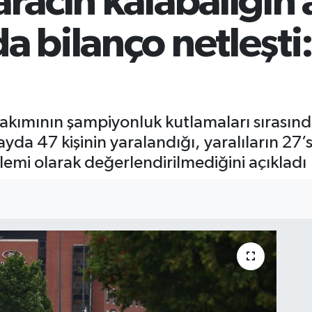
aracın kalabalığın 
a bilanço netleşti:
 takımının şampiyonluk kutlamaları sırasın
ayda 47 kişinin yaralandığı, yaralıların 27’
 eylemi olarak değerlendirilmediğini açıkladı