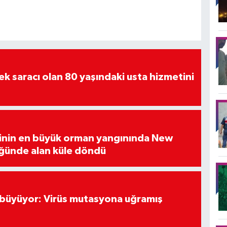
tek saracı olan 80 yaşındaki usta hizmetini
hinin en büyük orman yangınında New
ğünde alan küle döndü
ı büyüyor: Virüs mutasyona uğramış