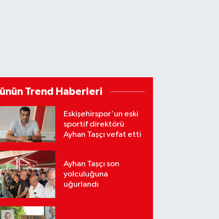
ünün Trend Haberleri
Eskişehirspor'un eski
sportif direktörü
Ayhan Taşçı vefat etti
Ayhan Taşçı son
yolculuğuna
uğurlandı