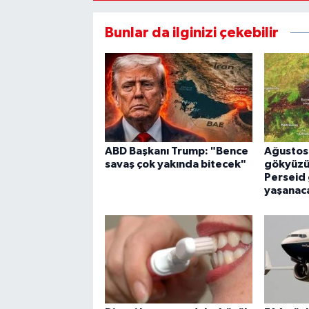
Bunlar da ilginizi çekebilir
ABD Başkanı Trump: "Bence
Ağustos
savaş çok yakında bitecek"
gökyüzün
Perseid 
yaşanac