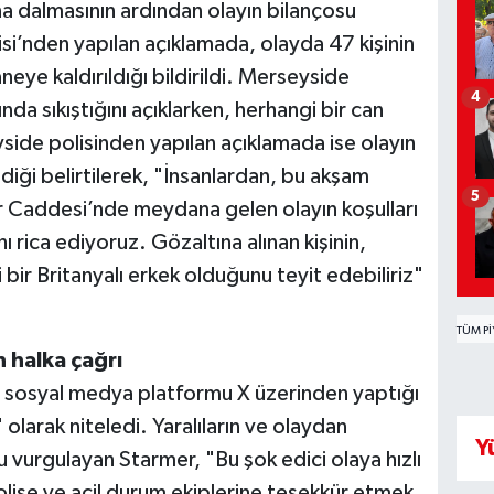
na dalmasının ardından olayın bilançosu
si’nden yapılan açıklamada, olayda 47 kişinin
aneye kaldırıldığı bildirildi. Merseyside
4
tında sıkıştığını açıklarken, herhangi bir can
side polisinden yapılan açıklamada ise olayın
diği belirtilerek, "İnsanlardan, bu akşam
5
 Caddesi’nde meydana gelen olayın koşulları
rica ediyoruz. Gözaltına alınan kişinin,
ir Britanyalı erkek olduğunu teyit edebiliriz"
TÜM PI
 halka çağrı
a sosyal medya platformu X üzerinden yaptığı
larak niteledi. Yaralıların ve olaydan
Y
 vurgulayan Starmer, "Bu şok edici olaya hızlı
lise ve acil durum ekiplerine teşekkür etmek