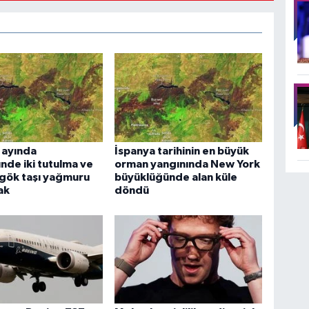
 ayında
İspanya tarihinin en büyük
de iki tutulma ve
orman yangınında New York
gök taşı yağmuru
büyüklüğünde alan küle
ak
döndü