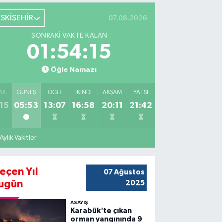
ESKİŞEHİR
07.08.2026
SONRAKI VAKTE KALAN
01:54:13
Öğle Namazı
AK
GÜNEŞ
ÖĞLE
İKINDI
AKŞAM
YATSI
15
05:53
13:07
16:58
20:11
21:42
Aylık Vakitler
eçen Yıl
07 Ağustos
ugün
2025
ASAYİŞ
Karabük'te çıkan
orman yangınında 9