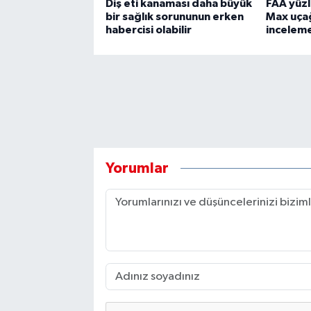
Diş eti kanaması daha büyük
FAA yüz
bir sağlık sorununun erken
Max uçağ
habercisi olabilir
inceleme
Yorumlar