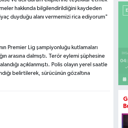
şmeler hakkında bilgilendirildiğini kaydeden
tiyaç duyduğu alanı vermemizi rica ediyorum"
ının Premier Lig şampiyonluğu kutlamaları
İMS
lığın arasına dalmıştı. Terör eylemi şüphesine
04:
alandığı açıklanmıştı. Polis olayın yerel saatle
ğı belirtilerek, sürücünün gözaltına
G
B