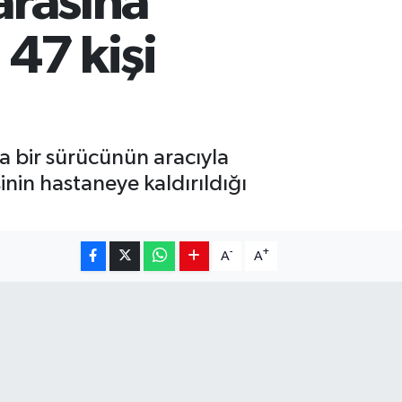
arasına
 47 kişi
da bir sürücünün aracıyla
sinin hastaneye kaldırıldığı
-
+
A
A