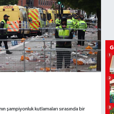
G
1
2
3
nın şampiyonluk kutlamaları sırasında bir