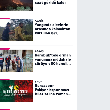
saat geride kaldı
ASAYİŞ
Yangında alevlerin
arasında kalmaktan
kurtulan işçi,
arkadaşlarını
göremeyince büyük
panik yaşadı
ASAYİŞ
Karabük'teki orman
yangınına müdahale
sürüyor: 80 haneli
köy tahliye edildi
SPOR
Bursaspor-
Eskişehirspor maçı
biletleri ne zaman
satışa çıkacak?