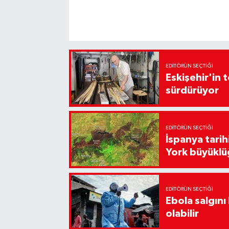
EDITÖRÜN SEÇTIĞI
Eskişehir'in 
sürdürüyor
EDITÖRÜN SEÇTIĞI
İspanya tari
York büyüklü
EDITÖRÜN SEÇTIĞI
Ebola salgın
olabilir