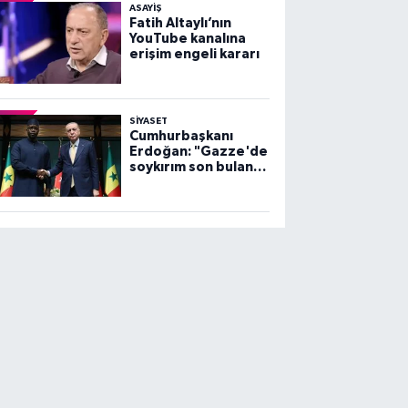
ASAYİŞ
Fatih Altaylı’nın
YouTube kanalına
erişim engeli kararı
SİYASET
Cumhurbaşkanı
Erdoğan: "Gazze'de
soykırım son bulana
dek, mücadelemiz
sürecek"