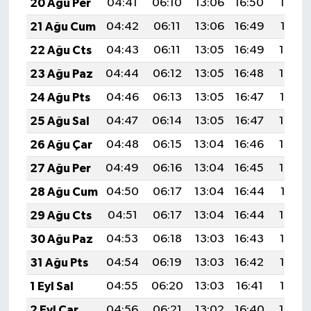
20 Ağu Per
04:41
06:10
13:06
16:50
19:52
21 Ağu Cum
04:42
06:11
13:06
16:49
19:51
22 Ağu Cts
04:43
06:11
13:05
16:49
19:50
23 Ağu Paz
04:44
06:12
13:05
16:48
19:48
24 Ağu Pts
04:46
06:13
13:05
16:47
19:47
25 Ağu Sal
04:47
06:14
13:05
16:47
19:45
26 Ağu Çar
04:48
06:15
13:04
16:46
19:44
27 Ağu Per
04:49
06:16
13:04
16:45
19:42
28 Ağu Cum
04:50
06:17
13:04
16:44
19:41
29 Ağu Cts
04:51
06:17
13:04
16:44
19:40
30 Ağu Paz
04:53
06:18
13:03
16:43
19:38
31 Ağu Pts
04:54
06:19
13:03
16:42
19:37
1 Eyl Sal
04:55
06:20
13:03
16:41
19:35
2 Eyl Çar
04:56
06:21
13:02
16:40
19:34