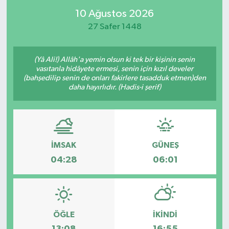
10 Ağustos 2026
27 Safer 1448
(Yâ Ali!) Allâh'a yemin olsun ki tek bir kişinin senin
vasıtanla hidâyete ermesi, senin için kızıl develer
(bahşedilip senin de onları fakirlere tasadduk etmen)den
daha hayırlıdır. (Hadis-i şerif)
İMSAK
GÜNEŞ
04:28
06:01
ÖĞLE
İKINDI