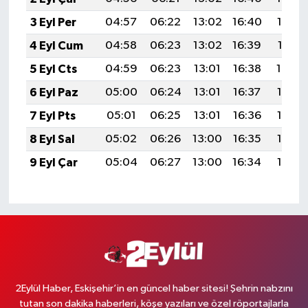
3 Eyl Per
04:57
06:22
13:02
16:40
19:32
4 Eyl Cum
04:58
06:23
13:02
16:39
19:31
5 Eyl Cts
04:59
06:23
13:01
16:38
19:29
6 Eyl Paz
05:00
06:24
13:01
16:37
19:28
7 Eyl Pts
05:01
06:25
13:01
16:36
19:26
8 Eyl Sal
05:02
06:26
13:00
16:35
19:25
9 Eyl Çar
05:04
06:27
13:00
16:34
19:23
2Eylül Haber, Eskişehir’in en güncel haber sitesi! Şehrin nabzını
tutan son dakika haberleri, köşe yazıları ve özel röportajlarla