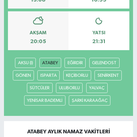
13:08
16:55
AKŞAM
YATSI
20:05
21:31
AKSU (I)
ATABEY
EĞİRDİR
GELENDOST
GÖNEN
ISPARTA
KEÇİBORLU
SENİRKENT
SÜTCÜLER
ULUBORLU
YALVAÇ
YENİSAR BADEMLİ
ŞARKİ KARAAĞAÇ
ATABEY AYLIK NAMAZ VAKITLERI