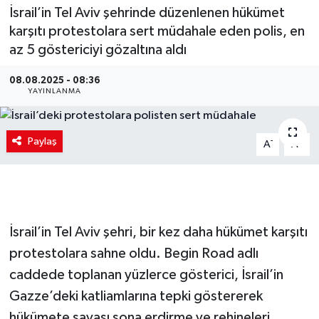
İsrail’in Tel Aviv şehrinde düzenlenen hükümet
karşıtı protestolara sert müdahale eden polis, en
az 5 göstericiyi gözaltına aldı
08.08.2025 - 08:36
YAYINLANMA
Paylaş
-
+
A
A
İsrail’in Tel Aviv şehri, bir kez daha hükümet karşıtı
protestolara sahne oldu. Begin Road adlı
caddede toplanan yüzlerce gösterici, İsrail’in
Gazze’deki katliamlarına tepki göstererek
hükümete savaşı sona erdirme ve rehineleri