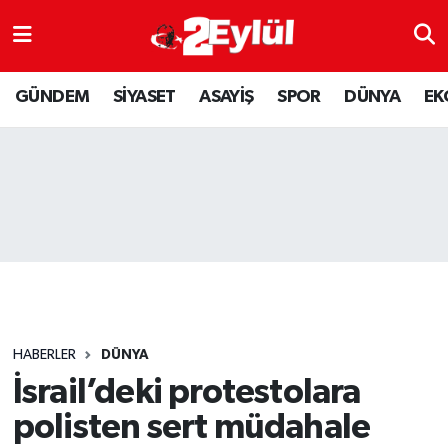
ASAYİŞ
Nöbetçi Eczaneler
GÜNDEM
SİYASET
ASAYİŞ
SPOR
DÜNYA
EK
DÜNYA
Hava Durumu
EKONOMİ
Eskişehir Namaz Vakitleri
GÜNDEM
Trafik Durumu
RESMİ İLAN
Puan Durumu ve Fikstür
SİYASET
Tüm Manşetler
HABERLER
DÜNYA
SPOR
Son Dakika Haberleri
İsrail’deki protestolara
polisten sert müdahale
YAŞAM
Haber Arşivi