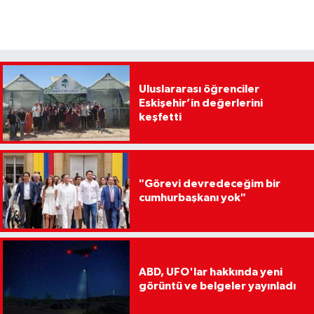
Uluslararası öğrenciler
Eskişehir’in değerlerini
keşfetti
"Görevi devredeceğim bir
cumhurbaşkanı yok"
ABD, UFO'lar hakkında yeni
görüntü ve belgeler yayınladı