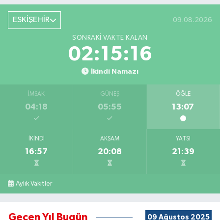
ESKİŞEHİR
09.08.2026
SONRAKI VAKTE KALAN
02:15:16
İkindi Namazı
İMSAK
GÜNEŞ
ÖĞLE
04:18
05:55
13:07
İKINDI
AKŞAM
YATSI
16:57
20:08
21:39
Aylık Vakitler
Geçen Yıl Bugün
09 Ağustos 2025