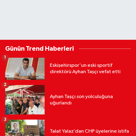
Günün Trend Haberleri
1
Eskişehirspor'un eski sportif
direktörü Ayhan Taşçı vefat etti
2
Ayhan Taşçı son yolculuğuna
uğurlandı
3
Talat Yalaz’dan CHP üyelerine istifa