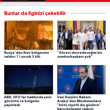
Bunlar da ilginizi çekebilir
Rusya'dan Kiev bölgesine
"Görevi devredeceğim bir
saldırı: 1'i çocuk 3 ölü
cumhurbaşkanı yok"
ABD, UFO'lar hakkında yeni
İran Dışişleri Bakanı
görüntü ve belgeler
Arakçi'den Müslümanlara
yayınladı
"kötü niyetli dış güçlere"
karşı birleşme çağrısı