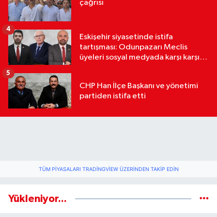
çağrısı
4
Eskişehir siyasetinde istifa
tartışması: Odunpazarı Meclis
üyeleri sosyal medyada karşı karşıya
geldi
5
CHP Han İlçe Başkanı ve yönetimi
partiden istifa etti
TÜM PIYASALARI TRADINGVIEW ÜZERINDEN TAKIP EDIN
Yükleniyor...