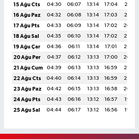
15 Ağu Cts
04:30
06:07
13:14
17:04
20:12
16 Ağu Paz
04:32
06:08
13:14
17:03
20:10
17 Ağu Pts
04:33
06:09
13:14
17:02
20:09
18 Ağu Sal
04:35
06:10
13:14
17:02
20:07
19 Ağu Çar
04:36
06:11
13:14
17:01
20:06
20 Ağu Per
04:37
06:12
13:13
17:00
20:04
21 Ağu Cum
04:39
06:13
13:13
16:59
20:03
22 Ağu Cts
04:40
06:14
13:13
16:59
20:02
23 Ağu Paz
04:42
06:15
13:13
16:58
20:00
24 Ağu Pts
04:43
06:16
13:12
16:57
19:58
25 Ağu Sal
04:44
06:17
13:12
16:56
19:57