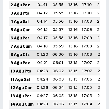
2 Ağu Paz
04:11
05:55
13:16
17:10
20:28
3 Ağu Pts
04:12
05:55
13:16
17:10
20:27
4 Ağu Sal
04:14
05:56
13:16
17:09
20:26
5 Ağu Çar
04:15
05:57
13:16
17:09
20:24
6 Ağu Per
04:17
05:58
13:16
17:09
20:23
7 Ağu Cum
04:18
05:59
13:16
17:08
20:22
8 Ağu Cts
04:20
06:00
13:16
17:08
20:21
9 Ağu Paz
04:21
06:01
13:15
17:07
20:20
10 Ağu Pts
04:23
06:02
13:15
17:07
20:18
11 Ağu Sal
04:24
06:03
13:15
17:06
20:17
12 Ağu Çar
04:26
06:04
13:15
17:05
20:16
13 Ağu Per
04:27
06:05
13:15
17:05
20:14
14 Ağu Cum
04:29
06:06
13:15
17:04
20:13