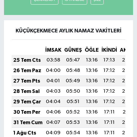
KÜÇÜKÇEKMECE AYLIK NAMAZ VAKITLERI
İMSAK
GÜNEŞ
ÖĞLE
İKINDI
AKŞA
25 Tem Cts
03:58
05:47
13:16
17:13
20:36
26 Tem Paz
04:00
05:48
13:16
17:12
20:35
27 Tem Pts
04:01
05:49
13:16
17:12
20:34
28 Tem Sal
04:03
05:50
13:16
17:12
20:33
29 Tem Çar
04:04
05:51
13:16
17:12
20:32
30 Tem Per
04:06
05:52
13:16
17:11
20:31
31 Tem Cum
04:07
05:53
13:16
17:11
20:30
1 Ağu Cts
04:09
05:54
13:16
17:11
20:29