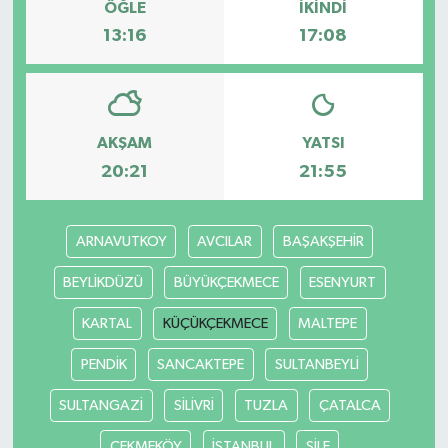
ÖĞLE
İKINDI
13:16
17:08
AKŞAM
YATSI
20:21
21:55
ARNAVUTKOY
AVCILAR
BAŞAKŞEHİR
BEYLİKDÜZÜ
BÜYÜKÇEKMECE
ESENYURT
KARTAL
KÜÇÜKÇEKMECE
MALTEPE
PENDİK
SANCAKTEPE
SULTANBEYLİ
SULTANGAZİ
SİLİVRİ
TUZLA
ÇATALCA
ÇEKMEKÖY
İSTANBUL
ŞİLE