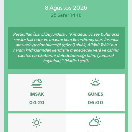
8 Ağustos 2026
25 Safer 1448
Resûlullah (s.a.v.) buyurdular: "Kimde şu üç şey bulunursa
sevâbı hak eder ve imanını kemâle erdirmiş olur: İnsanlar
arasında geçinebileceği (güzel) ahlâk, Allâhü Teâlâ'nın
haram kıldıklarından kendisini menedecek verâ ve cahilin
cahilce hareketlerini defedebileceği hilim (yumuşak
huyluluk)." (Hadis-i şerif)
İMSAK
GÜNEŞ
04:20
06:00