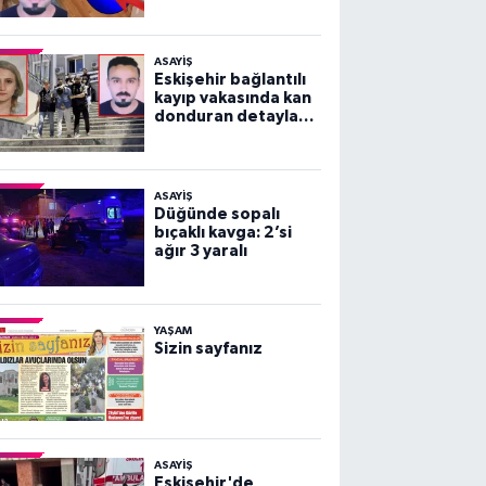
vakası!
ASAYİŞ
Eskişehir bağlantılı
kayıp vakasında kan
donduran detaylar
ortaya çıktı!
ASAYİŞ
Düğünde sopalı
bıçaklı kavga: 2’si
ağır 3 yaralı
YAŞAM
Sizin sayfanız
ASAYİŞ
Eskişehir'de