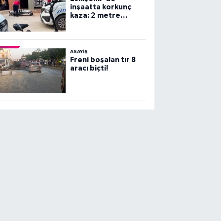
inşaatta korkunç
kaza: 2 metre
yüksekten beton
zemine çakıldı!
ASAYİŞ
Freni boşalan tır 8
aracı biçti!