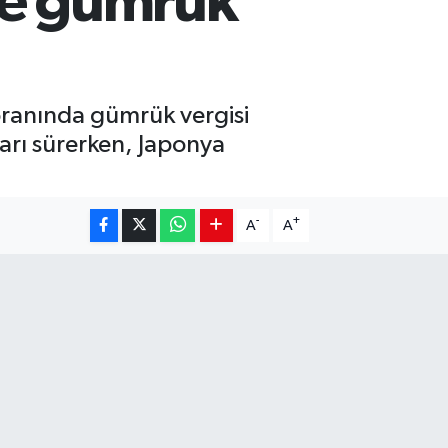
ye gümrük
oranında gümrük vergisi
arı sürerken, Japonya
-
+
A
A