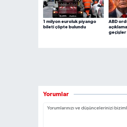
1 milyon euroluk piyango
ABD ord
bileti çöpte bulundu
açıklama
geçişle
Yorumlar