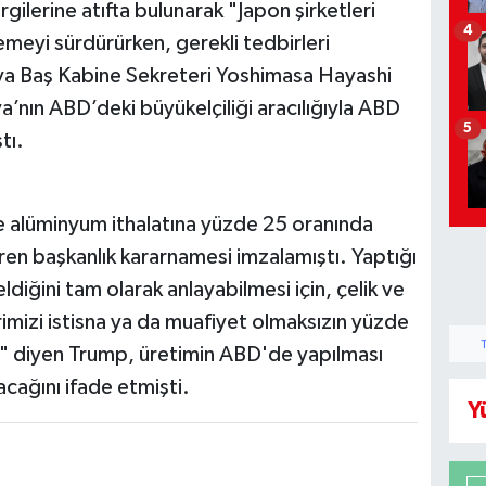
ilerine atıfta bulunarak "Japon şirketleri
4
lemeyi sürdürürken, gerekli tedbirleri
onya Baş Kabine Sekreteri Yoshimasa Hayashi
ya’nın ABD’deki büyükelçiliği aracılığıyla ABD
5
tı.
 alüminyum ithalatına yüzde 25 oranında
en başkanlık kararnamesi imzalamıştı. Yaptığı
iğini tam olarak anlayabilmesi için, çelik ve
mizi istisna ya da muafiyet olmaksızın yüzde
m" diyen Trump, üretimin ABD'de yapılması
cağını ifade etmişti.
Y