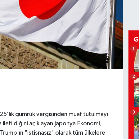
G
1
2
3
5’lik gümrük vergisinden muaf tutulmayı
 iletildiğini açıklayan Japonya Ekonomi,
Trump'ın "istisnasız" olarak tüm ülkelere