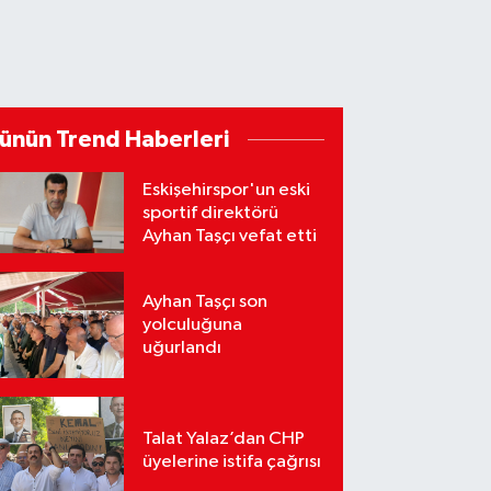
ünün Trend Haberleri
Eskişehirspor'un eski
sportif direktörü
Ayhan Taşçı vefat etti
Ayhan Taşçı son
yolculuğuna
uğurlandı
Talat Yalaz’dan CHP
üyelerine istifa çağrısı