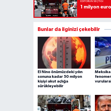
EDITÖRÜN SEÇTIĞI
1 milyon euro
Bunlar da ilginizi çekebilir
El Nino önümüzdeki yılın
Meksika
sonuna kadar 50 milyon
fenomeni
kişiyi akut açlığa
vurulara
sürükleyebilir