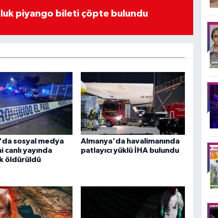
luk piyango bileti çöpte bulundu
'da sosyal medya
Almanya'da havalimanında
 canlı yayında
patlayıcı yüklü İHA bulundu
k öldürüldü