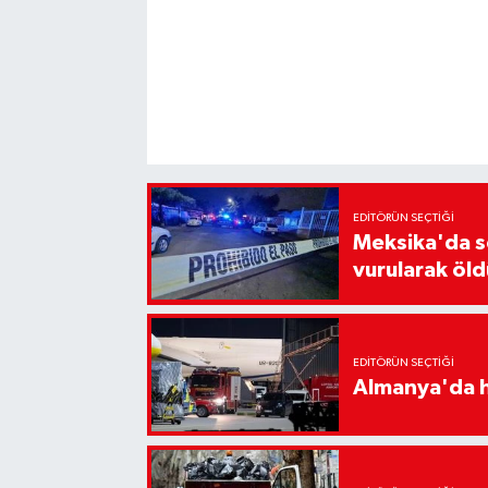
EDITÖRÜN SEÇTIĞI
Meksika'da s
vurularak öld
EDITÖRÜN SEÇTIĞI
Almanya'da h