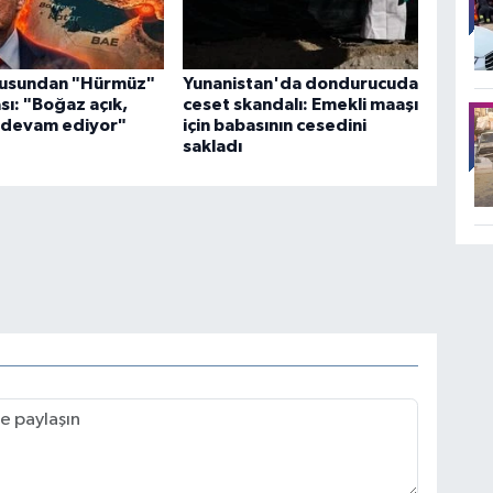
usundan "Hürmüz"
Yunanistan'da dondurucuda
sı: "Boğaz açık,
ceset skandalı: Emekli maaşı
r devam ediyor"
için babasının cesedini
sakladı