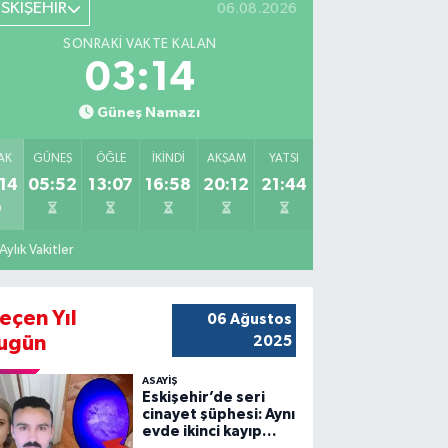
ESKİŞEHİR
06.08.2026
SONRAKI VAKTE KALAN
03:13
Güneş Namazı
AK
GÜNEŞ
ÖĞLE
İKINDI
AKŞAM
YATSI
14
05:52
13:07
16:58
20:12
21:44
Aylık Vakitler
eçen Yıl
06 Ağustos
ugün
2025
ASAYİŞ
Eskişehir’de seri
cinayet şüphesi: Aynı
evde ikinci kayıp