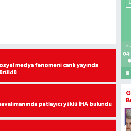
İMS
04:
osyal medya fenomeni canlı yayında
ürüldü
G
B
avalimanında patlayıcı yüklü İHA bulundu