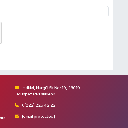
İstiklal, Nurgül Sk No: 19, 26010
Odunpazarı/Eskişehir
0(222) 226 42 22
[email protected]
ilir