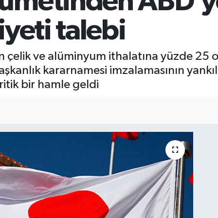
kümetinden ABD’
yeti talebi
 çelik ve alüminyum ithalatına yüzde 25 
şkanlık kararnamesi imzalamasının yankıl
itik bir hamle geldi