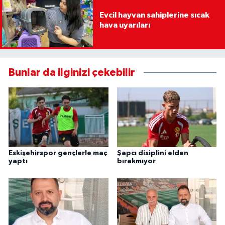
Evcil hayvan sahiplerine sıcak
hava uyarıları
Bunlar da ilginizi çekebilir
Eskişehirspor gençlerle maç
Şapcı disiplini elden
yaptı
bırakmıyor