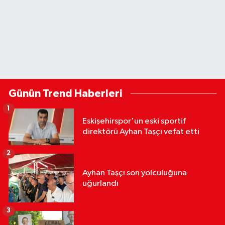
Günün Trend Haberleri
1
Eskişehirspor'un eski sportif
direktörü Ayhan Taşçı vefat etti
2
Ayhan Taşçı son yolculuğuna
uğurlandı
3