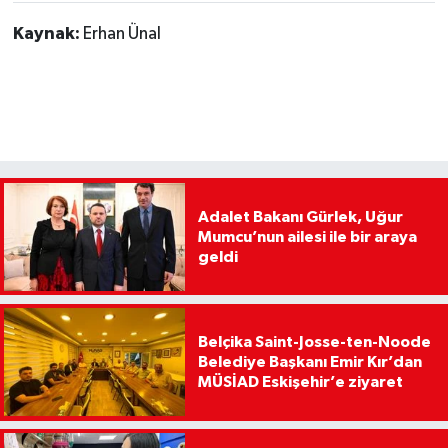
Kaynak:
Erhan Ünal
Adalet Bakanı Gürlek, Uğur
Mumcu’nun ailesi ile bir araya
geldi
Belçika Saint-Josse-ten-Noode
Belediye Başkanı Emir Kır’dan
MÜSİAD Eskişehir’e ziyaret