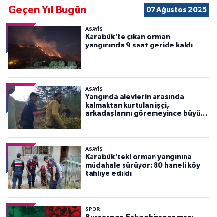
Geçen Yıl Bugün
07 Ağustos 2025
ASAYİŞ
Karabük'te çıkan orman
yangınında 9 saat geride kaldı
ASAYİŞ
Yangında alevlerin arasında
kalmaktan kurtulan işçi,
arkadaşlarını göremeyince büyük
panik yaşadı
ASAYİŞ
Karabük'teki orman yangınına
müdahale sürüyor: 80 haneli köy
tahliye edildi
SPOR