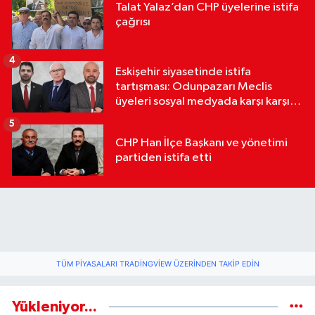
Talat Yalaz’dan CHP üyelerine istifa
çağrısı
4
Eskişehir siyasetinde istifa
tartışması: Odunpazarı Meclis
üyeleri sosyal medyada karşı karşıya
geldi
5
CHP Han İlçe Başkanı ve yönetimi
partiden istifa etti
TÜM PIYASALARI TRADINGVIEW ÜZERINDEN TAKIP EDIN
Yükleniyor...