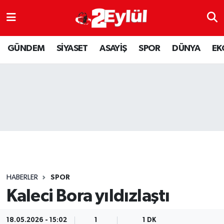
ASAYİŞ
Nöbetçi Eczaneler
GÜNDEM
SİYASET
ASAYİŞ
SPOR
DÜNYA
EK
DÜNYA
Hava Durumu
EKONOMİ
Eskişehir Namaz Vakitleri
GÜNDEM
Trafik Durumu
RESMİ İLAN
Puan Durumu ve Fikstür
SİYASET
Tüm Manşetler
HABERLER
SPOR
SPOR
Son Dakika Haberleri
Kaleci Bora yıldızlaştı
YAŞAM
Haber Arşivi
18.05.2026 - 15:02
1
1 DK