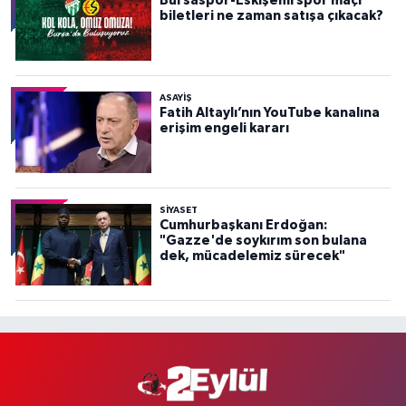
Bursaspor-Eskişehirspor maçı
biletleri ne zaman satışa çıkacak?
ASAYİŞ
Fatih Altaylı’nın YouTube kanalına
erişim engeli kararı
SİYASET
Cumhurbaşkanı Erdoğan:
"Gazze'de soykırım son bulana
dek, mücadelemiz sürecek"