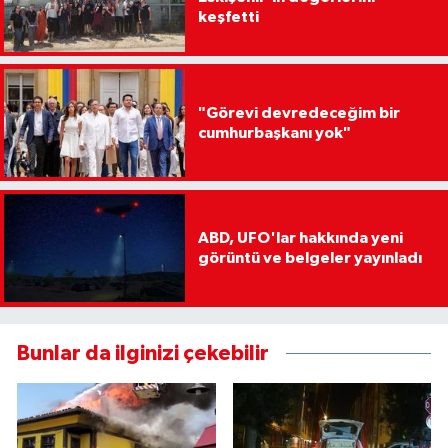
keşfetti
"Görevi devredeceğim bir
cumhurbaşkanı yok"
ABD, UFO'lar hakkında yeni
görüntü ve belgeler yayınladı
Bunlar da ilginizi çekebilir