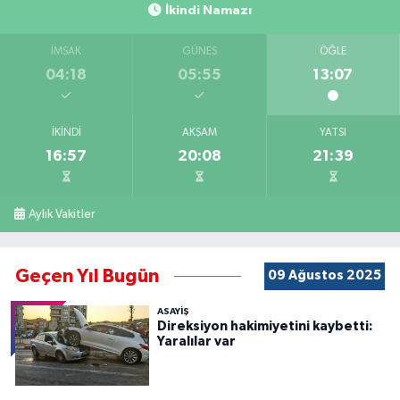
İkindi Namazı
İMSAK
GÜNEŞ
ÖĞLE
04:18
05:55
13:07
İKINDI
AKŞAM
YATSI
16:57
20:08
21:39
Aylık Vakitler
Geçen Yıl Bugün
09 Ağustos 2025
ASAYİŞ
Direksiyon hakimiyetini kaybetti:
Yaralılar var