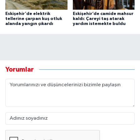
Eskişehir'de elektrik
Eskişehir’de camide mahsur
tellerine çarpan kuş otluk
kaldı: Çareyi taş atarak
alanda yangın çıkardı
yardım istemekte buldu
Yorumlar