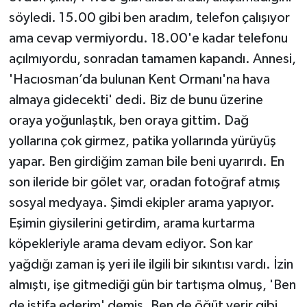
söyledi. 15.00 gibi ben aradım, telefon çalışıyor
ama cevap vermiyordu. 18.00'e kadar telefonu
açılmıyordu, sonradan tamamen kapandı. Annesi,
'Hacıosman’da bulunan Kent Ormanı'na hava
almaya gidecekti' dedi. Biz de bunu üzerine
oraya yoğunlaştık, ben oraya gittim. Dağ
yollarına çok girmez, patika yollarında yürüyüş
yapar. Ben girdiğim zaman bile beni uyarırdı. En
son ileride bir gölet var, oradan fotoğraf atmış
sosyal medyaya. Şimdi ekipler arama yapıyor.
Eşimin giysilerini getirdim, arama kurtarma
köpekleriyle arama devam ediyor. Son kar
yağdığı zaman iş yeri ile ilgili bir sıkıntısı vardı. İzin
almıştı, işe gitmediği gün bir tartışma olmuş, 'Ben
de istifa ederim' demiş. Ben de öğüt verir gibi