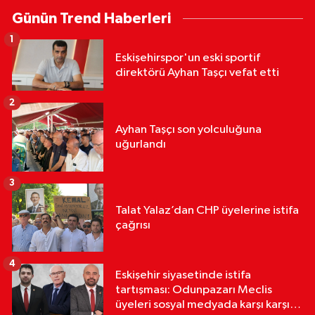
Günün Trend Haberleri
1
Eskişehirspor'un eski sportif
direktörü Ayhan Taşçı vefat etti
2
Ayhan Taşçı son yolculuğuna
uğurlandı
3
Talat Yalaz’dan CHP üyelerine istifa
çağrısı
4
Eskişehir siyasetinde istifa
tartışması: Odunpazarı Meclis
üyeleri sosyal medyada karşı karşıya