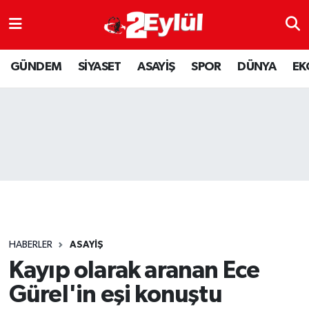
ASAYİŞ
Nöbetçi Eczaneler
GÜNDEM
SİYASET
ASAYİŞ
SPOR
DÜNYA
EK
DÜNYA
Hava Durumu
EKONOMİ
Eskişehir Namaz Vakitleri
GÜNDEM
Trafik Durumu
RESMİ İLAN
Puan Durumu ve Fikstür
SİYASET
Tüm Manşetler
HABERLER
ASAYİŞ
SPOR
Son Dakika Haberleri
Kayıp olarak aranan Ece
Gürel'in eşi konuştu
YAŞAM
Haber Arşivi