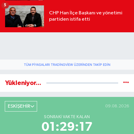
geldi
5
CHP Han İlçe Başkanı ve yönetimi
partiden istifa etti
TÜM PIYASALARI TRADINGVIEW ÜZERINDEN TAKIP EDIN
Yükleniyor...
ESKİŞEHİR
09.08.2026
SONRAKI VAKTE KALAN
01:29:17