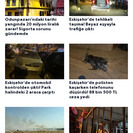
Odunpazarı’ndaki tarihi
Eskişehir’de tehlikeli
yangında 20 milyon liralık
taşıma! Beyaz eşyayla
zarar! Sigorta sorunu
trafiğe çıktı
gündemde
Eskişehir’de otomobil
Eskişehir’de polisten
kontrolden çıktı! Park
kaçarken telefonunu
halindeki 2 araca çarptı
düşürdü! 88 bin 500 TL
ceza yedi