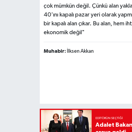
çok mümkün değil. Çünkü alan yakl
40'ını kapalı pazar yeri olarak ya
bir kapalı alan çıkar. Bu alan, hem 
ekonomik değil"
Muhabir:
İlksen Akkan
EDITÖRÜN SEÇTIĞI
Adalet Bakanı