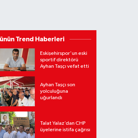
ünün Trend Haberleri
Eskişehirspor'un eski
sportif direktörü
Ayhan Taşçı vefat etti
Ayhan Taşçı son
yolculuğuna
uğurlandı
Talat Yalaz’dan CHP
üyelerine istifa çağrısı