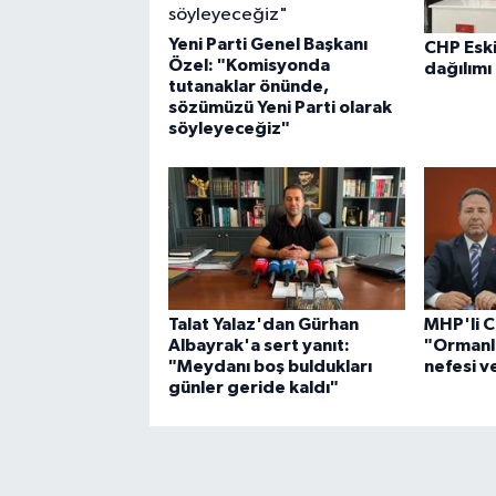
Yeni Parti Genel Başkanı
CHP Esk
Özel: "Komisyonda
dağılımı
tutanaklar önünde,
sözümüzü Yeni Parti olarak
söyleyeceğiz"
Talat Yalaz'dan Gürhan
MHP'li C
Albayrak'a sert yanıt:
"Ormanla
"Meydanı boş buldukları
nefesi v
günler geride kaldı"