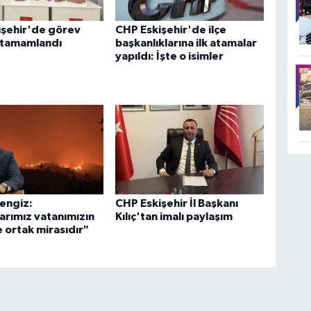
işehir'de görev
CHP Eskişehir'de ilçe
 tamamlandı
başkanlıklarına ilk atamalar
yapıldı: İşte o isimler
engiz:
CHP Eskişehir İl Başkanı
rımız vatanımızın
Kılıç'tan imalı paylaşım
e ortak mirasıdır"