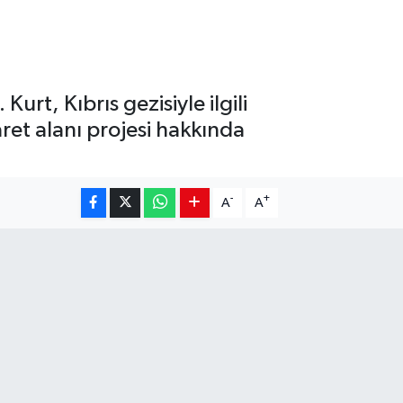
rt, Kıbrıs gezisiyle ilgili
ret alanı projesi hakkında
-
+
A
A