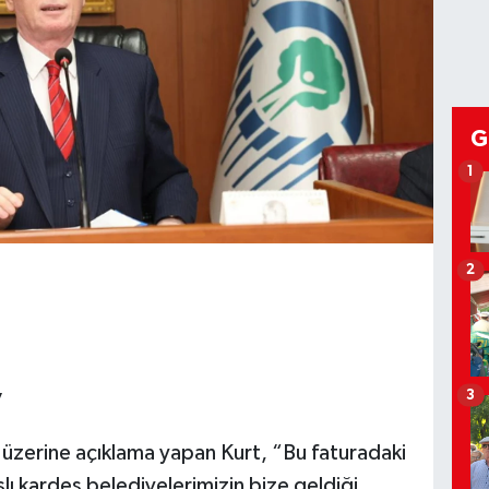
G
1
2
3
”
er üzerine açıklama yapan Kurt, “Bu faturadaki
ıslı kardeş belediyelerimizin bize geldiği