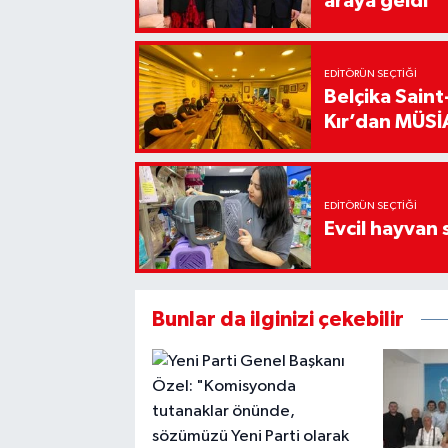
araya geldi
EDITÖRÜN SEÇTIĞI
Belçika Sain
Kır’dan MÜSİA
EDITÖRÜN SEÇTIĞI
Evcil hayvan 
Bunlar da ilginizi çekebilir