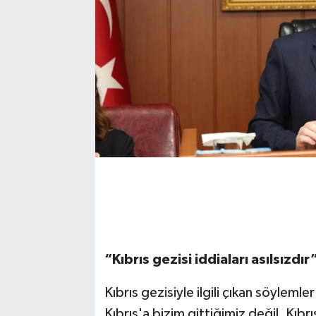
“Kıbrıs gezisi iddiaları asılsızdır
Kıbrıs gezisiyle ilgili çıkan söyleml
Kıbrıs'a bizim gittiğimiz değil, Kıbr