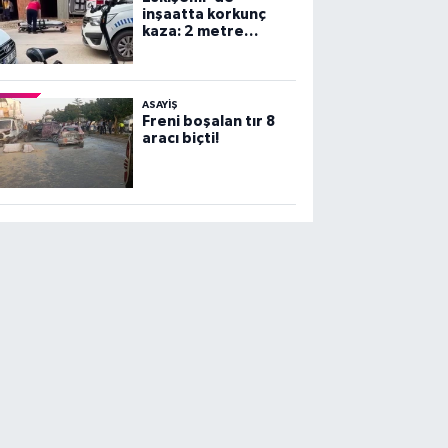
inşaatta korkunç
kaza: 2 metre
yüksekten beton
zemine çakıldı!
ASAYİŞ
Freni boşalan tır 8
aracı biçti!