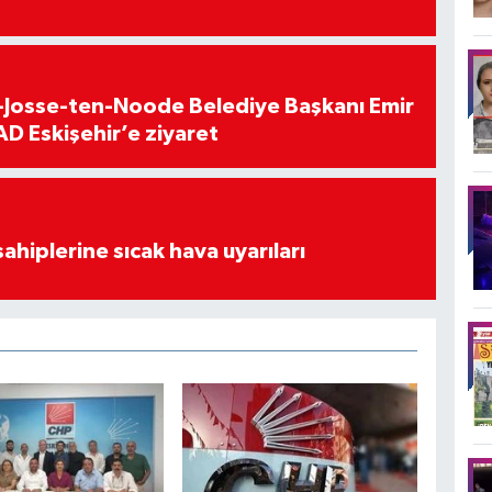
t-Josse-ten-Noode Belediye Başkanı Emir
D Eskişehir’e ziyaret
sahiplerine sıcak hava uyarıları