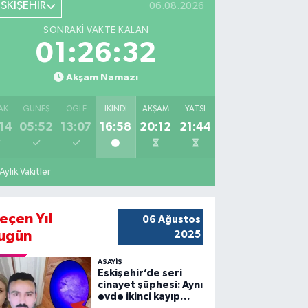
ESKİŞEHİR
06.08.2026
SONRAKI VAKTE KALAN
01:26:30
Akşam Namazı
AK
GÜNEŞ
ÖĞLE
İKINDI
AKŞAM
YATSI
14
05:52
13:07
16:58
20:12
21:44
Aylık Vakitler
eçen Yıl
06 Ağustos
ugün
2025
ASAYİŞ
Eskişehir’de seri
cinayet şüphesi: Aynı
evde ikinci kayıp