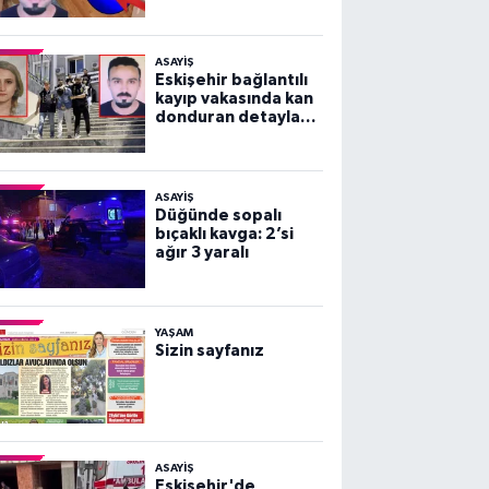
vakası!
ASAYİŞ
Eskişehir bağlantılı
kayıp vakasında kan
donduran detaylar
ortaya çıktı!
ASAYİŞ
Düğünde sopalı
bıçaklı kavga: 2’si
ağır 3 yaralı
YAŞAM
Sizin sayfanız
ASAYİŞ
Eskişehir'de