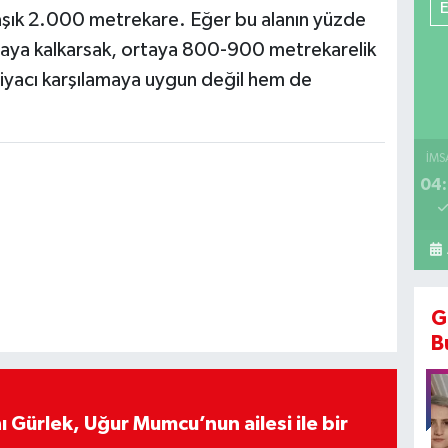
aşık 2.000 metrekare. Eğer bu alanın yüzde
pmaya kalkarsak, ortaya 800-900 metrekarelik
ihtiyacı karşılamaya uygun değil hem de
İMS
04:
G
B
 Gürlek, Uğur Mumcu’nun ailesi ile bir