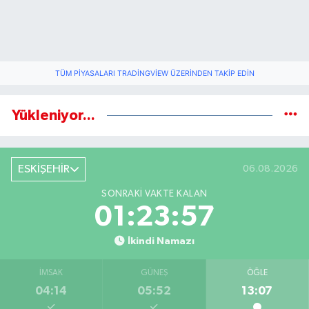
TÜM PIYASALARI TRADINGVIEW ÜZERINDEN TAKIP EDIN
Yükleniyor...
ESKİŞEHİR
06.08.2026
SONRAKI VAKTE KALAN
01:23:56
İkindi Namazı
İMSAK
GÜNEŞ
ÖĞLE
04:14
05:52
13:07