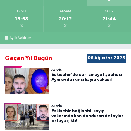
İKINDI
AKŞAM
YATSI
16:58
20:12
21:44
Aylık Vakitler
Geçen Yıl Bugün
06 Ağustos 2025
ASAYİŞ
Eskişehir’de seri cinayet şüphesi:
Aynı evde ikinci kayıp vakası!
ASAYİŞ
Eskişehir bağlantılı kayıp
vakasında kan donduran detaylar
ortaya çıktı!