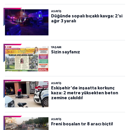
ASAYİŞ
Düğünde sopalı bıçaklı kavga: 2’si
ağır 3 yaralı
YAŞAM
Sizin sayfanız
ASAYİŞ
Eskişehir'de inşaatta korkunç
kaza: 2 metre yüksekten beton
zemine çakıldı!
ASAYİŞ
Freni boşalan tır 8 aracı biçti!