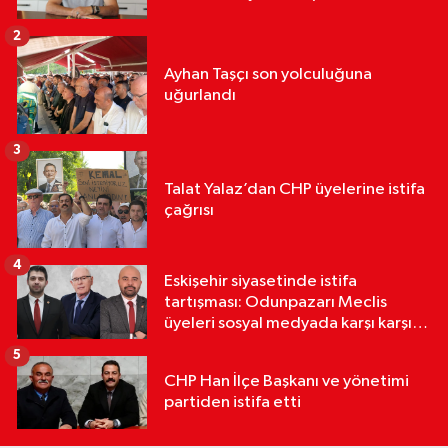
2
Ayhan Taşçı son yolculuğuna
uğurlandı
3
Talat Yalaz’dan CHP üyelerine istifa
çağrısı
4
Eskişehir siyasetinde istifa
tartışması: Odunpazarı Meclis
üyeleri sosyal medyada karşı karşıya
geldi
5
CHP Han İlçe Başkanı ve yönetimi
partiden istifa etti