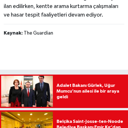
ilan edilirken, kentte arama kurtarma çalışmaları
ve hasar tespit faaliyetleri devam ediyor.
Kaynak:
The Guardian
Adalet Bakanı Gürlek, Uğur
Mumcu’nun ailesi ile bir araya
geldi
Belçika Saint-Josse-ten-Noode
Belediye Başkanı Emir Kır’dan