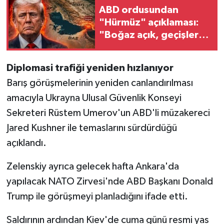
ABD ordusundan
"Hürmüz" açıklaması:
"Boğaz açık, geçişler
devam ediyor"
Diplomasi trafiği yeniden hızlanıyor
Barış görüşmelerinin yeniden canlandırılması
amacıyla Ukrayna Ulusal Güvenlik Konseyi
Sekreteri Rüstem Umerov'un ABD'li müzakereci
Jared Kushner ile temaslarını sürdürdüğü
açıklandı.
Zelenskiy ayrıca gelecek hafta Ankara'da
yapılacak NATO Zirvesi'nde ABD Başkanı Donald
Trump ile görüşmeyi planladığını ifade etti.
Saldırının ardından Kiev'de cuma günü resmi yas