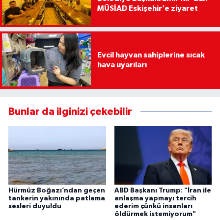
MÜSİAD Eskişehir’e ziyaret
Evcil hayvan sahiplerine sıcak
hava uyarıları
Bunlar da ilginizi çekebilir
Hürmüz Boğazı’ndan geçen
ABD Başkanı Trump: "İran ile
tankerin yakınında patlama
anlaşma yapmayı tercih
sesleri duyuldu
ederim çünkü insanları
öldürmek istemiyorum"