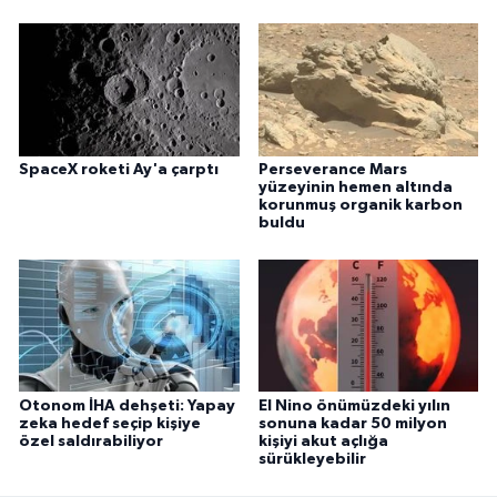
SpaceX roketi Ay'a çarptı
Perseverance Mars
yüzeyinin hemen altında
korunmuş organik karbon
buldu
Otonom İHA dehşeti: Yapay
El Nino önümüzdeki yılın
zeka hedef seçip kişiye
sonuna kadar 50 milyon
özel saldırabiliyor
kişiyi akut açlığa
sürükleyebilir