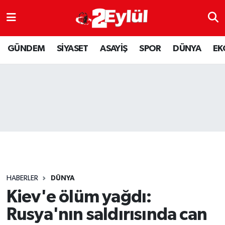
ASAYİŞ
Nöbetçi Eczaneler
GÜNDEM
SİYASET
ASAYİŞ
SPOR
DÜNYA
EK
DÜNYA
Hava Durumu
EKONOMİ
Eskişehir Namaz Vakitleri
GÜNDEM
Trafik Durumu
RESMİ İLAN
Puan Durumu ve Fikstür
SİYASET
Tüm Manşetler
HABERLER
DÜNYA
SPOR
Son Dakika Haberleri
Kiev'e ölüm yağdı:
Rusya'nın saldırısında can
YAŞAM
Haber Arşivi