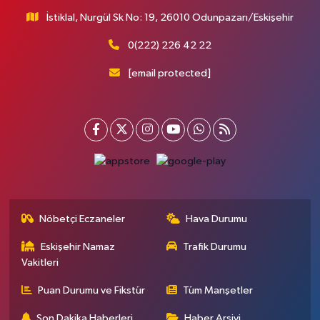
İstiklal, Nurgül Sk No: 19, 26010 Odunpazarı/Eskişehir
0(222) 226 42 22
[email protected]
Nöbetçi Eczaneler
Hava Durumu
Eskişehir Namaz
Trafik Durumu
Vakitleri
Puan Durumu ve Fikstür
Tüm Manşetler
Son Dakika Haberleri
Haber Arşivi