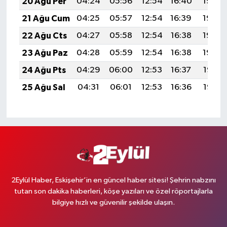
20 Ağu Per
04:24
05:56
12:54
16:40
19:43
21 Ağu Cum
04:25
05:57
12:54
16:39
19:42
22 Ağu Cts
04:27
05:58
12:54
16:38
19:40
23 Ağu Paz
04:28
05:59
12:54
16:38
19:39
24 Ağu Pts
04:29
06:00
12:53
16:37
19:37
25 Ağu Sal
04:31
06:01
12:53
16:36
19:36
2Eylül Haber, Eskişehir’in en güncel haber sitesi! Şehrin nabzını
tutan son dakika haberleri, köşe yazıları ve özel röportajlarla
bilgiye hızlı ve güvenilir şekilde ulaşın.