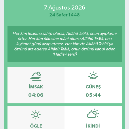
7 Ağustos 2026
24 Safer 1448
Her kim lisanına sahip olursa, Allâhü Teâlâ, onun ayıplarını
örter. Her kim öfkesine mâni olursa Allâhü Teâlâ, ona
kıyâmet günü azap etmez. Her kim de Allâhü Teâlâ'ya
özrünü arz ederse Allâhü Teâlâ, onun özrünü kabul eder.
(Hadis-i şerif)
İMSAK
GÜNEŞ
04:06
05:44
ÖĞLE
İKINDI