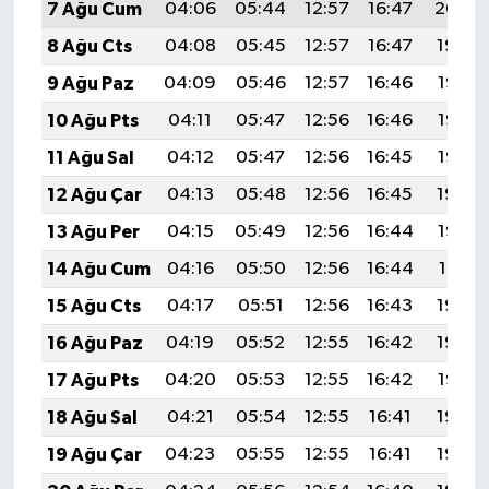
7 Ağu Cum
04:06
05:44
12:57
16:47
20:00
8 Ağu Cts
04:08
05:45
12:57
16:47
19:59
9 Ağu Paz
04:09
05:46
12:57
16:46
19:57
10 Ağu Pts
04:11
05:47
12:56
16:46
19:56
11 Ağu Sal
04:12
05:47
12:56
16:45
19:55
12 Ağu Çar
04:13
05:48
12:56
16:45
19:54
13 Ağu Per
04:15
05:49
12:56
16:44
19:52
14 Ağu Cum
04:16
05:50
12:56
16:44
19:51
15 Ağu Cts
04:17
05:51
12:56
16:43
19:50
16 Ağu Paz
04:19
05:52
12:55
16:42
19:49
17 Ağu Pts
04:20
05:53
12:55
16:42
19:47
18 Ağu Sal
04:21
05:54
12:55
16:41
19:46
19 Ağu Çar
04:23
05:55
12:55
16:41
19:44