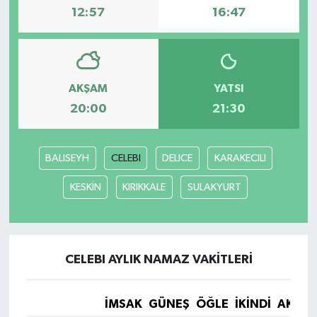
12:57
16:47
AKŞAM
YATSI
20:00
21:30
BALISEYH
CELEBI
DELICE
KARAKECILI
KESKİN
KIRIKKALE
SULAKYURT
CELEBI AYLIK NAMAZ VAKITLERI
İMSAK
GÜNEŞ
ÖĞLE
İKINDI
AKŞA