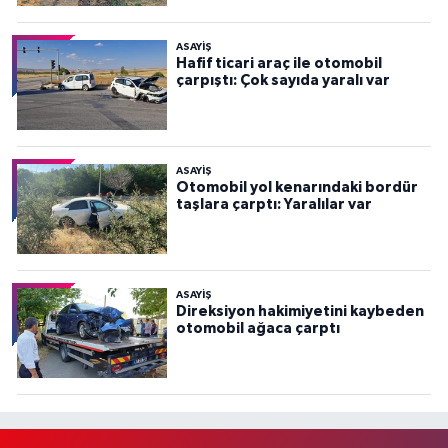
ASAYİŞ
Hafif ticari araç ile otomobil
çarpıştı: Çok sayıda yaralı var
ASAYİŞ
Otomobil yol kenarındaki bordür
taşlara çarptı: Yaralılar var
ASAYİŞ
Direksiyon hakimiyetini kaybeden
otomobil ağaca çarptı