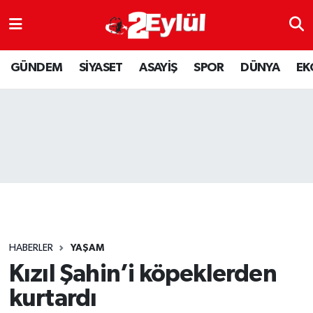
ASAYİŞ
Nöbetçi Eczaneler
GÜNDEM
SİYASET
ASAYİŞ
SPOR
DÜNYA
EK
DÜNYA
Hava Durumu
EKONOMİ
Eskişehir Namaz Vakitleri
GÜNDEM
Trafik Durumu
RESMİ İLAN
Puan Durumu ve Fikstür
SİYASET
Tüm Manşetler
HABERLER
YAŞAM
SPOR
Son Dakika Haberleri
Kızıl Şahin’i köpeklerden
kurtardı
YAŞAM
Haber Arşivi