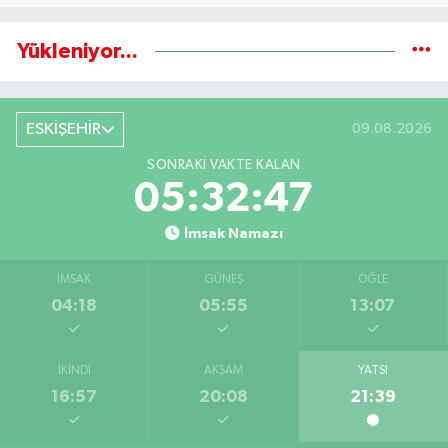
Yükleniyor...
ESKİŞEHİR
09.08.2026
SONRAKI VAKTE KALAN
05:32:47
İmsak Namazı
İMSAK
GÜNEŞ
ÖĞLE
04:18
05:55
13:07
İKINDI
AKŞAM
YATSI
16:57
20:08
21:39