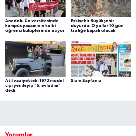
Anadolu Üniversitesinde
Eskişehir Büyükşehir
kampüs yaşamının kalbi
duyurdu: O yollar 10 gün
öğrenci kulüplerinde atıyor
trafiğe kapalı olacak
Atıl vaziyetteki 1972 model
Sizin Sayfanız
cipi yenileyip "6. evladım"
dedi
Yorumlar