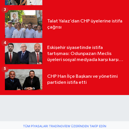
3
Talat Yalaz’dan CHP üyelerine istifa
çağrısı
4
Eskişehir siyasetinde istifa
tartışması: Odunpazarı Meclis
üyeleri sosyal medyada karşı karşıya
geldi
5
CHP Han İlçe Başkanı ve yönetimi
partiden istifa etti
TÜM PIYASALARI TRADINGVIEW ÜZERINDEN TAKIP EDIN