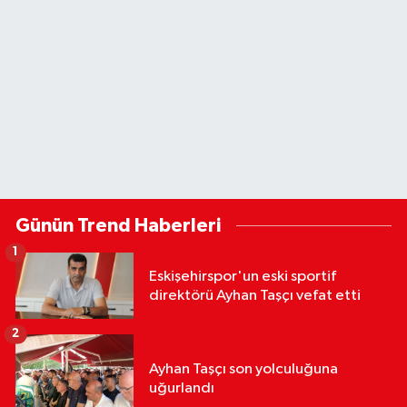
Günün Trend Haberleri
1
Eskişehirspor'un eski sportif
direktörü Ayhan Taşçı vefat etti
2
Ayhan Taşçı son yolculuğuna
uğurlandı