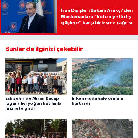
İran Dışişleri Bakanı Arakçi'den
Müslümanlara "kötü niyetli dış
güçlere" karşı birleşme çağrısı
Bunlar da ilginizi çekebilir
Eskişehir’de Miran Kasap
Erken müdahale ormanı
Izgara Evi yoğun katılımla
kurtardı
hizmete girdi