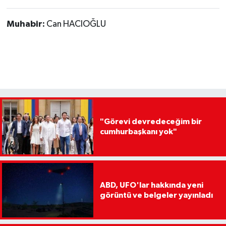
Muhabir:
Can HACIOĞLU
"Görevi devredeceğim bir
cumhurbaşkanı yok"
ABD, UFO'lar hakkında yeni
görüntü ve belgeler yayınladı