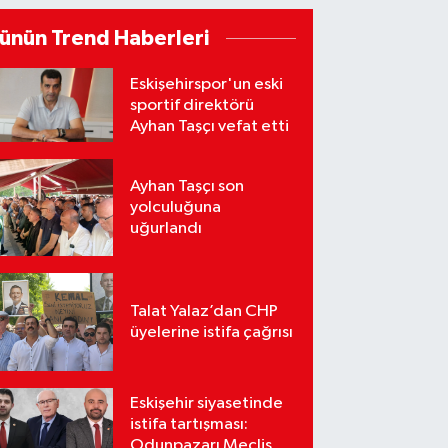
ünün Trend Haberleri
Eskişehirspor'un eski
sportif direktörü
Ayhan Taşçı vefat etti
Ayhan Taşçı son
yolculuğuna
uğurlandı
Talat Yalaz’dan CHP
üyelerine istifa çağrısı
Eskişehir siyasetinde
istifa tartışması:
Odunpazarı Meclis