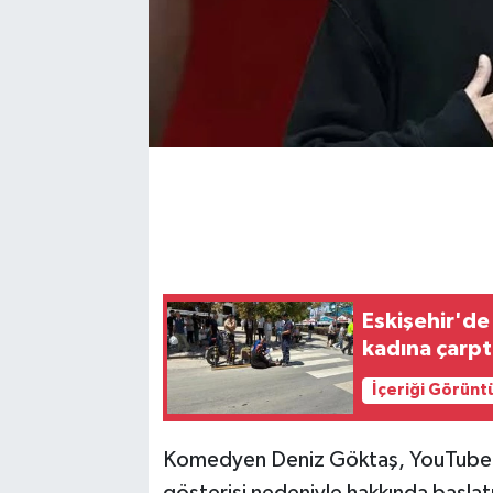
Eskişehir'de
kadına çarpt
İçeriği Görünt
Komedyen Deniz Göktaş, YouTube'
gösterisi nedeniyle hakkında başla