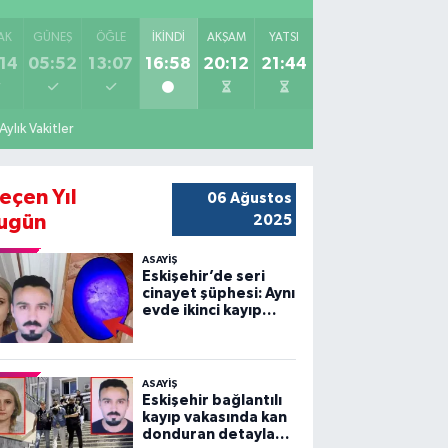
AK
GÜNEŞ
ÖĞLE
İKINDI
AKŞAM
YATSI
14
05:52
13:07
16:58
20:12
21:44
Aylık Vakitler
eçen Yıl
06 Ağustos
ugün
2025
ASAYİŞ
Eskişehir’de seri
cinayet şüphesi: Aynı
evde ikinci kayıp
vakası!
ASAYİŞ
Eskişehir bağlantılı
kayıp vakasında kan
donduran detaylar