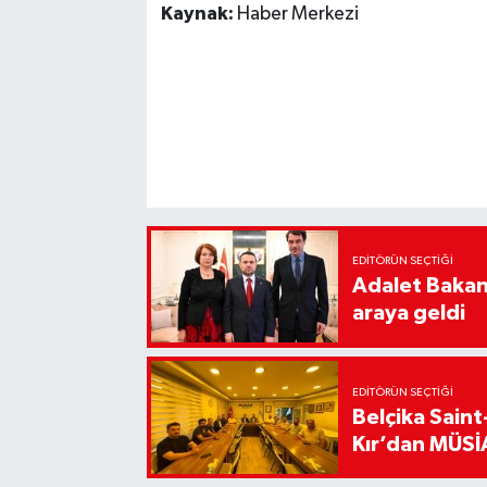
Kaynak:
Haber Merkezi
EDITÖRÜN SEÇTIĞI
Adalet Bakanı
araya geldi
EDITÖRÜN SEÇTIĞI
Belçika Sain
Kır’dan MÜSİA