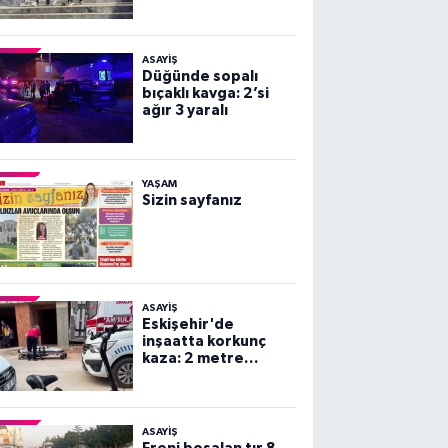
ortaya çıktı!
ASAYİŞ
Düğünde sopalı
bıçaklı kavga: 2’si
ağır 3 yaralı
YAŞAM
Sizin sayfanız
ASAYİŞ
Eskişehir'de
inşaatta korkunç
kaza: 2 metre
yüksekten beton
zemine çakıldı!
ASAYİŞ