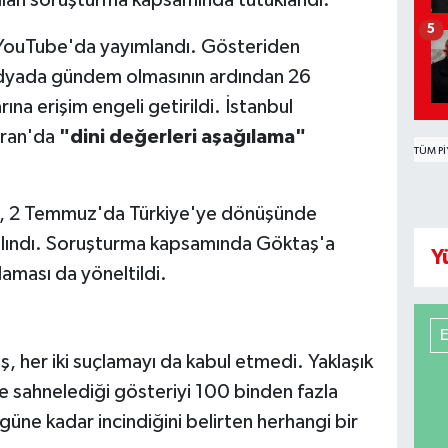
5
 YouTube'da yayımlandı. Gösteriden
medyada gündem olmasının ardından 26
na erişim engeli getirildi. İstanbul
iran'da
"dini değerleri aşağılama"
TÜM PI
aş, 2 Temmuz'da Türkiye'ye dönüşünde
alındı. Soruşturma kapsamında Göktaş'a
Y
aması da yöneltildi.
 her iki suçlamayı da kabul etmedi. Yaklaşık
inde sahnelediği gösteriyi 100 binden fazla
ugüne kadar incindiğini belirten herhangi bir