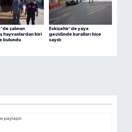
r’de çalınan
Eskişehir'de yaya
 hayvanlardan biri
geçidinde kuralları hiçe
te bulundu
saydı