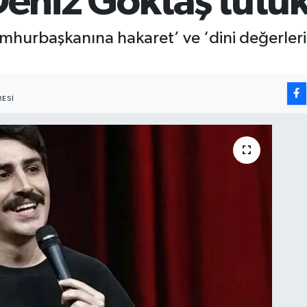
niz Göktaş tutuk
hurbaşkanına hakaret’ ve ‘dini değerleri
ESI