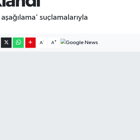
landı
 aşağılama’ suçlamalarıyla
-
+
A
A