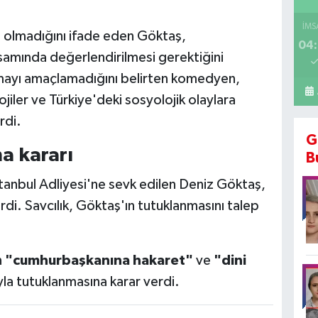
İMS
acı olmadığını ifade eden Göktaş,
04:
samında değerlendirilmesi gerektiğini
mayı amaçlamadığını belirten komedyen,
jiler ve Türkiye'deki sosyolojik olaylara
rdi.
G
 kararı
B
stanbul Adliyesi'ne sevk edilen Deniz Göktaş,
di. Savcılık, Göktaş'ın tutuklanmasını talep
n
"cumhurbaşkanına hakaret"
ve
"dini
la tutuklanmasına karar verdi.