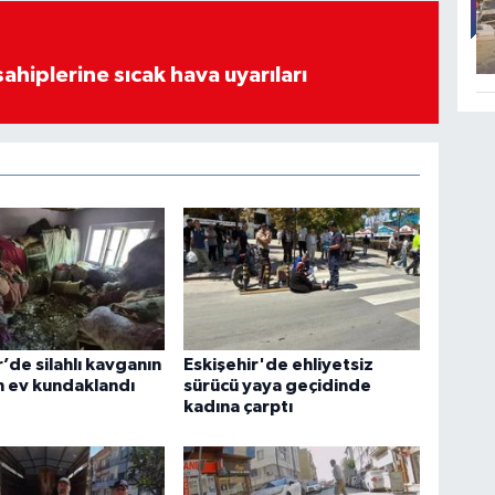
sahiplerine sıcak hava uyarıları
r’de silahlı kavganın
Eskişehir'de ehliyetsiz
n ev kundaklandı
sürücü yaya geçidinde
kadına çarptı