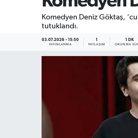
Komedyen De
Komedyen Deniz Göktaş, ‘cum
tutuklandı.
03.07.2026 - 15:50
1
1 DK
YAYINLANMA
PAYLAŞIM
OKUNMA SÜR