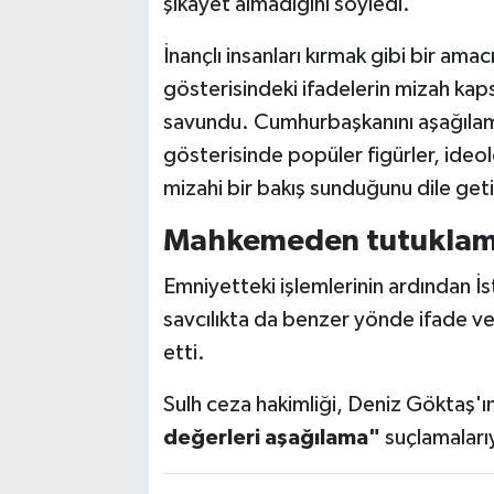
şikâyet almadığını söyledi.
İnançlı insanları kırmak gibi bir am
gösterisindeki ifadelerin mizah kap
savundu. Cumhurbaşkanını aşağıla
gösterisinde popüler figürler, ideolo
mizahi bir bakış sunduğunu dile geti
Mahkemeden tutuklama
Emniyetteki işlemlerinin ardından İ
savcılıkta da benzer yönde ifade ver
etti.
Sulh ceza hakimliği, Deniz Göktaş'ı
değerleri aşağılama"
suçlamalarıy