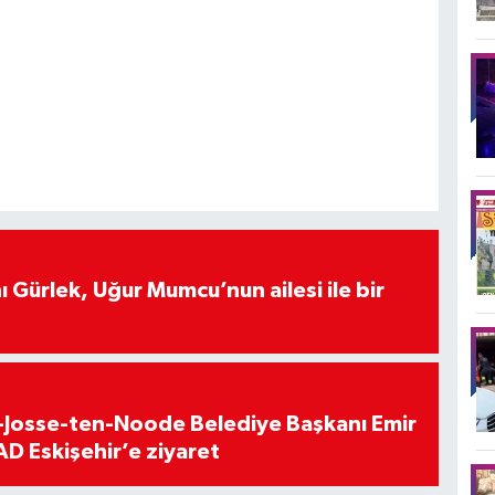
 Gürlek, Uğur Mumcu’nun ailesi ile bir
t-Josse-ten-Noode Belediye Başkanı Emir
D Eskişehir’e ziyaret