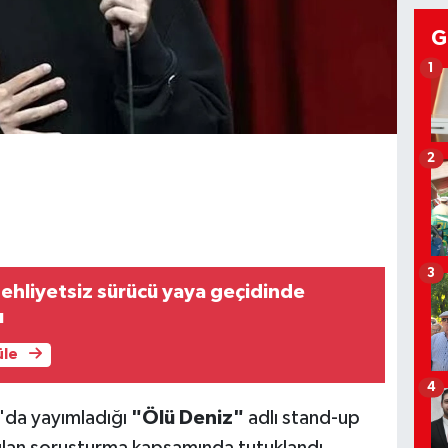
G
1
2
3
 ehliyetsiz sürücü yaya geçidinde
ı
üle
4
da yayımladığı
"Ölü Deniz"
adlı stand-up
tılan soruşturma kapsamında tutuklandı.