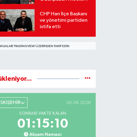
üyeleri sosyal
medyada karşı karşıya
CHP Han İlçe Başkanı
geldi
ve yönetimi partiden
istifa etti
YASALARI TRADINGVIEW ÜZERINDEN TAKIP EDIN
ükleniyor...
ESKİŞEHİR
06.08.2026
SONRAKI VAKTE KALAN
01:15:08
Akşam Namazı