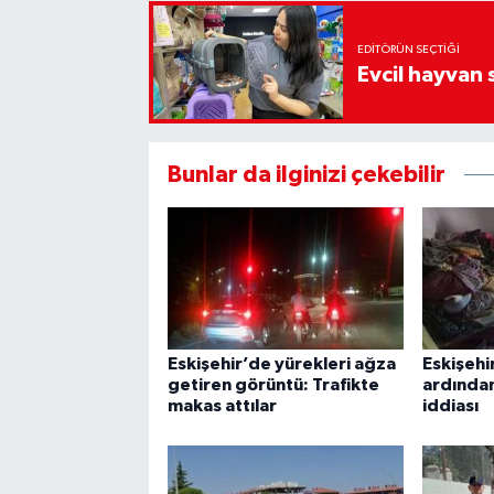
EDITÖRÜN SEÇTIĞI
Evcil hayvan 
Bunlar da ilginizi çekebilir
Eskişehir’de yürekleri ağza
Eskişehi
getiren görüntü: Trafikte
ardında
makas attılar
iddiası