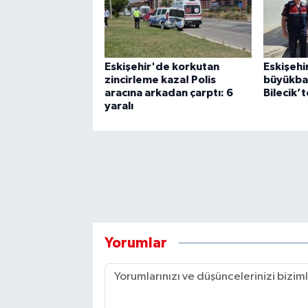
Eskişehir'de korkutan
Eskişehi
zincirleme kaza! Polis
büyükbaş
aracına arkadan çarptı: 6
Bilecik’
yaralı
Yorumlar