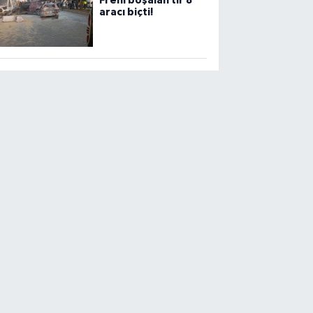
Freni boşalan tır 8
aracı biçti!