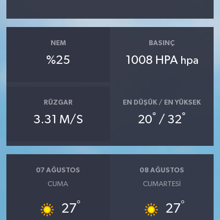
NEM
BASINÇ
%25
1008 HPA
hpa
RÜZGAR
EN DÜŞÜK / EN YÜKSEK
°
°
3.31 M/S
20
/ 32
07 AĞUSTOS
08 AĞUSTOS
CUMA
CUMARTESI
°
°
27
27