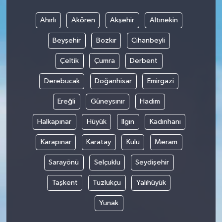
Ahırlı
Akören
Akşehir
Altınekin
Beyşehir
Bozkır
Cihanbeyli
Çeltik
Çumra
Derbent
Derebucak
Doğanhisar
Emirgazi
Ereğli
Güneysınır
Hadim
Halkapınar
Hüyük
Ilgın
Kadınhanı
Karapınar
Karatay
Kulu
Meram
Sarayönü
Selçuklu
Seydişehir
Taşkent
Tuzlukçu
Yalıhüyük
Yunak