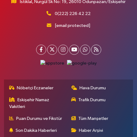
İstiklal, Nurgül Sk No: 19, 26010 Odunpazarı/Eskişehir
0(222) 226 42 22
[email protected]
Nöbetçi Eczaneler
Hava Durumu
Eskişehir Namaz
Trafik Durumu
Vakitleri
Puan Durumu ve Fikstür
Tüm Manşetler
Son Dakika Haberleri
Haber Arşivi