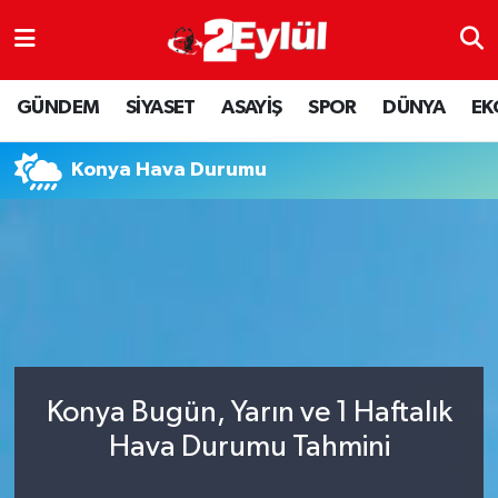
ASAYİŞ
Nöbetçi Eczaneler
GÜNDEM
SİYASET
ASAYİŞ
SPOR
DÜNYA
EK
DÜNYA
Hava Durumu
Konya Hava Durumu
EKONOMİ
Eskişehir Namaz Vakitleri
GÜNDEM
Trafik Durumu
RESMİ İLAN
Puan Durumu ve Fikstür
SİYASET
Tüm Manşetler
Konya Bugün, Yarın ve 1 Haftalık
SPOR
Son Dakika Haberleri
Hava Durumu Tahmini
YAŞAM
Haber Arşivi