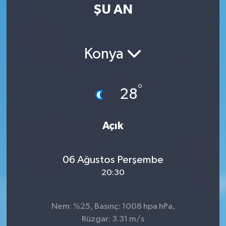
ŞU AN
Konya
°
28
Açık
06 Ağustos Perşembe
20:30
Nem: %25, Basınç: 1008 hpa hPa,
Rüzgar: 3.31 m/s