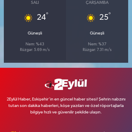
SALI
ÇARŞAMBA
°
°
24
25
Güneşli
Güneşli
Nem: %43
Nem: %37
Rüzgar: 5.69 m/s
Rüzgar: 7.31 m/s
2Eylül Haber, Eskişehir’in en güncel haber sitesi! Şehrin nabzını
tutan son dakika haberleri, köşe yazıları ve özel röportajlarla
bilgiye hızlı ve güvenilir şekilde ulaşın.