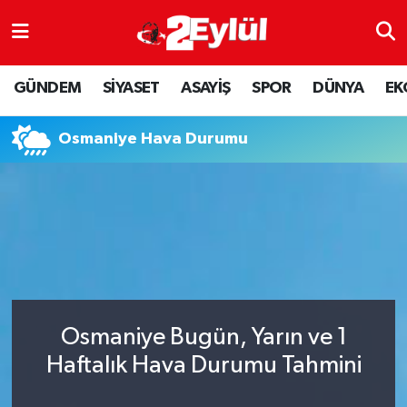
ASAYİŞ
Nöbetçi Eczaneler
GÜNDEM
SİYASET
ASAYİŞ
SPOR
DÜNYA
EK
DÜNYA
Hava Durumu
Osmaniye Hava Durumu
EKONOMİ
Eskişehir Namaz Vakitleri
GÜNDEM
Trafik Durumu
RESMİ İLAN
Puan Durumu ve Fikstür
SİYASET
Tüm Manşetler
Osmaniye Bugün, Yarın ve 1
SPOR
Son Dakika Haberleri
Haftalık Hava Durumu Tahmini
YAŞAM
Haber Arşivi