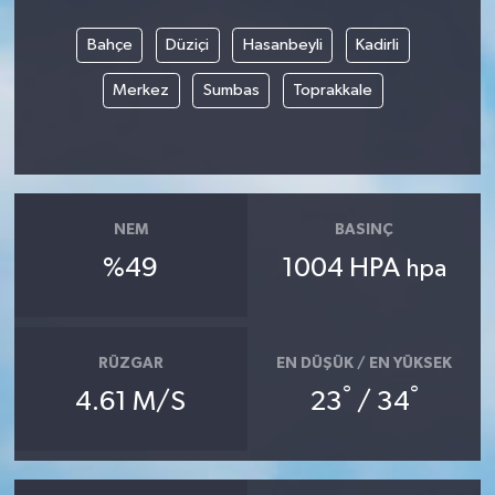
Bahçe
Düziçi
Hasanbeyli
Kadirli
Merkez
Sumbas
Toprakkale
NEM
BASINÇ
%49
1004 HPA
hpa
RÜZGAR
EN DÜŞÜK / EN YÜKSEK
°
°
4.61 M/S
23
/ 34