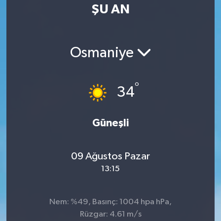
ŞU AN
Osmaniye
°
34
Güneşli
09 Ağustos Pazar
13:15
Nem: %49, Basınç: 1004 hpa hPa,
Rüzgar: 4.61 m/s