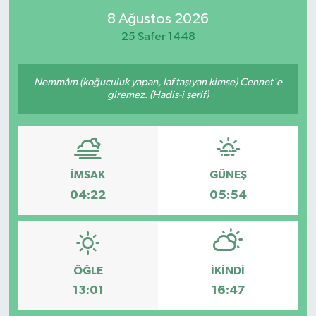
8 Ağustos 2026
25 Safer 1448
Nemmâm (koğuculuk yapan, laf taşıyan kimse) Cennet'e
giremez. (Hadis-i şerif)
İMSAK
GÜNEŞ
04:22
05:54
ÖĞLE
İKINDI
13:01
16:47