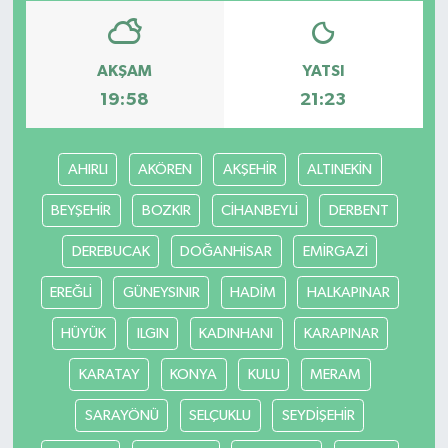
AKŞAM
YATSI
19:58
21:23
AHIRLI
AKÖREN
AKŞEHİR
ALTINEKİN
BEYŞEHİR
BOZKIR
CİHANBEYLİ
DERBENT
DEREBUCAK
DOĞANHİSAR
EMİRGAZİ
EREĞLİ
GÜNEYSINIR
HADİM
HALKAPINAR
HÜYÜK
ILGIN
KADINHANI
KARAPINAR
KARATAY
KONYA
KULU
MERAM
SARAYÖNÜ
SELÇUKLU
SEYDİŞEHİR