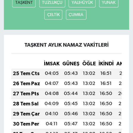
TAŞKENT
TUZLUKÇU
YALIHÜYÜK
YUNAK
ÇELTİK
ÇUMRA
TAŞKENT AYLIK NAMAZ VAKITLERI
İMSAK
GÜNEŞ
ÖĞLE
İKINDI
AKŞA
25 Tem Cts
04:05
05:43
13:02
16:51
20:11
26 Tem Paz
04:07
05:43
13:02
16:51
20:10
27 Tem Pts
04:08
05:44
13:02
16:50
20:09
28 Tem Sal
04:09
05:45
13:02
16:50
20:08
29 Tem Çar
04:10
05:46
13:02
16:50
20:07
30 Tem Per
04:11
05:47
13:02
16:50
20:07