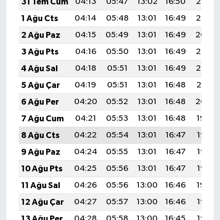
31 Tem Cum
04:13
05:47
13:02
16:50
20:06
1 Ağu Cts
04:14
05:48
13:01
16:49
20:05
2 Ağu Paz
04:15
05:49
13:01
16:49
20:04
3 Ağu Pts
04:16
05:50
13:01
16:49
20:03
4 Ağu Sal
04:18
05:51
13:01
16:49
20:02
5 Ağu Çar
04:19
05:51
13:01
16:48
20:01
6 Ağu Per
04:20
05:52
13:01
16:48
20:00
7 Ağu Cum
04:21
05:53
13:01
16:48
19:59
8 Ağu Cts
04:22
05:54
13:01
16:47
19:58
9 Ağu Paz
04:24
05:55
13:01
16:47
19:57
10 Ağu Pts
04:25
05:56
13:01
16:47
19:55
11 Ağu Sal
04:26
05:56
13:00
16:46
19:54
12 Ağu Çar
04:27
05:57
13:00
16:46
19:53
13 Ağu Per
04:28
05:58
13:00
16:45
19:52