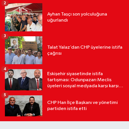
2
Ayhan Taşçı son yolculuğuna
uğurlandı
3
Talat Yalaz’dan CHP üyelerine istifa
çağrısı
4
Eskişehir siyasetinde istifa
tartışması: Odunpazarı Meclis
üyeleri sosyal medyada karşı karşıya
geldi
5
CHP Han İlçe Başkanı ve yönetimi
partiden istifa etti