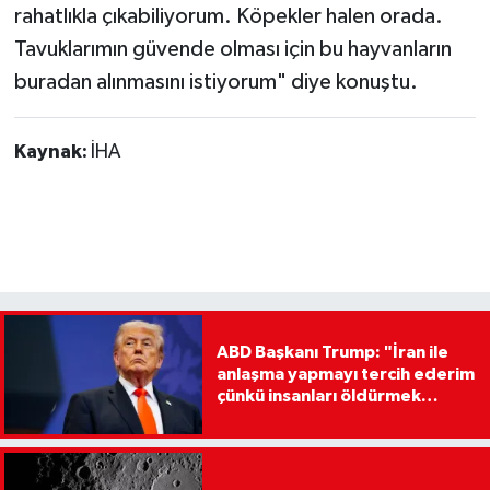
rahatlıkla çıkabiliyorum. Köpekler halen orada.
Tavuklarımın güvende olması için bu hayvanların
buradan alınmasını istiyorum" diye konuştu.
Kaynak:
İHA
ABD Başkanı Trump: "İran ile
anlaşma yapmayı tercih ederim
çünkü insanları öldürmek
istemiyorum"