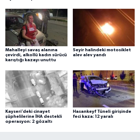
Mahalleyi savaş alanına
Seyir halindeki motosiklet
çevirdi, alkollü kadın sürücü
alev alev yandı
karıştığı kazayı unuttu
Kayseri’deki cinayet
Hasankeyf Tüneli girişinde
şüphelilerine İHA destekli
feci kaza: 12 yaralı
operasyon: 2 gözaltı