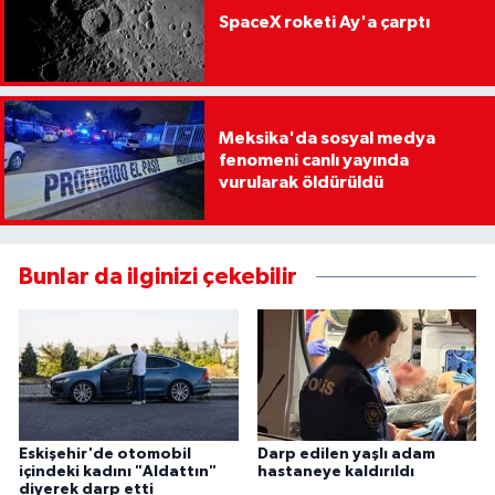
SpaceX roketi Ay'a çarptı
Meksika'da sosyal medya
fenomeni canlı yayında
vurularak öldürüldü
Bunlar da ilginizi çekebilir
Eskişehir'de otomobil
Darp edilen yaşlı adam
içindeki kadını "Aldattın"
hastaneye kaldırıldı
diyerek darp etti