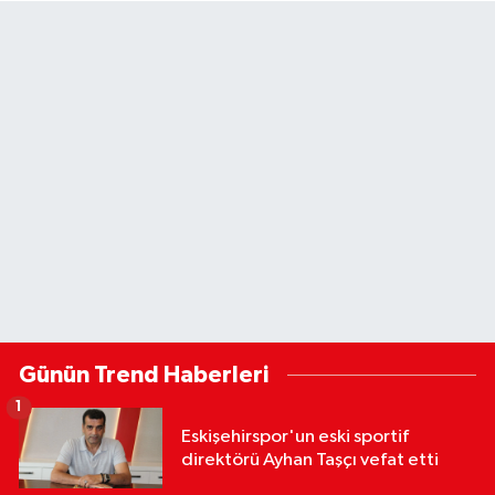
Günün Trend Haberleri
1
Eskişehirspor'un eski sportif
direktörü Ayhan Taşçı vefat etti