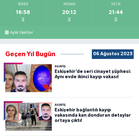
İKINDI
AKŞAM
YATSI
16:58
20:12
21:44
Aylık Vakitler
Geçen Yıl Bugün
06 Ağustos 2025
ASAYİŞ
Eskişehir’de seri cinayet şüphesi:
Aynı evde ikinci kayıp vakası!
ASAYİŞ
Eskişehir bağlantılı kayıp
vakasında kan donduran detaylar
ortaya çıktı!