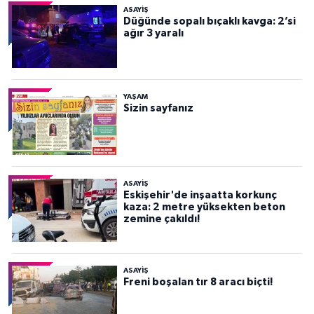
ASAYİŞ
Düğünde sopalı bıçaklı kavga: 2’si
ağır 3 yaralı
YAŞAM
Sizin sayfanız
ASAYİŞ
Eskişehir'de inşaatta korkunç
kaza: 2 metre yüksekten beton
zemine çakıldı!
ASAYİŞ
Freni boşalan tır 8 aracı biçti!