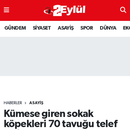
ASAYİŞ
Nöbetçi Eczaneler
GÜNDEM
SİYASET
ASAYİŞ
SPOR
DÜNYA
EK
DÜNYA
Hava Durumu
EKONOMİ
Eskişehir Namaz Vakitleri
GÜNDEM
Trafik Durumu
RESMİ İLAN
Puan Durumu ve Fikstür
SİYASET
Tüm Manşetler
HABERLER
ASAYİŞ
SPOR
Son Dakika Haberleri
Kümese giren sokak
köpekleri 70 tavuğu telef
YAŞAM
Haber Arşivi