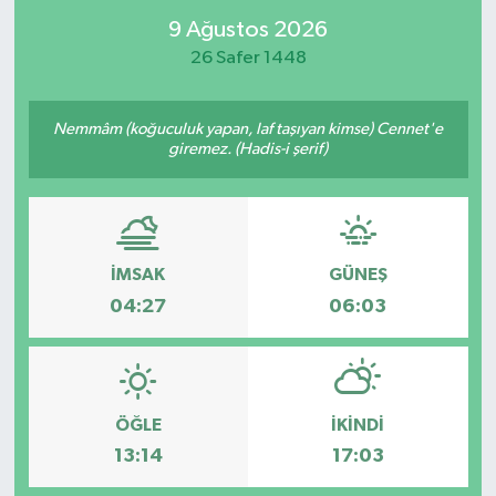
9 Ağustos 2026
26 Safer 1448
Nemmâm (koğuculuk yapan, laf taşıyan kimse) Cennet'e
giremez. (Hadis-i şerif)
İMSAK
GÜNEŞ
04:27
06:03
ÖĞLE
İKINDI
13:14
17:03