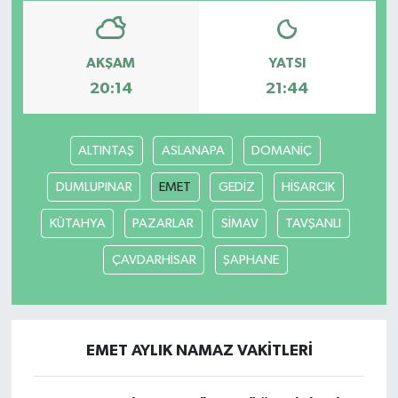
AKŞAM
YATSI
20:14
21:44
ALTINTAŞ
ASLANAPA
DOMANİÇ
DUMLUPINAR
EMET
GEDİZ
HİSARCIK
KÜTAHYA
PAZARLAR
SİMAV
TAVŞANLI
ÇAVDARHİSAR
ŞAPHANE
EMET AYLIK NAMAZ VAKITLERI