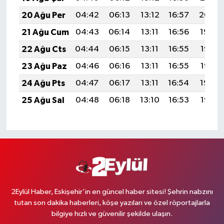
20 Ağu Per
04:42
06:13
13:12
16:57
20:00
21 Ağu Cum
04:43
06:14
13:11
16:56
19:59
22 Ağu Cts
04:44
06:15
13:11
16:55
19:57
23 Ağu Paz
04:46
06:16
13:11
16:55
19:56
24 Ağu Pts
04:47
06:17
13:11
16:54
19:54
25 Ağu Sal
04:48
06:18
13:10
16:53
19:53
2Eylül Haber, Eskişehir’in en güncel haber sitesi! Şehrin nabzını
tutan son dakika haberleri, köşe yazıları ve özel röportajlarla
bilgiye hızlı ve güvenilir şekilde ulaşın.