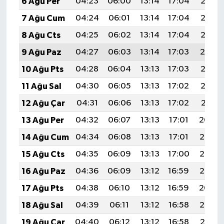
6 Ağu Per
04:23
06:00
13:14
17:04
20:18
7 Ağu Cum
04:24
06:01
13:14
17:04
20:17
8 Ağu Cts
04:25
06:02
13:14
17:04
20:15
9 Ağu Paz
04:27
06:03
13:14
17:03
20:14
10 Ağu Pts
04:28
06:04
13:13
17:03
20:13
11 Ağu Sal
04:30
06:05
13:13
17:02
20:12
12 Ağu Çar
04:31
06:06
13:13
17:02
20:11
13 Ağu Per
04:32
06:07
13:13
17:01
20:09
14 Ağu Cum
04:34
06:08
13:13
17:01
20:08
15 Ağu Cts
04:35
06:09
13:13
17:00
20:07
16 Ağu Paz
04:36
06:09
13:12
16:59
20:05
17 Ağu Pts
04:38
06:10
13:12
16:59
20:04
18 Ağu Sal
04:39
06:11
13:12
16:58
20:03
19 Ağu Çar
04:40
06:12
13:12
16:58
20:01