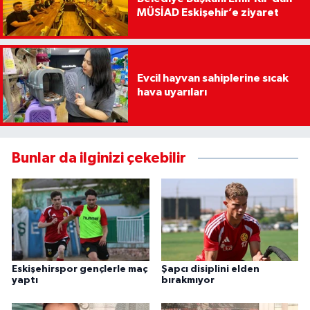
MÜSİAD Eskişehir’e ziyaret
Evcil hayvan sahiplerine sıcak
hava uyarıları
Bunlar da ilginizi çekebilir
Eskişehirspor gençlerle maç
Şapcı disiplini elden
yaptı
bırakmıyor