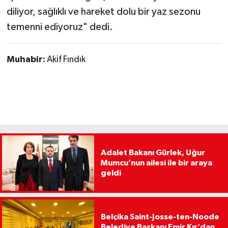
diliyor, sağlıklı ve hareket dolu bir yaz sezonu
temenni ediyoruz" dedi.
Muhabir:
Akif Fındık
Adalet Bakanı Gürlek, Uğur
Mumcu’nun ailesi ile bir araya
geldi
Belçika Saint-Josse-ten-Noode
Belediye Başkanı Emir Kır’dan