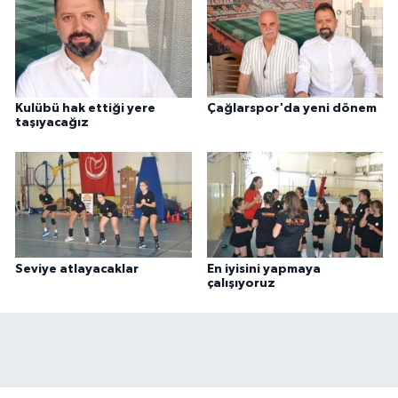
Kulübü hak ettiği yere
Çağlarspor'da yeni dönem
taşıyacağız
Seviye atlayacaklar
En iyisini yapmaya
çalışıyoruz