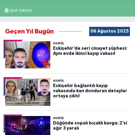
Aylık Vakitler
Geçen Yıl Bugün
06 Ağustos 2025
ASAYİŞ
Eskişehir’de seri cinayet şüphesi:
Aynı evde ikinci kayıp vakası!
ASAYİŞ
Eskişehir bağlantılı kayıp
vakasında kan donduran detaylar
ortaya çıktı!
ASAYİŞ
Düğünde sopalı bıçaklı kavga: 2’si
ağır 3 yaralı