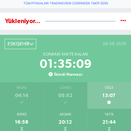
TÜM PIYASALARI TRADINGVIEW ÜZERINDEN TAKIP EDIN
Yükleniyor...
ESKİŞEHİR
06.08.2026
SONRAKI VAKTE KALAN
01:35:08
İkindi Namazı
İMSAK
GÜNEŞ
ÖĞLE
04:14
05:52
13:07
İKINDI
AKŞAM
YATSI
16:58
20:12
21:44