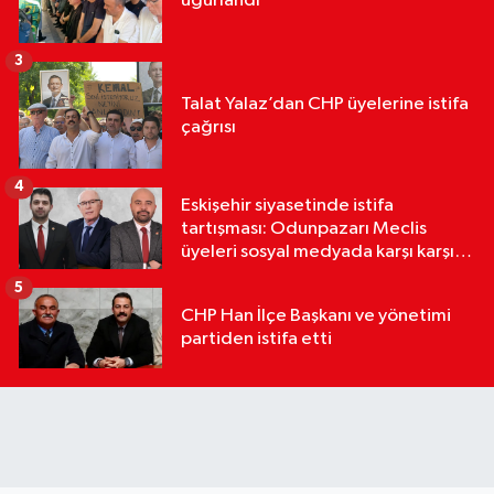
uğurlandı
3
Talat Yalaz’dan CHP üyelerine istifa
çağrısı
4
Eskişehir siyasetinde istifa
tartışması: Odunpazarı Meclis
üyeleri sosyal medyada karşı karşıya
geldi
5
CHP Han İlçe Başkanı ve yönetimi
partiden istifa etti