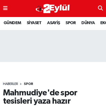
ASAYİŞ
Nöbetçi Eczaneler
GÜNDEM
SİYASET
ASAYİŞ
SPOR
DÜNYA
EK
DÜNYA
Hava Durumu
EKONOMİ
Eskişehir Namaz Vakitleri
GÜNDEM
Trafik Durumu
RESMİ İLAN
Puan Durumu ve Fikstür
SİYASET
Tüm Manşetler
HABERLER
SPOR
SPOR
Son Dakika Haberleri
Mahmudiye'de spor
tesisleri yaza hazır
YAŞAM
Haber Arşivi