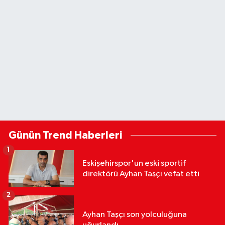
Günün Trend Haberleri
1
Eskişehirspor'un eski sportif
direktörü Ayhan Taşçı vefat etti
2
Ayhan Taşçı son yolculuğuna