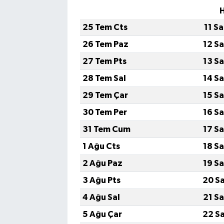
25 Tem Cts
11 S
26 Tem Paz
12 S
27 Tem Pts
13 S
28 Tem Sal
14 S
29 Tem Çar
15 S
30 Tem Per
16 S
31 Tem Cum
17 S
1 Ağu Cts
18 S
2 Ağu Paz
19 S
3 Ağu Pts
20 S
4 Ağu Sal
21 S
5 Ağu Çar
22 S