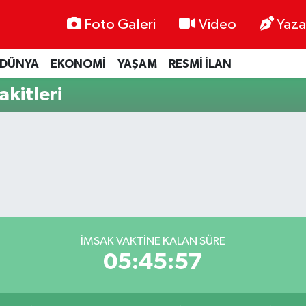
Foto Galeri
Video
Yaza
DÜNYA
EKONOMİ
YAŞAM
RESMİ İLAN
kitleri
İMSAK VAKTINE KALAN SÜRE
05:45:56