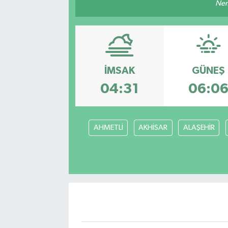
Nem
İMSAK
GÜNEŞ
04:31
06:0
AHMETLİ
AKHİSAR
ALAŞEHİR