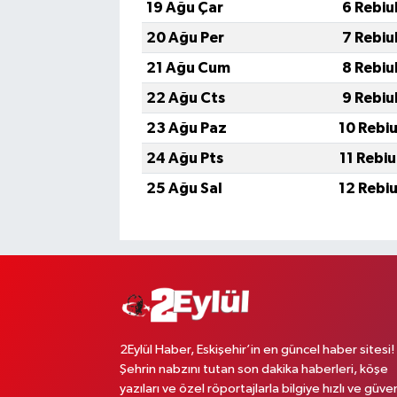
19 Ağu Çar
6 Rebiu
20 Ağu Per
7 Rebiu
21 Ağu Cum
8 Rebiu
22 Ağu Cts
9 Rebiu
23 Ağu Paz
10 Rebi
24 Ağu Pts
11 Rebi
25 Ağu Sal
12 Rebi
2Eylül Haber, Eskişehir’in en güncel haber sitesi!
Şehrin nabzını tutan son dakika haberleri, köşe
yazıları ve özel röportajlarla bilgiye hızlı ve güven