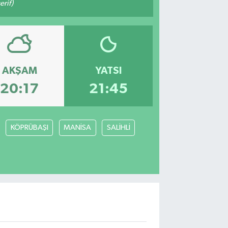
rif)
AKŞAM
YATSI
20:17
21:45
KÖPRÜBAŞI
MANİSA
SALİHLİ