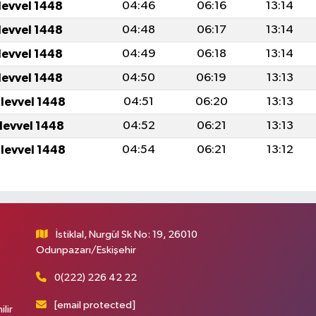
levvel 1448
04:46
06:16
13:14
levvel 1448
04:48
06:17
13:14
levvel 1448
04:49
06:18
13:14
levvel 1448
04:50
06:19
13:13
ulevvel 1448
04:51
06:20
13:13
ulevvel 1448
04:52
06:21
13:13
ulevvel 1448
04:54
06:21
13:12
İstiklal, Nurgül Sk No: 19, 26010
Odunpazarı/Eskişehir
0(222) 226 42 22
[email protected]
ilir