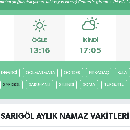
mâm (koğuculuk yapan, laf taşıyan kimse) Cennet'e giremez. (Hadis-i şe
ÖĞLE
İKINDI
6
13:16
17:05
DEMİRCİ
GÖLMARMARA
GÖRDES
KIRKAĞAÇ
KULA
SARIGÖL
SARUHANLI
SELENDİ
SOMA
TURGUTLU
SARIGÖL AYLIK NAMAZ VAKITLERI