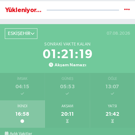
Yükleniyor...
ESKİŞEHİR
07.08.2026
SONRAKI VAKTE KALAN
01:21:18
Akşam Namazı
İMSAK
GÜNEŞ
ÖĞLE
04:15
05:53
13:07
İKINDI
AKŞAM
YATSI
16:58
20:11
21:42
Aylık Vakitler