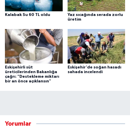
Kalabak Su 60 TL oldu
Yaz sıcağında serada zorlu
üretim
Eskişehirli süt
Eskişehir'de soğan hasadı
üreticilerinden Bakanlığa
sahada incelendi
çağrı: "Destekleme miktarı
bir an önce açıklansın"
Yorumlar