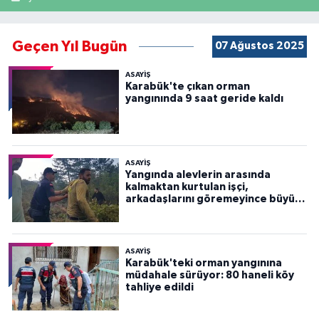
Geçen Yıl Bugün
07 Ağustos 2025
ASAYİŞ
Karabük'te çıkan orman
yangınında 9 saat geride kaldı
ASAYİŞ
Yangında alevlerin arasında
kalmaktan kurtulan işçi,
arkadaşlarını göremeyince büyük
panik yaşadı
ASAYİŞ
Karabük'teki orman yangınına
müdahale sürüyor: 80 haneli köy
tahliye edildi