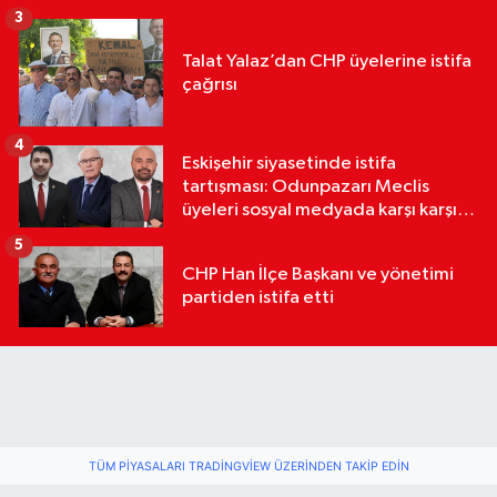
3
Talat Yalaz’dan CHP üyelerine istifa
çağrısı
4
Eskişehir siyasetinde istifa
tartışması: Odunpazarı Meclis
üyeleri sosyal medyada karşı karşıya
geldi
5
CHP Han İlçe Başkanı ve yönetimi
partiden istifa etti
TÜM PIYASALARI TRADINGVIEW ÜZERINDEN TAKIP EDIN