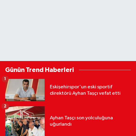
Günün Trend Haberleri
1
Eskişehirspor'un eski sportif
direktörü Ayhan Taşçı vefat etti
2
Ayhan Taşçı son yolculuğuna
uğurlandı