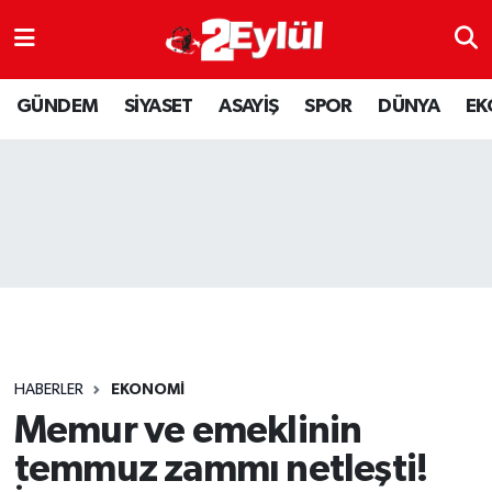
ASAYİŞ
Nöbetçi Eczaneler
GÜNDEM
SİYASET
ASAYİŞ
SPOR
DÜNYA
EK
DÜNYA
Hava Durumu
EKONOMİ
Eskişehir Namaz Vakitleri
GÜNDEM
Trafik Durumu
RESMİ İLAN
Puan Durumu ve Fikstür
SİYASET
Tüm Manşetler
HABERLER
EKONOMİ
SPOR
Son Dakika Haberleri
Memur ve emeklinin
temmuz zammı netleşti!
YAŞAM
Haber Arşivi