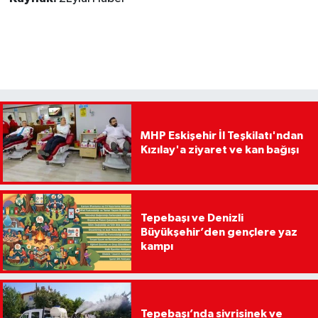
MHP Eskişehir İl Teşkilatı'ndan
Kızılay'a ziyaret ve kan bağışı
Tepebaşı ve Denizli
Büyükşehir’den gençlere yaz
kampı
Tepebaşı’nda sivrisinek ve