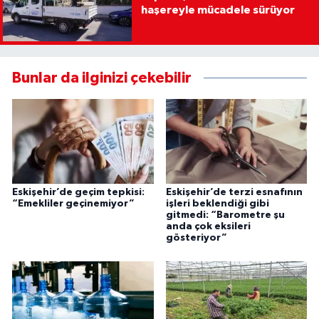
haşereyle mücadele sürüyor
Bunlar da ilginizi çekebilir
Eskişehir’de geçim tepkisi:
Eskişehir’de terzi esnafının
“Emekliler geçinemiyor”
işleri beklendiği gibi
gitmedi: “Barometre şu
anda çok eksileri
gösteriyor”