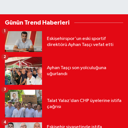
Günün Trend Haberleri
1
Eskişehirspor'un eski sportif
direktörü Ayhan Taşçı vefat etti
2
Ayhan Taşçı son yolculuğuna
uğurlandı
3
Talat Yalaz’dan CHP üyelerine istifa
çağrısı
4
Eskişehir siyasetinde istifa