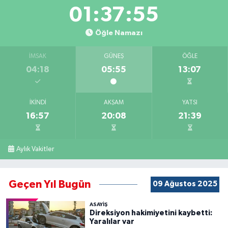
01:37:54
Öğle Namazı
İMSAK
GÜNEŞ
ÖĞLE
04:18
05:55
13:07
İKINDI
AKŞAM
YATSI
16:57
20:08
21:39
Aylık Vakitler
Geçen Yıl Bugün
09 Ağustos 2025
ASAYİŞ
Direksiyon hakimiyetini kaybetti:
Yaralılar var