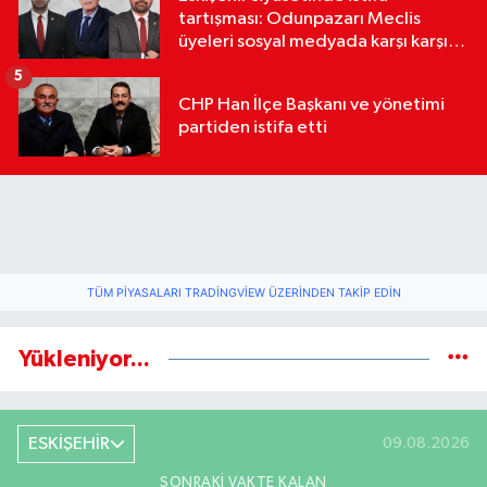
tartışması: Odunpazarı Meclis
üyeleri sosyal medyada karşı karşıya
geldi
5
CHP Han İlçe Başkanı ve yönetimi
partiden istifa etti
TÜM PIYASALARI TRADINGVIEW ÜZERINDEN TAKIP EDIN
Yükleniyor...
ESKİŞEHİR
09.08.2026
SONRAKI VAKTE KALAN