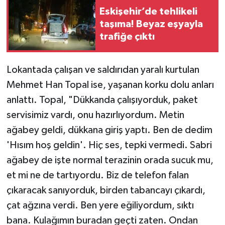
Eskişehir’de tehlikeli
taşıma! Beyaz eşyayla
trafiğe çıktı
Lokantada çalışan ve saldırıdan yaralı kurtulan
Mehmet Han Topal ise, yaşanan korku dolu anları
anlattı. Topal, "Dükkanda çalışıyorduk, paket
servisimiz vardı, onu hazırlıyordum. Metin
ağabey geldi, dükkana giriş yaptı. Ben de dedim
'Hısım hoş geldin'. Hiç ses, tepki vermedi. Sabri
ağabey de işte normal terazinin orada sucuk mu,
et mi ne de tartıyordu. Biz de telefon falan
çıkaracak sanıyorduk, birden tabancayı çıkardı,
çat ağzına verdi. Ben yere eğiliyordum, sıktı
bana. Kulağımın buradan geçti zaten. Ondan