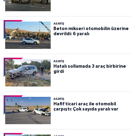
ASAYİŞ
Beton mikseri otomobilin üzerine
devrildi: 6 yaralı
ASAYİŞ
Hatalı sollamada 3 araç birbirine
girdi
ASAYİŞ
Hafif ticari araç ile otomobil
çarpıştı: Çok sayıda yaralı var