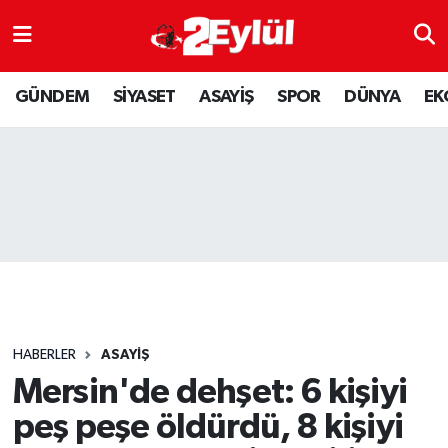
ASAYİŞ
Nöbetçi Eczaneler
GÜNDEM
SİYASET
ASAYİŞ
SPOR
DÜNYA
EK
DÜNYA
Hava Durumu
EKONOMİ
Eskişehir Namaz Vakitleri
GÜNDEM
Trafik Durumu
RESMİ İLAN
Puan Durumu ve Fikstür
SİYASET
Tüm Manşetler
HABERLER
ASAYİŞ
SPOR
Son Dakika Haberleri
Mersin'de dehşet: 6 kişiyi
peş peşe öldürdü, 8 kişiyi
YAŞAM
Haber Arşivi