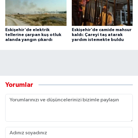
Eskişehir'de elektrik
Eskişehir’de camide mahsur
tellerine çarpan kuş otluk
kaldı: Çareyi taş atarak
alanda yangın çıkardı
yardım istemekte buldu
Yorumlar