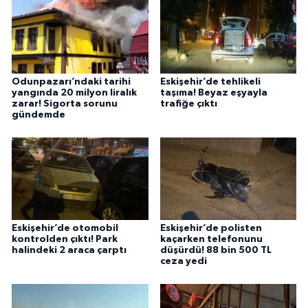
Odunpazarı’ndaki tarihi
Eskişehir’de tehlikeli
yangında 20 milyon liralık
taşıma! Beyaz eşyayla
zarar! Sigorta sorunu
trafiğe çıktı
gündemde
Eskişehir’de otomobil
Eskişehir’de polisten
kontrolden çıktı! Park
kaçarken telefonunu
halindeki 2 araca çarptı
düşürdü! 88 bin 500 TL
ceza yedi