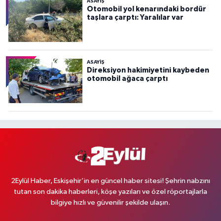
ASAYİŞ
Otomobil yol kenarındaki bordür
taşlara çarptı: Yaralılar var
ASAYİŞ
Direksiyon hakimiyetini kaybeden
otomobil ağaca çarptı
2Eylül Haber, Eskişehir’in en güncel haber sitesi! Şehrin nabzını
tutan son dakika haberleri, köşe yazıları ve özel röportajlarla
bilgiye hızlı ve güvenilir şekilde ulaşın.