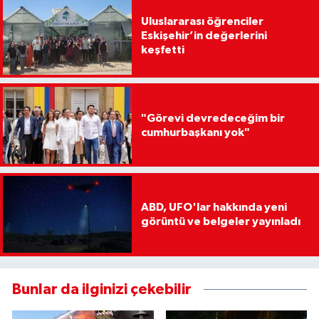
Uluslararası öğrenciler
Eskişehir’in değerlerini
keşfetti
"Görevi devredeceğim bir
cumhurbaşkanı yok"
ABD, UFO'lar hakkında yeni
görüntü ve belgeler yayınladı
Bunlar da ilginizi çekebilir