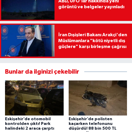
ABD, UFO'lar hakkında yeni
görüntü ve belgeler yayınladı
İran Dışişleri Bakanı Arakçi'den
Müslümanlara "kötü niyetli dış
güçlere" karşı birleşme çağrısı
Bunlar da ilginizi çekebilir
Eskişehir’de otomobil
Eskişehir’de polisten
kontrolden çıktı! Park
kaçarken telefonunu
halindeki 2 araca çarptı
düşürdü! 88 bin 500 TL