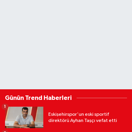
Günün Trend Haberleri
1
Eskişehirspor'un eski sportif
direktörü Ayhan Taşçı vefat etti