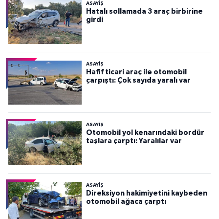
ASAYİŞ
Hatalı sollamada 3 araç birbirine
girdi
ASAYİŞ
Hafif ticari araç ile otomobil
çarpıştı: Çok sayıda yaralı var
ASAYİŞ
Otomobil yol kenarındaki bordür
taşlara çarptı: Yaralılar var
ASAYİŞ
Direksiyon hakimiyetini kaybeden
otomobil ağaca çarptı