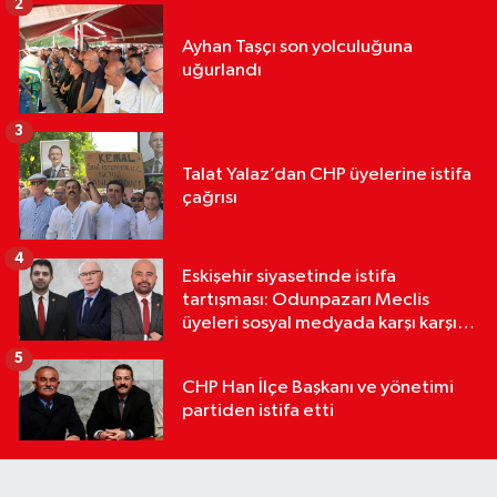
2
Ayhan Taşçı son yolculuğuna
uğurlandı
3
Talat Yalaz’dan CHP üyelerine istifa
çağrısı
4
Eskişehir siyasetinde istifa
tartışması: Odunpazarı Meclis
üyeleri sosyal medyada karşı karşıya
geldi
5
CHP Han İlçe Başkanı ve yönetimi
partiden istifa etti