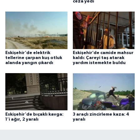
ceza yedi
Eskişehir'de elektrik
Eskişehir’de camide mahsur
tellerine çarpan kuş otluk
kaldı: Çareyi taş atarak
alanda yangın çıkardı
yardım istemekte buldu
Eskişehir'de bıçaklı kavga:
3 araçlı zincirleme kaza: 4
1’i ağır, 2 yaralı
yaralı