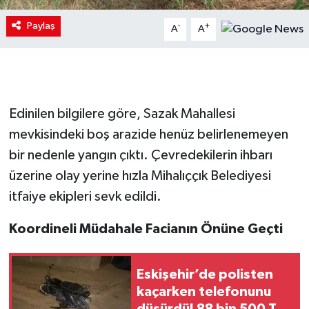
Paylaş
-
+
A
A
Edinilen bilgilere göre, Sazak Mahallesi
mevkisindeki boş arazide henüz belirlenemeyen
bir nedenle yangın çıktı. Çevredekilerin ihbarı
üzerine olay yerine hızla Mihalıççık Belediyesi
itfaiye ekipleri sevk edildi.
Koordineli Müdahale Facianın Önüne Geçti
Eskişehir’de polisten
kaçarken telefonunu
düşürdü! 88 bin 500 TL