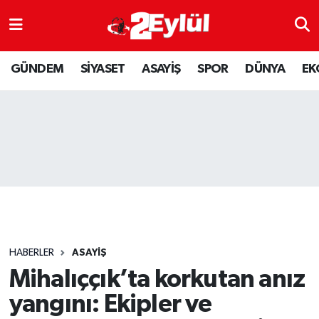
ASAYİŞ
Nöbetçi Eczaneler
GÜNDEM
SİYASET
ASAYİŞ
SPOR
DÜNYA
EK
DÜNYA
Hava Durumu
EKONOMİ
Eskişehir Namaz Vakitleri
GÜNDEM
Trafik Durumu
RESMİ İLAN
Puan Durumu ve Fikstür
SİYASET
Tüm Manşetler
HABERLER
ASAYİŞ
SPOR
Son Dakika Haberleri
Mihalıççık’ta korkutan anız
yangını: Ekipler ve
YAŞAM
Haber Arşivi