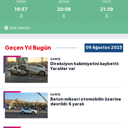
İKINDI
AKŞAM
YATSI
16:57
20:08
21:39
Aylık Vakitler
Geçen Yıl Bugün
09 Ağustos 2025
ASAYİŞ
Direksiyon hakimiyetini kaybetti:
Yaralılar var
ASAYİŞ
Beton mikseri otomobilin üzerine
devrildi: 6 yaralı