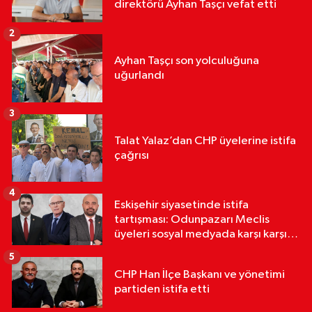
direktörü Ayhan Taşçı vefat etti
2
Ayhan Taşçı son yolculuğuna
uğurlandı
3
Talat Yalaz’dan CHP üyelerine istifa
çağrısı
4
Eskişehir siyasetinde istifa
tartışması: Odunpazarı Meclis
üyeleri sosyal medyada karşı karşıya
geldi
5
CHP Han İlçe Başkanı ve yönetimi
partiden istifa etti