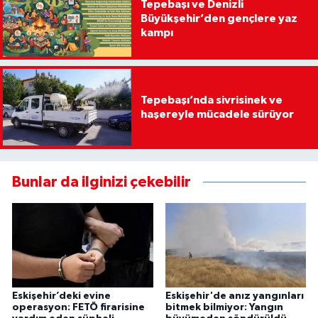
Tepebaşı ve Denizli
Büyükşehir’den gençlere yaz
kampı
Tepebaşı’nda sivrisinek ve
haşereyle mücadele sürüyor
Bunlar da ilginizi çekebilir
Eskişehir’deki evine
Eskişehir'de anız yangınları
operasyon: FETÖ firarisine
bitmek bilmiyor: Yangın