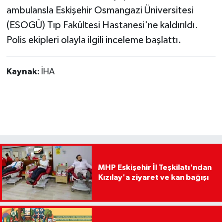
ambulansla Eskişehir Osmangazi Üniversitesi
(ESOGÜ) Tıp Fakültesi Hastanesi'ne kaldırıldı.
Polis ekipleri olayla ilgili inceleme başlattı.
Kaynak:
İHA
MHP Eskişehir İl Teşkilatı'ndan
Kızılay'a ziyaret ve kan bağışı