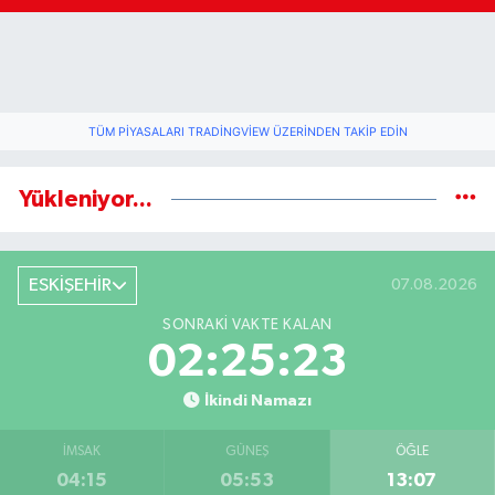
TÜM PIYASALARI TRADINGVIEW ÜZERINDEN TAKIP EDIN
Yükleniyor...
ESKİŞEHİR
07.08.2026
SONRAKI VAKTE KALAN
02:25:23
İkindi Namazı
İMSAK
GÜNEŞ
ÖĞLE
04:15
05:53
13:07