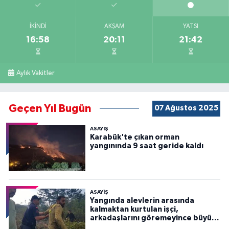
İKINDI
AKŞAM
YATSI
16:58
20:11
21:42
Aylık Vakitler
Geçen Yıl Bugün
07 Ağustos 2025
ASAYİŞ
Karabük'te çıkan orman
yangınında 9 saat geride kaldı
ASAYİŞ
Yangında alevlerin arasında
kalmaktan kurtulan işçi,
arkadaşlarını göremeyince büyük
panik yaşadı