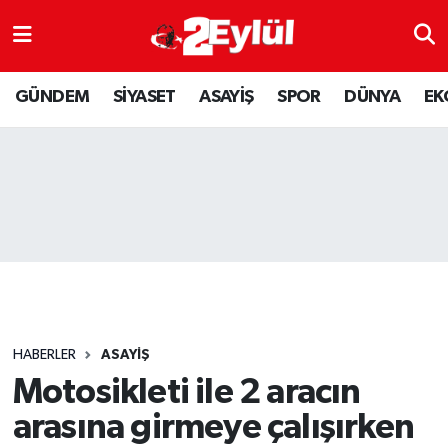
ASAYİŞ
Nöbetçi Eczaneler
GÜNDEM
SİYASET
ASAYİŞ
SPOR
DÜNYA
EK
DÜNYA
Hava Durumu
EKONOMİ
Eskişehir Namaz Vakitleri
GÜNDEM
Trafik Durumu
RESMİ İLAN
Puan Durumu ve Fikstür
SİYASET
Tüm Manşetler
HABERLER
ASAYİŞ
SPOR
Son Dakika Haberleri
Motosikleti ile 2 aracın
arasına girmeye çalışırken
YAŞAM
Haber Arşivi