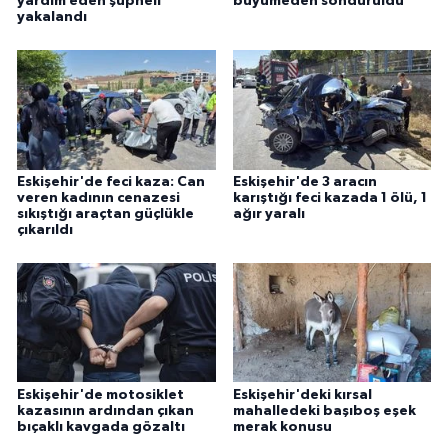
yardım eden şüpheli
büyümeden söndürüldü
yakalandı
Eskişehir'de feci kaza: Can
Eskişehir'de 3 aracın
veren kadının cenazesi
karıştığı feci kazada 1 ölü, 1
sıkıştığı araçtan güçlükle
ağır yaralı
çıkarıldı
Eskişehir'de motosiklet
Eskişehir'deki kırsal
kazasının ardından çıkan
mahalledeki başıboş eşek
bıçaklı kavgada gözaltı
merak konusu