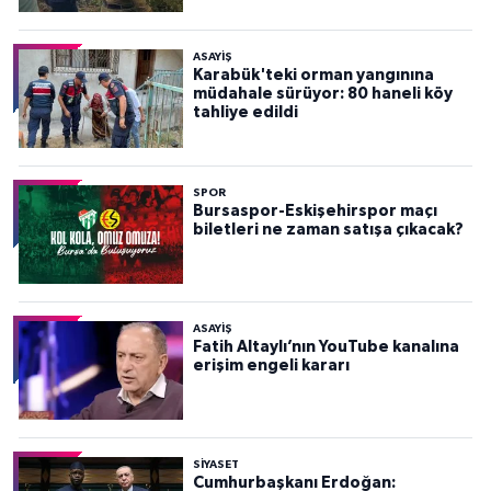
ASAYİŞ
Karabük'teki orman yangınına
müdahale sürüyor: 80 haneli köy
tahliye edildi
SPOR
Bursaspor-Eskişehirspor maçı
biletleri ne zaman satışa çıkacak?
ASAYİŞ
Fatih Altaylı’nın YouTube kanalına
erişim engeli kararı
SİYASET
Cumhurbaşkanı Erdoğan: