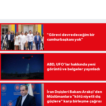
"Görevi devredeceğim bir
cumhurbaşkanı yok"
ABD, UFO'lar hakkında yeni
görüntü ve belgeler yayınladı
İran Dışişleri Bakanı Arakçi'den
Müslümanlara "kötü niyetli dış
güçlere" karşı birleşme çağrısı