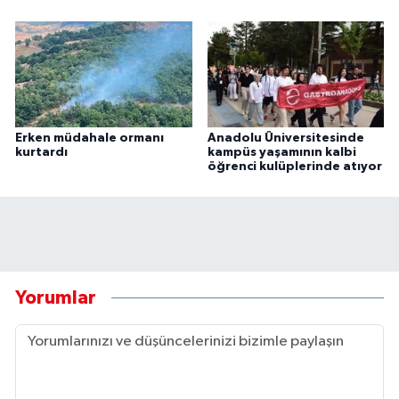
Erken müdahale ormanı
Anadolu Üniversitesinde
kurtardı
kampüs yaşamının kalbi
öğrenci kulüplerinde atıyor
Yorumlar