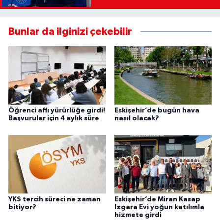
Bunlar da ilginizi çekebilir
Öğrenci affı yürürlüğe girdi!
Eskişehir’de bugün hava
Başvurular için 4 aylık süre
nasıl olacak?
YKS tercih süreci ne zaman
Eskişehir’de Miran Kasap
bitiyor?
Izgara Evi yoğun katılımla
hizmete girdi