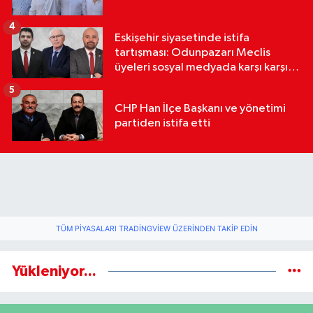
4
Eskişehir siyasetinde istifa
tartışması: Odunpazarı Meclis
üyeleri sosyal medyada karşı karşıya
geldi
5
CHP Han İlçe Başkanı ve yönetimi
partiden istifa etti
TÜM PIYASALARI TRADINGVIEW ÜZERINDEN TAKIP EDIN
Yükleniyor...