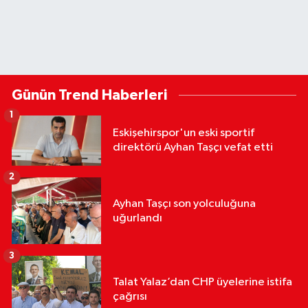
Günün Trend Haberleri
1
Eskişehirspor'un eski sportif
direktörü Ayhan Taşçı vefat etti
2
Ayhan Taşçı son yolculuğuna
uğurlandı
3
Talat Yalaz’dan CHP üyelerine istifa
çağrısı