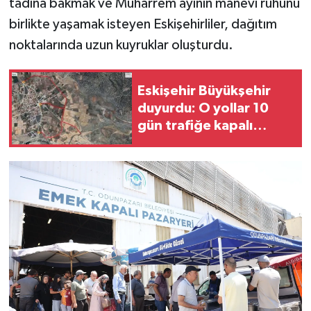
tadına bakmak ve Muharrem ayının manevi ruhunu
birlikte yaşamak isteyen Eskişehirliler, dağıtım
noktalarında uzun kuyruklar oluşturdu.
Eskişehir Büyükşehir
duyurdu: O yollar 10
gün trafiğe kapalı
olacak