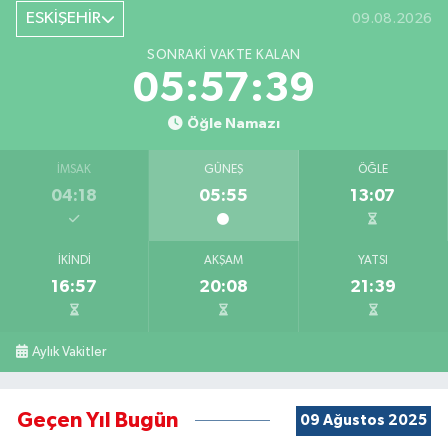
ESKİŞEHİR
09.08.2026
SONRAKI VAKTE KALAN
05:57:38
Öğle Namazı
İMSAK
GÜNEŞ
ÖĞLE
04:18
05:55
13:07
İKINDI
AKŞAM
YATSI
16:57
20:08
21:39
Aylık Vakitler
Geçen Yıl Bugün
09 Ağustos 2025