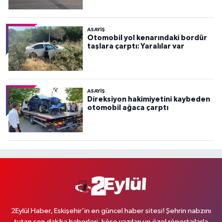
ASAYİŞ
Otomobil yol kenarındaki bordür
taşlara çarptı: Yaralılar var
ASAYİŞ
Direksiyon hakimiyetini kaybeden
otomobil ağaca çarptı
2Eylül Haber, Eskişehir’in en güncel haber sitesi! Şehrin nabzını
tutan son dakika haberleri, köşe yazıları ve özel röportajlarla