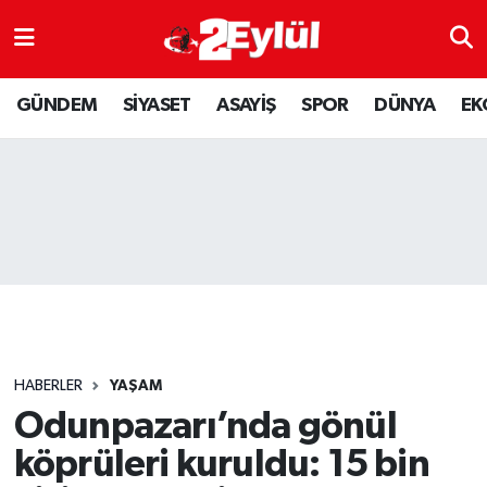
ASAYİŞ
Nöbetçi Eczaneler
GÜNDEM
SİYASET
ASAYİŞ
SPOR
DÜNYA
EK
DÜNYA
Hava Durumu
EKONOMİ
Eskişehir Namaz Vakitleri
GÜNDEM
Trafik Durumu
RESMİ İLAN
Puan Durumu ve Fikstür
SİYASET
Tüm Manşetler
HABERLER
YAŞAM
SPOR
Son Dakika Haberleri
Odunpazarı’nda gönül
köprüleri kuruldu: 15 bin
YAŞAM
Haber Arşivi