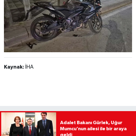
Kaynak:
İHA
Adalet Bakanı Gürlek, Uğur
Mumcu’nun ailesi ile bir araya
geldi