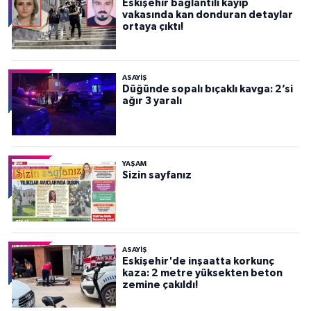
Eskişehir bağlantılı kayıp
vakasında kan donduran detaylar
ortaya çıktı!
ASAYİŞ
Düğünde sopalı bıçaklı kavga: 2’si
ağır 3 yaralı
YAŞAM
Sizin sayfanız
ASAYİŞ
Eskişehir'de inşaatta korkunç
kaza: 2 metre yüksekten beton
zemine çakıldı!