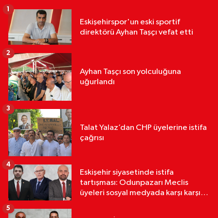
1
Eskişehirspor'un eski sportif
direktörü Ayhan Taşçı vefat etti
2
Ayhan Taşçı son yolculuğuna
uğurlandı
3
Talat Yalaz’dan CHP üyelerine istifa
çağrısı
4
Eskişehir siyasetinde istifa
tartışması: Odunpazarı Meclis
üyeleri sosyal medyada karşı karşıya
geldi
5