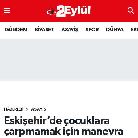
ASAYİŞ
Nöbetçi Eczaneler
GÜNDEM
SİYASET
ASAYİŞ
SPOR
DÜNYA
EK
DÜNYA
Hava Durumu
EKONOMİ
Eskişehir Namaz Vakitleri
GÜNDEM
Trafik Durumu
RESMİ İLAN
Puan Durumu ve Fikstür
SİYASET
Tüm Manşetler
HABERLER
ASAYİŞ
SPOR
Son Dakika Haberleri
Eskişehir’de çocuklara
çarpmamak için manevra
YAŞAM
Haber Arşivi