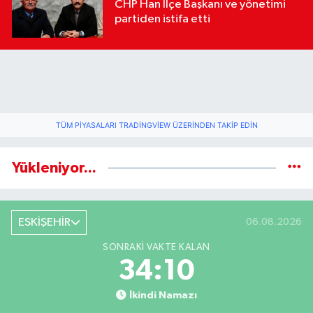
CHP Han İlçe Başkanı ve yönetimi
partiden istifa etti
TÜM PIYASALARI TRADINGVIEW ÜZERINDEN TAKIP EDIN
Yükleniyor...
ESKİŞEHİR
06.08.2026
SONRAKI VAKTE KALAN
34:10
İkindi Namazı