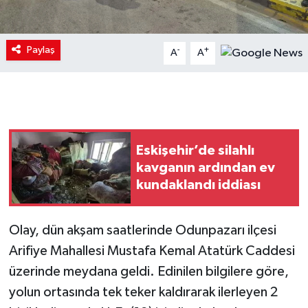
Paylaş
-
+
A
A
Eskişehir’de silahlı
kavganın ardından ev
kundaklandı iddiası
Olay, dün akşam saatlerinde Odunpazarı ilçesi
Arifiye Mahallesi Mustafa Kemal Atatürk Caddesi
üzerinde meydana geldi. Edinilen bilgilere göre,
yolun ortasında tek teker kaldırarak ilerleyen 2