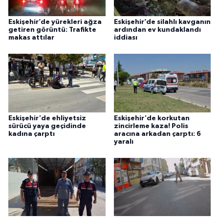
Eskişehir’de yürekleri ağza
Eskişehir’de silahlı kavganın
getiren görüntü: Trafikte
ardından ev kundaklandı
makas attılar
iddiası
Eskişehir'de ehliyetsiz
Eskişehir'de korkutan
sürücü yaya geçidinde
zincirleme kaza! Polis
kadına çarptı
aracına arkadan çarptı: 6
yaralı