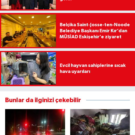
Belçika Saint-Josse-ten-Noode
Belediye Başkanı Emir Kır’dan
MÜSİAD Eskişehir’e ziyaret
Evcil hayvan sahiplerine sıcak
hava uyarıları
Bunlar da ilginizi çekebilir