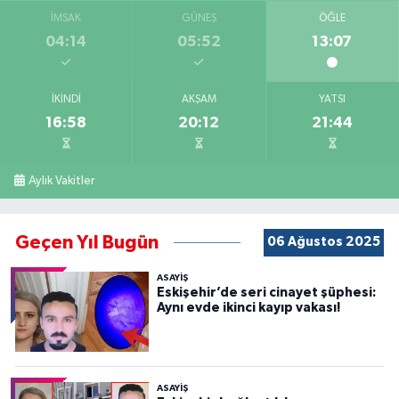
İMSAK
GÜNEŞ
ÖĞLE
04:14
05:52
13:07
İKINDI
AKŞAM
YATSI
16:58
20:12
21:44
Aylık Vakitler
Geçen Yıl Bugün
06 Ağustos 2025
ASAYİŞ
Eskişehir’de seri cinayet şüphesi:
Aynı evde ikinci kayıp vakası!
ASAYİŞ