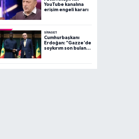
YouTube kanalına
erişim engeli kararı
SİYASET
Cumhurbaşkanı
Erdoğan: "Gazze'de
soykırım son bulana
dek, mücadelemiz
sürecek"