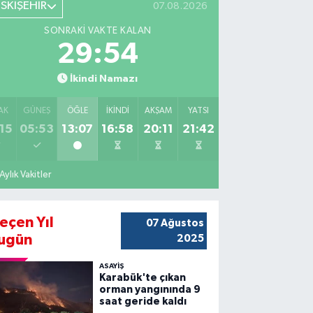
ESKİŞEHİR
07.08.2026
SONRAKI VAKTE KALAN
29:53
İkindi Namazı
AK
GÜNEŞ
ÖĞLE
İKINDI
AKŞAM
YATSI
15
05:53
13:07
16:58
20:11
21:42
Aylık Vakitler
eçen Yıl
07 Ağustos
ugün
2025
ASAYİŞ
Karabük'te çıkan
orman yangınında 9
saat geride kaldı