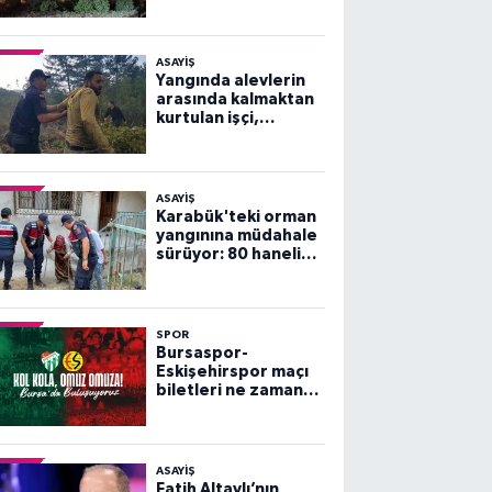
ASAYİŞ
Yangında alevlerin
arasında kalmaktan
kurtulan işçi,
arkadaşlarını
göremeyince büyük
panik yaşadı
ASAYİŞ
Karabük'teki orman
yangınına müdahale
sürüyor: 80 haneli
köy tahliye edildi
SPOR
Bursaspor-
Eskişehirspor maçı
biletleri ne zaman
satışa çıkacak?
ASAYİŞ
Fatih Altaylı’nın