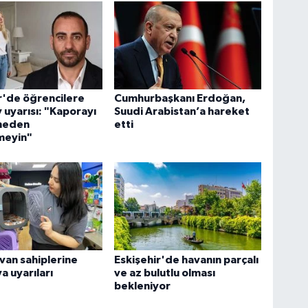
r'de öğrencilere
Cumhurbaşkanı Erdoğan,
v uyarısı: "Kaporayı
Suudi Arabistan’a hareket
meden
etti
meyin"
yvan sahiplerine
Eskişehir'de havanın parçalı
a uyarıları
ve az bulutlu olması
bekleniyor