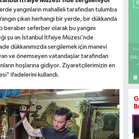
stanbul İtfaiye Müzesi'nde sergileniyor"
erde yangınların mahalleli tarafından tulumba
Yangın çıkan herhangi bir yerde, bir dükkanda
hep beraber seferber olarak bu yangını
ği şu an İstanbul İtfaiye Müzesi'nde
ade dükkanımızda sergilemek için manevi
İMS
layan ve önemseyen vatandaşlar tarafından
04:
arın hoşlarına gidiyor. Ziyaretçilerimizin en
si" ifadelerini kullandı.
G
B