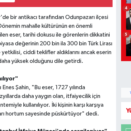
4
hir'de bir antikacı tarafından Odunpazarı ilçesi
 Dönemin mahalle kültürünün en önemli
len eser, tarihi dokusu ile görenlerin dikkatini
5
iyasa değerinin 200 bin ila 300 bin Türk Lirası
tkilisi, ciddi teklifler aldıklarını ancak eserin
 daha yüksek olduğunu dile getirdi.
ılıyor"
ı Enes Şahin, "Bu eser, 1727 yılında
yıllarda daha yaygın olan, itfaiyecilik için
iyle kullanılıyor. İki kişinin karşı karşıya
Y
şarı hortum sayesinde püskürtüyor" dedi.