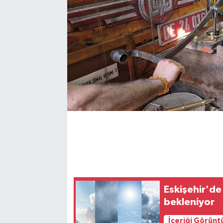
Eskişehir'de
bekleniyor
İçeriği Görünt