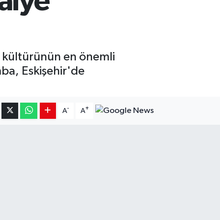
faiye
le kültürünün en önemli
ba, Eskişehir'de
-
+
A
A