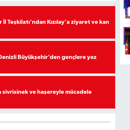
 İl Teşkilatı'ndan Kızılay'a ziyaret ve kan
Denizli Büyükşehir’den gençlere yaz
 sivrisinek ve haşereyle mücadele