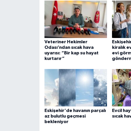
Veteriner Hekimler
Eskişehi
Odası’ndan sıcak hava
kiralık e
uyarısı: “Bir kap su hayat
evi gör
kurtarır”
gönder
Eskişehir'de havanın parçalı
Evcil ha
az bulutlu geçmesi
sıcak hav
bekleniyor