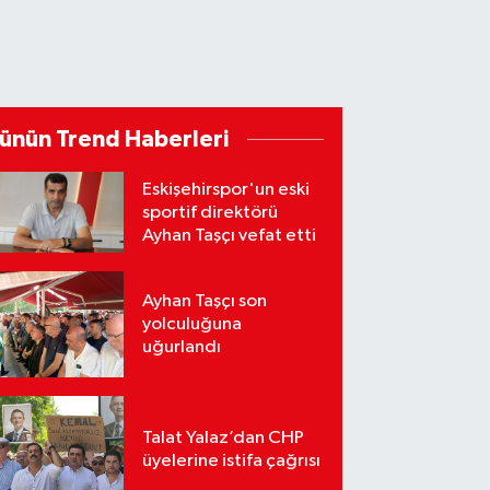
ünün Trend Haberleri
Eskişehirspor'un eski
sportif direktörü
Ayhan Taşçı vefat etti
Ayhan Taşçı son
yolculuğuna
uğurlandı
Talat Yalaz’dan CHP
üyelerine istifa çağrısı