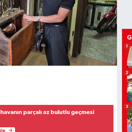
G
1
2
3
 havanın parçalı az bulutlu geçmesi
üle