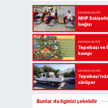
EDITÖRÜN SEÇTIĞI
MHP Eskişehir
bağışı
EDITÖRÜN SEÇTIĞI
Tepebaşı ve 
kampı
EDITÖRÜN SEÇTIĞI
Tepebaşı’nda
sürüyor
Bunlar da ilginizi çekebilir