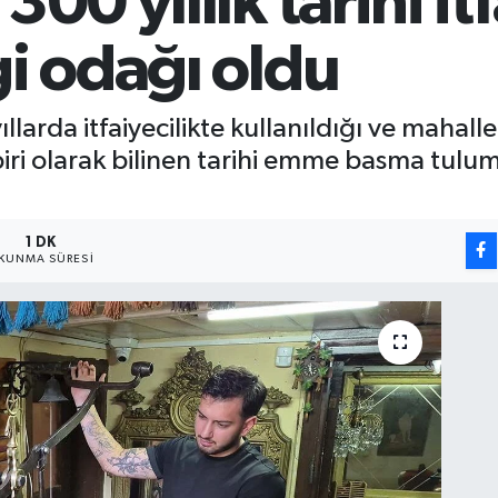
300 yıllık tarihi it
gi odağı oldu
larda itfaiyecilikte kullanıldığı ve mahal
ri olarak bilinen tarihi emme basma tulum
1 DK
KUNMA SÜRESI