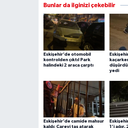
Bunlar da ilginizi çekebilir
Eskişehir’de otomobil
Eskişehi
kontrolden çıktı! Park
kaçarke
halindeki 2 araca çarptı
düşürdü!
yedi
Eskişehir’de camide mahsur
Eskişehi
kaldı: Çareyi taş atarak
1’i ağır, 