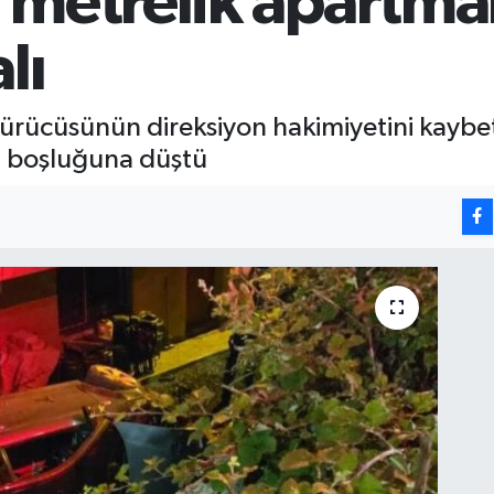
 metrelik apartm
lı
sürücüsünün direksiyon hakimiyetini kaybet
n boşluğuna düştü