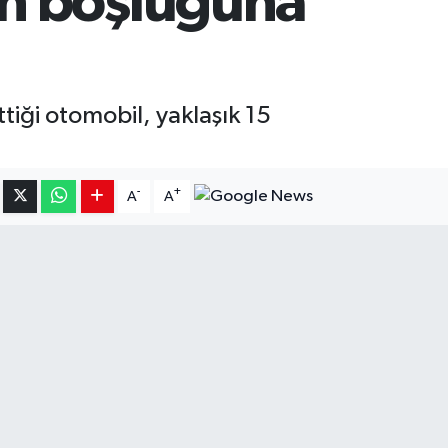
an boşluğuna
tiği otomobil, yaklaşık 15
-
+
A
A