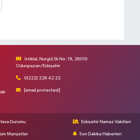
İstiklal, Nurgül Sk No: 19, 26010
Odunpazarı/Eskişehir
0(222) 226 42 22
[email protected]
ilir
Hava Durumu
Eskişehir Namaz Vakitleri
üm Manşetler
Son Dakika Haberleri