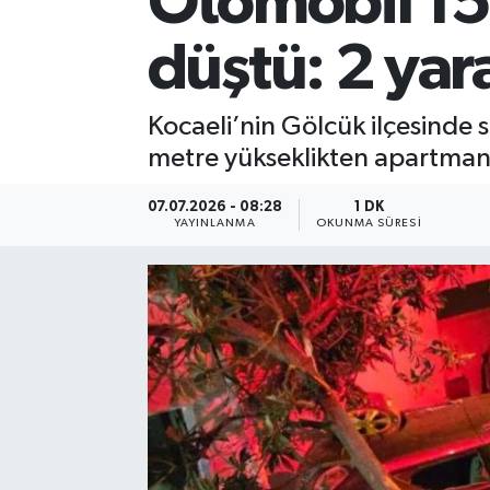
Otomobil 15
düştü: 2 yara
Kocaeli’nin Gölcük ilçesinde 
metre yükseklikten apartma
07.07.2026 - 08:28
1 DK
YAYINLANMA
OKUNMA SÜRESI