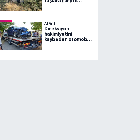
taşlara çarptı:
Yaralılar var
ASAYİŞ
Direksiyon
hakimiyetini
kaybeden otomobil
ağaca çarptı