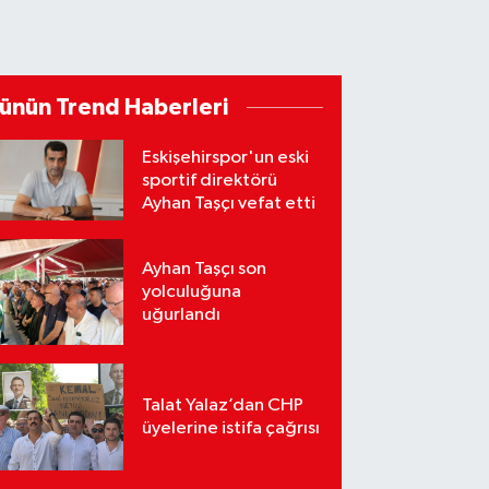
ünün Trend Haberleri
Eskişehirspor'un eski
sportif direktörü
Ayhan Taşçı vefat etti
Ayhan Taşçı son
yolculuğuna
uğurlandı
Talat Yalaz’dan CHP
üyelerine istifa çağrısı