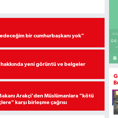
İMS
edeceğim bir cumhurbaşkanı yok"
04:
 hakkında yeni görüntü ve belgeler
G
B
i Bakanı Arakçi'den Müslümanlara "kötü
çlere" karşı birleşme çağrısı