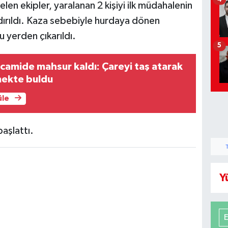
elen ekipler, yaralanan 2 kişiyi ilk müdahalenin
ırıldı. Kaza sebebiyle hurdaya dönen
 yerden çıkarıldı.
5
 camide mahsur kaldı: Çareyi taş atarak
mekte buldu
üle
başlattı.
Y