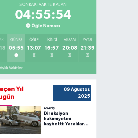
SONRAKI VAKTE KALAN
04:55:52
Öğle Namazı
AK
GÜNEŞ
ÖĞLE
İKINDI
AKŞAM
YATSI
18
05:55
13:07
16:57
20:08
21:39
Aylık Vakitler
eçen Yıl
09 Ağustos
ugün
2025
ASAYİŞ
Direksiyon
hakimiyetini
kaybetti: Yaralılar
var