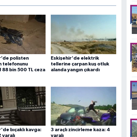
r’de polisten
Eskişehir'de elektrik
n telefonunu
tellerine çarpan kuş otluk
 88 bin 500 TL ceza
alanda yangın çıkardı
r'de bıçaklı kavga:
3 araçlı zincirleme kaza: 4
2 yaralı
yaralı