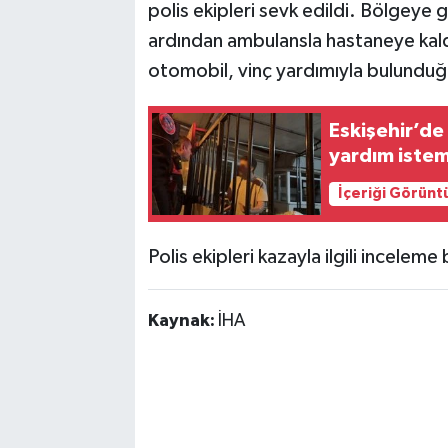
polis ekipleri sevk edildi. Bölgeye g
ardından ambulansla hastaneye kald
otomobil, vinç yardımıyla bulunduğu
Eskişehir’de
yardım iste
İçeriği Görünt
Polis ekipleri kazayla ilgili inceleme 
Kaynak:
İHA