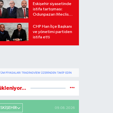
Eskişehir siyasetinde
istifa tartışması:
Odunpazarı Meclis
üyeleri sosyal
medyada karşı karşıya
CHP Han İlçe Başkanı
geldi
ve yönetimi partiden
istifa etti
TÜM PIYASALARI TRADINGVIEW ÜZERINDEN TAKIP EDIN
ükleniyor...
ESKİŞEHİR
09.08.2026