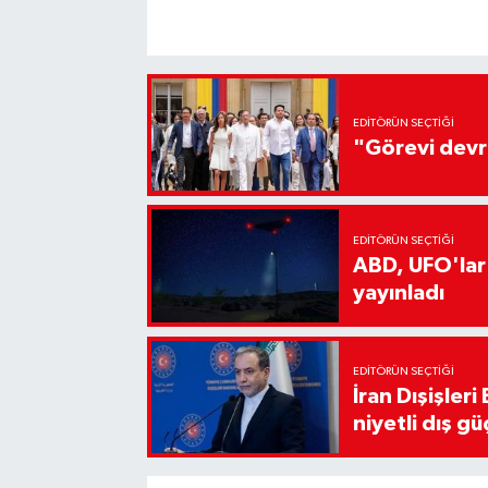
EDITÖRÜN SEÇTIĞI
"Görevi devr
EDITÖRÜN SEÇTIĞI
ABD, UFO'lar
yayınladı
EDITÖRÜN SEÇTIĞI
İran Dışişler
niyetli dış gü