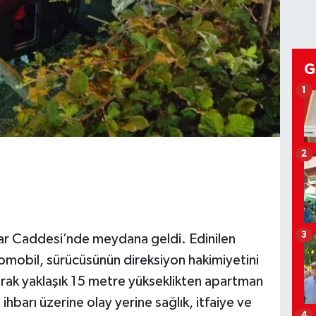
G
1
2
3
lar Caddesi’nde meydana geldi. Edinilen
omobil, sürücüsünün direksiyon hakimiyetini
rak yaklaşık 15 metre yükseklikten apartman
hbarı üzerine olay yerine sağlık, itfaiye ve
4