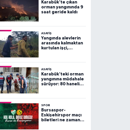
Karabük'te çıkan
orman yangınında 9
saat geride kaldı
ASAYİŞ
Yangında alevlerin
arasında kalmaktan
kurtulan işçi,
arkadaşlarını
göremeyince büyük
panik yaşadı
ASAYİŞ
Karabük'teki orman
yangınına müdahale
sürüyor: 80 haneli
köy tahliye edildi
SPOR
Bursaspor-
Eskişehirspor maçı
biletleri ne zaman
satışa çıkacak?