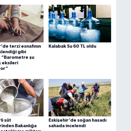
r’de terzi esnafının
Kalabak Su 60 TL oldu
klendiği gibi
: “Barometre şu
 eksileri
yor”
li süt
Eskişehir'de soğan hasadı
erinden Bakanlığa
sahada incelendi