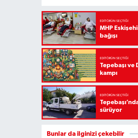
EDITÖRÜN SEÇTIĞI
MHP Eskişehir
bağışı
EDITÖRÜN SEÇTIĞI
Tepebaşı ve 
kampı
EDITÖRÜN SEÇTIĞI
Tepebaşı’nda
sürüyor
Bunlar da ilginizi çekebilir