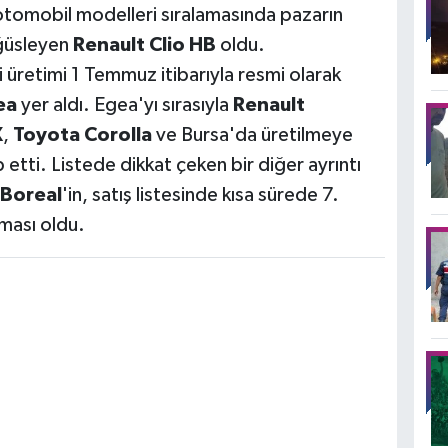
 otomobil modelleri sıralamasında pazarın
öğüsleyen
Renault Clio HB
oldu.
ki üretimi 1 Temmuz itibarıyla resmi olarak
ea
yer aldı. Egea'yı sırasıyla
Renault
X
,
Toyota Corolla
ve Bursa'da üretilmeye
 etti. Listede dikkat çeken bir diğer ayrıntı
Boreal
'in, satış listesinde kısa sürede 7.
pması oldu.