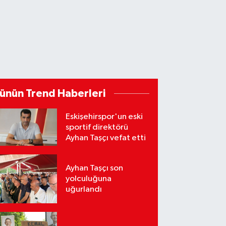
ünün Trend Haberleri
Eskişehirspor'un eski
sportif direktörü
Ayhan Taşçı vefat etti
Ayhan Taşçı son
yolculuğuna
uğurlandı