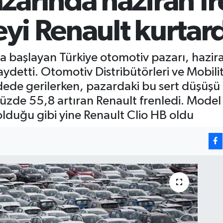
arında haziran fr
eyi Renault kurtar
la başlayan Türkiye otomotiv pazarı, hazir
aydetti. Otomotiv Distribütörleri ve Mobil
ede gerilerken, pazardaki bu sert düşüşü z
 yüzde 55,8 artıran Renault frenledi. Model
lduğu gibi yine Renault Clio HB oldu