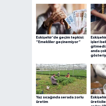
Eskişehir’de geçim tepkisi:
Eskişehi
“Emekliler geçinemiyor”
işleri be
gitmedi
anda çok
gösteri
Yaz sıcağında serada zorlu
Eskişehir
üretim
üreticil