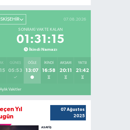
ESKİŞEHİR
07.08.2026
SONRAKI VAKTE KALAN
01:31:14
İkindi Namazı
AK
GÜNEŞ
ÖĞLE
İKINDI
AKŞAM
YATSI
15
05:53
13:07
16:58
20:11
21:42
Aylık Vakitler
eçen Yıl
07 Ağustos
ugün
2025
ASAYİŞ