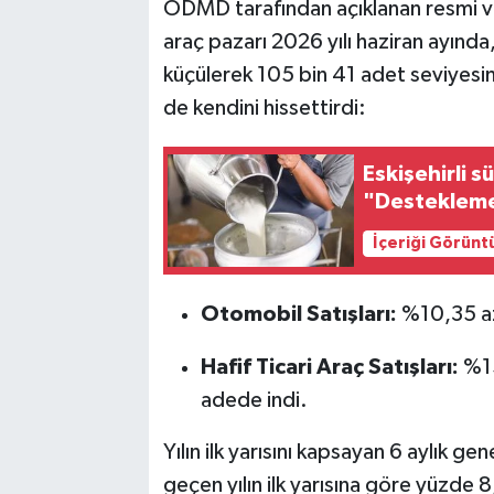
ODMD tarafından açıklanan resmi ver
araç pazarı 2026 yılı haziran ayında
küçülerek 105 bin 41 adet seviyesin
de kendini hissettirdi:
Eskişehirli s
"Destekleme 
İçeriği Görünt
Otomobil Satışları:
%10,35 aza
Hafif Ticari Araç Satışları:
%15
adede indi.
Yılın ilk yarısını kapsayan 6 aylık g
geçen yılın ilk yarısına göre yüzde 