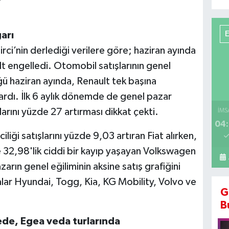
arı
i’nin derlediği verilere göre; haziran ayında
t engelledi. Otomobil satışlarının genel
ü haziran ayında, Renault tek başına
şardı. İlk 6 aylık dönemde de genel pazar
arını yüzde 27 artırması dikkat çekti.
İMS
04:
liği satışlarını yüzde 9,03 artıran Fiat alırken,
e 32,98'lik ciddi bir kayıp yaşayan Volkswagen
zarın genel eğiliminin aksine satış grafiğini
lar Hyundai, Togg, Kia, KG Mobility, Volvo ve
G
B
ede, Egea veda turlarında