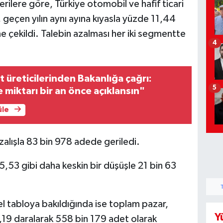
ilere göre, Türkiye otomobil ve hafif ticari
, geçen yılın aynı ayına kıyasla yüzde 11,44
e çekildi. Talebin azalması her iki segmentte
4
üt üreticilerinden Bakanlığa çağrı:
5
miktarı bir an önce açıklansın"
üle
lışla 83 bin 978 adede geriledi.
,53 gibi daha keskin bir düşüşle 21 bin 63
enel tabloya bakıldığında ise toplam pazar,
Y
8,19 daralarak 558 bin 179 adet olarak