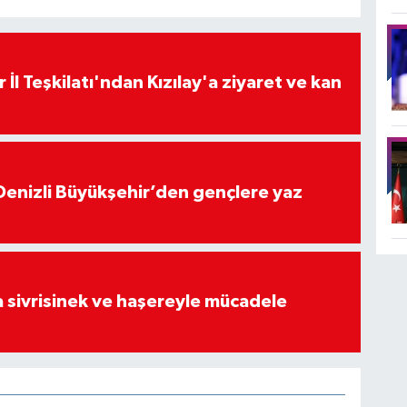
 İl Teşkilatı'ndan Kızılay'a ziyaret ve kan
Denizli Büyükşehir’den gençlere yaz
 sivrisinek ve haşereyle mücadele