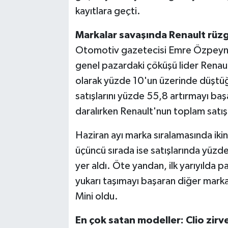
kayıtlara geçti.
Markalar savaşında Renault rüzg
Otomotiv gazetecisi Emre Özpeynirc
genel pazardaki çöküşü lider Renaul
olarak yüzde 10'un üzerinde düştüğ
satışlarını yüzde 55,8 artırmayı ba
daralırken Renault'nun toplam satışl
Haziran ayı marka sıralamasında ikinci
üçüncü sırada ise satışlarında yüzd
yer aldı. Öte yandan, ilk yarıyılda pa
yukarı taşımayı başaran diğer marka
Mini oldu.
En çok satan modeller: Clio zirv