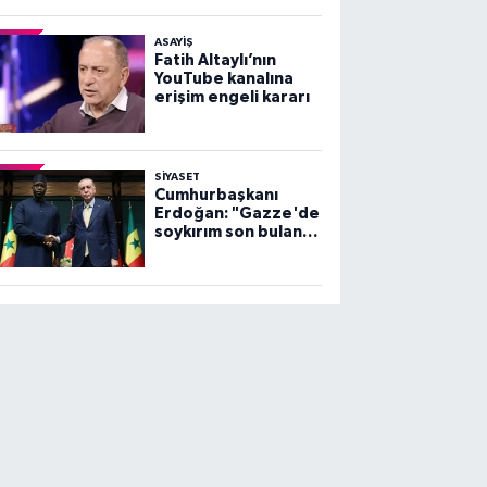
ASAYİŞ
Fatih Altaylı’nın
YouTube kanalına
erişim engeli kararı
SİYASET
Cumhurbaşkanı
Erdoğan: "Gazze'de
soykırım son bulana
dek, mücadelemiz
sürecek"