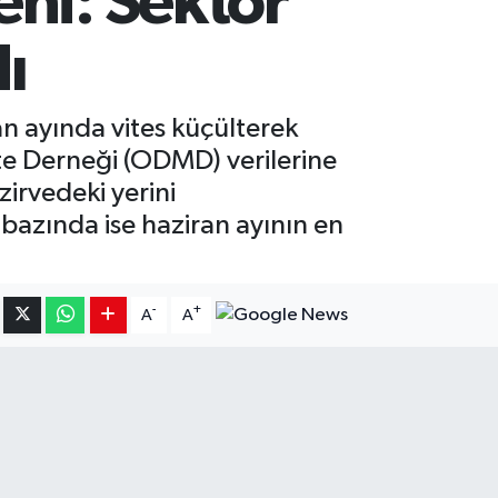
eni: Sektör
dı
an ayında vites küçülterek
ite Derneği (ODMD) verilerine
irvedeki yerini
 bazında ise haziran ayının en
-
+
A
A