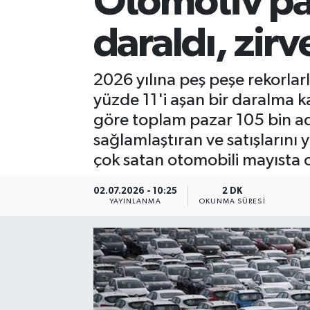
Otomotiv paz
daraldı, zirv
2026 yılına peş peşe rekorlar
yüzde 11'i aşan bir daralma k
göre toplam pazar 105 bin ad
sağlamlaştıran ve satışlarını
çok satan otomobili mayısta o
02.07.2026 - 10:25
2 DK
YAYINLANMA
OKUNMA SÜRESI