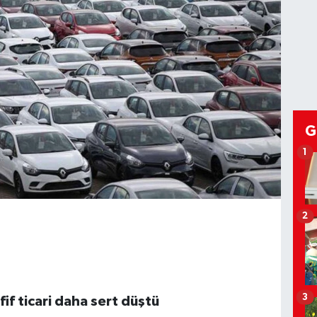
G
1
2
3
if ticari daha sert düştü