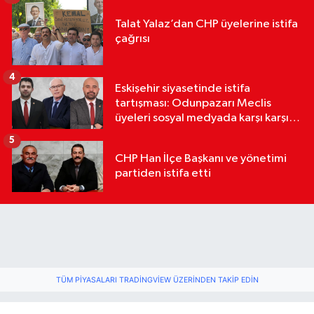
Talat Yalaz’dan CHP üyelerine istifa
çağrısı
4
Eskişehir siyasetinde istifa
tartışması: Odunpazarı Meclis
üyeleri sosyal medyada karşı karşıya
geldi
5
CHP Han İlçe Başkanı ve yönetimi
partiden istifa etti
TÜM PIYASALARI TRADINGVIEW ÜZERINDEN TAKIP EDIN