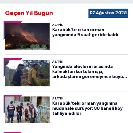
Geçen Yıl Bugün
07 Ağustos 2025
ASAYİŞ
Karabük'te çıkan orman
yangınında 9 saat geride kaldı
ASAYİŞ
Yangında alevlerin arasında
kalmaktan kurtulan işçi,
arkadaşlarını göremeyince büyük
panik yaşadı
ASAYİŞ
Karabük'teki orman yangınına
müdahale sürüyor: 80 haneli köy
tahliye edildi