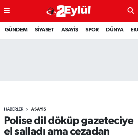
ASAYİŞ
Nöbetçi Eczaneler
GÜNDEM
SİYASET
ASAYİŞ
SPOR
DÜNYA
EK
DÜNYA
Hava Durumu
EKONOMİ
Eskişehir Namaz Vakitleri
GÜNDEM
Trafik Durumu
RESMİ İLAN
Puan Durumu ve Fikstür
SİYASET
Tüm Manşetler
HABERLER
ASAYİŞ
SPOR
Son Dakika Haberleri
Polise dil döküp gazeteciye
el salladı ama cezadan
YAŞAM
Haber Arşivi