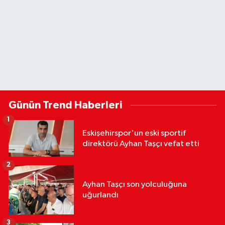
Günün Trend Haberleri
1
Eskişehirspor'un eski sportif
direktörü Ayhan Taşçı vefat etti
2
Ayhan Taşçı son yolculuğuna
uğurlandı
3