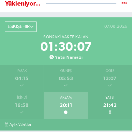
Yükleniyor...
ESKİŞEHİR
07.08.2026
SONRAKI VAKTE KALAN
01:30:07
Yatsı Namazı
İMSAK
GÜNEŞ
ÖĞLE
04:15
05:53
13:07
İKINDI
AKŞAM
YATSI
16:58
20:11
21:42
Aylık Vakitler