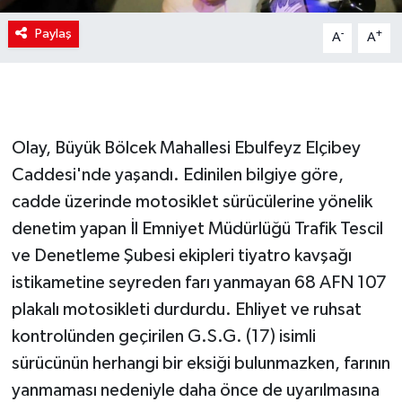
Paylaş
-
+
A
A
Olay, Büyük Bölcek Mahallesi Ebulfeyz Elçibey
Caddesi'nde yaşandı. Edinilen bilgiye göre,
cadde üzerinde motosiklet sürücülerine yönelik
denetim yapan İl Emniyet Müdürlüğü Trafik Tescil
ve Denetleme Şubesi ekipleri tiyatro kavşağı
istikametine seyreden farı yanmayan 68 AFN 107
plakalı motosikleti durdurdu. Ehliyet ve ruhsat
kontrolünden geçirilen G.S.G. (17) isimli
sürücünün herhangi bir eksiği bulunmazken, farının
yanmaması nedeniyle daha önce de uyarılmasına