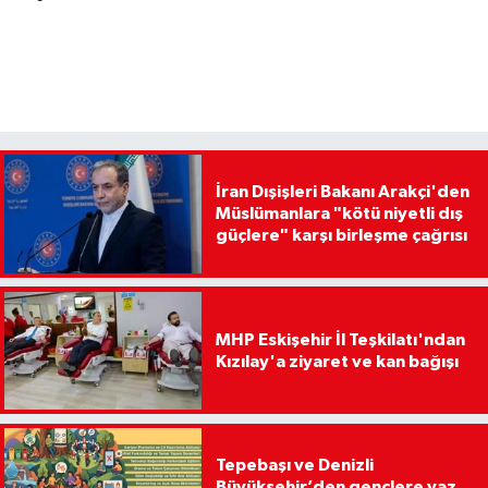
İran Dışişleri Bakanı Arakçi'den
Müslümanlara "kötü niyetli dış
güçlere" karşı birleşme çağrısı
MHP Eskişehir İl Teşkilatı'ndan
Kızılay'a ziyaret ve kan bağışı
Tepebaşı ve Denizli
Büyükşehir’den gençlere yaz