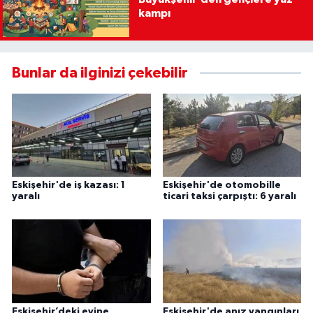
kampı
Bunlar da ilginizi çekebilir
Eskişehir'de iş kazası: 1
Eskişehir'de otomobille
yaralı
ticari taksi çarpıştı: 6 yaralı
Eskişehir’deki evine
Eskişehir'de anız yangınları