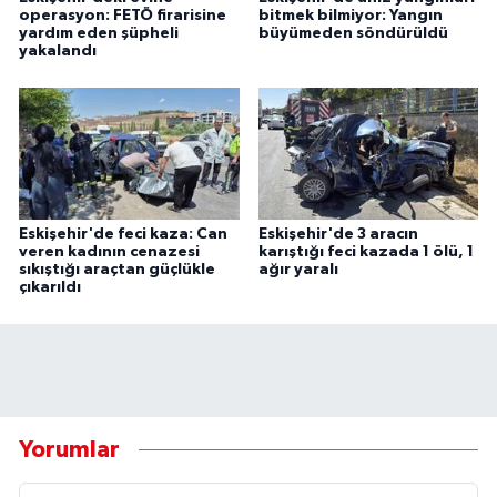
operasyon: FETÖ firarisine
bitmek bilmiyor: Yangın
yardım eden şüpheli
büyümeden söndürüldü
yakalandı
Eskişehir'de feci kaza: Can
Eskişehir'de 3 aracın
veren kadının cenazesi
karıştığı feci kazada 1 ölü, 1
sıkıştığı araçtan güçlükle
ağır yaralı
çıkarıldı
Yorumlar