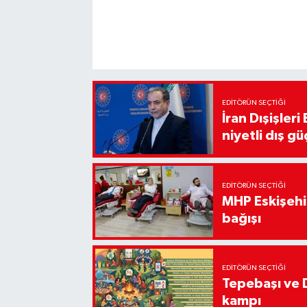
EDITÖRÜN SEÇTIĞI
İran Dışişler
niyetli dış gü
EDITÖRÜN SEÇTIĞI
MHP Eskişehir
bağışı
EDITÖRÜN SEÇTIĞI
Tepebaşı ve 
kampı