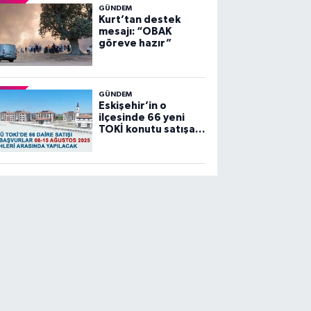
GÜNDEM
Kurt’tan destek
mesajı: “OBAK
göreve hazır”
GÜNDEM
Eskişehir’in o
ilçesinde 66 yeni
TOKİ konutu satışa
sunuluyor…