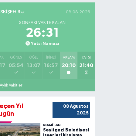
ESKİŞEHİR
08.08.2026
SONRAKI VAKTE KALAN
26:30
Yatsı Namazı
AK
GÜNEŞ
ÖĞLE
İKINDI
AKŞAM
YATSI
17
05:54
13:07
16:57
20:10
21:40
Aylık Vakitler
eçen Yıl
08 Ağustos
ugün
2025
RESMİ İLAN
Seyitgazi Belediyesi
işyerleri kiralama