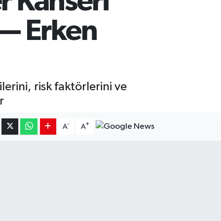
er Kanseri
 — Erken
rini, risk faktörlerini ve
r
-
+
A
A