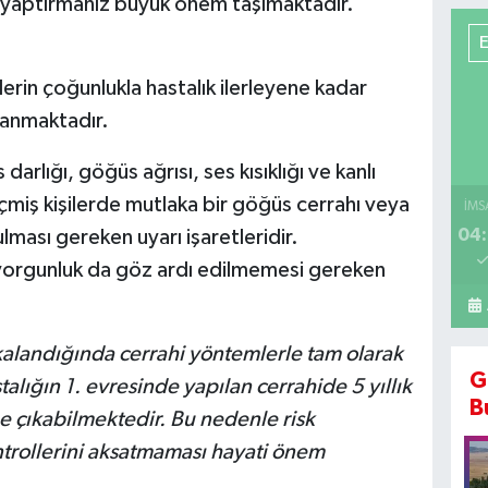
ı yaptırmanız büyük önem taşımaktadır.
ilerin çoğunlukla hastalık ilerleyene kadar
anmaktadır.
darlığı, göğüs ağrısı, ses kısıklığı ve kanlı
içmiş kişilerde mutlaka bir göğüs cerrahı veya
İMS
04:
ması gereken uyarı işaretleridir.
 yorgunluk da göz ardı edilmemesi gereken
alandığında cerrahi yöntemlerle tam olarak
G
stalığın 1. evresinde yapılan cerrahide 5 yıllık
B
 çıkabilmektedir. Bu nedenle risk
trollerini aksatmaması hayati önem