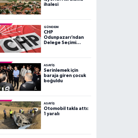
ihalesi
GÜNDEM
CHP
Odunpazarı’ndan
Delege Seçimi
Duyurusu
ASAYİŞ
Serinlemek için
baraja giren çocuk
boğuldu
ASAYİŞ
Otomobil takla attı:
1 yaralı