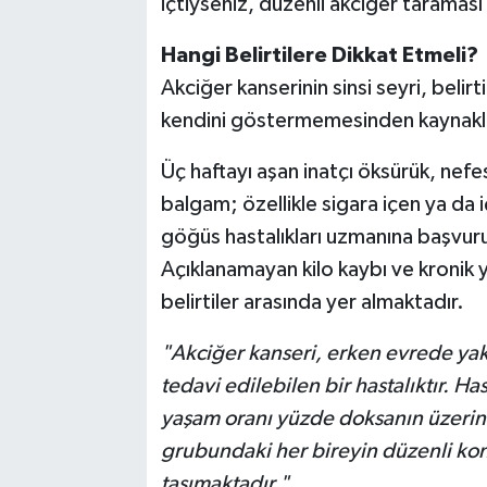
içtiyseniz, düzenli akciğer taramas
Hangi Belirtilere Dikkat Etmeli?
Akciğer kanserinin sinsi seyri, belirt
kendini göstermemesinden kaynakl
Üç haftayı aşan inatçı öksürük, nefes 
balgam; özellikle sigara içen ya da 
göğüs hastalıkları uzmanına başvurul
Açıklanamayan kilo kaybı ve kronik
belirtiler arasında yer almaktadır.
"Akciğer kanseri, erken evrede yak
tedavi edilebilen bir hastalıktır. Ha
yaşam oranı yüzde doksanın üzerine
grubundaki her bireyin düzenli kon
taşımaktadır."