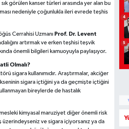
ık görülen kanser türleri arasında yer alan bu
ıkması nedeniyle çoğunlukla ileri evrede teşhis
4
ğüs Cerrahisi Uzmanı
Prof. Dr. Levent
alığını artırmak ve erken teşhisi teşvik
5
ında önemli bilgileri kamuoyuyla paylaşıyor.
atli Olmalı?
ktörü sigara kullanımıdır. Araştırmalar, akciğer
kseninin sigara içtiğini ya da geçmişte içtiğini
ullanmayan bireylerde de hastalık
e mesleki kimyasal maruziyet diğer önemli risk
Y
aş üzerindeyseniz ve sigara içiyorsanız ya da