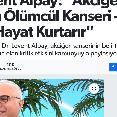
vent Alpay: "Akciğ
 Ölümcül Kanseri
Hayat Kurtarır"
. Levent Alpay, akciğer kanserinin belirtile
na olan kritik etkisini kamuoyuyla paylaşıyo
2 DK
KUNMA SÜRESI