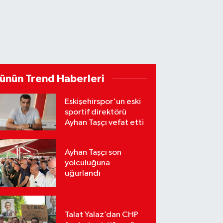
ünün Trend Haberleri
Eskişehirspor'un eski
sportif direktörü
Ayhan Taşçı vefat etti
Ayhan Taşçı son
yolculuğuna
uğurlandı
Talat Yalaz’dan CHP