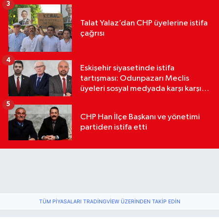
3
Talat Yalaz’dan CHP üyelerine istifa
çağrısı
4
Eskişehir siyasetinde istifa
tartışması: Odunpazarı Meclis
üyeleri sosyal medyada karşı karşıya
geldi
5
CHP Han İlçe Başkanı ve yönetimi
partiden istifa etti
TÜM PIYASALARI TRADINGVIEW ÜZERINDEN TAKIP EDIN