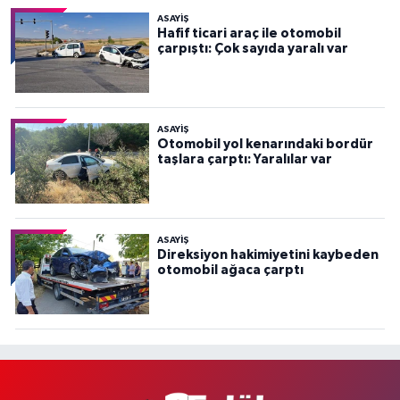
ASAYİŞ
Hafif ticari araç ile otomobil
çarpıştı: Çok sayıda yaralı var
ASAYİŞ
Otomobil yol kenarındaki bordür
taşlara çarptı: Yaralılar var
ASAYİŞ
Direksiyon hakimiyetini kaybeden
otomobil ağaca çarptı