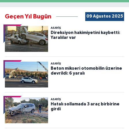
Geçen Yıl Bugün
09 Ağustos 2025
ASAYİŞ
Direksiyon hakimiyetini kaybetti:
Yaralılar var
ASAYİŞ
Beton mikseri otomobilin üzerine
devrildi: 6 yaralı
ASAYİŞ
Hatalı sollamada 3 araç birbirine
girdi