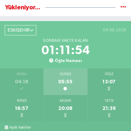
Yükleniyor...
ESKİŞEHİR
09.08.2026
SONRAKI VAKTE KALAN
01:11:54
Öğle Namazı
İMSAK
GÜNEŞ
ÖĞLE
04:18
05:55
13:07
İKINDI
AKŞAM
YATSI
16:57
20:08
21:39
Aylık Vakitler