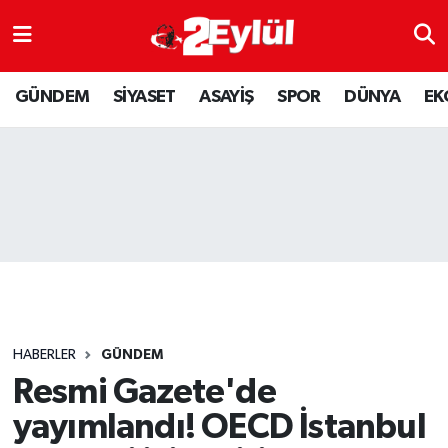
ASAYİŞ
Nöbetçi Eczaneler
GÜNDEM
SİYASET
ASAYİŞ
SPOR
DÜNYA
EK
DÜNYA
Hava Durumu
EKONOMİ
Eskişehir Namaz Vakitleri
GÜNDEM
Trafik Durumu
RESMİ İLAN
Puan Durumu ve Fikstür
SİYASET
Tüm Manşetler
HABERLER
GÜNDEM
SPOR
Son Dakika Haberleri
Resmi Gazete'de
yayımlandı! OECD İstanbul
YAŞAM
Haber Arşivi