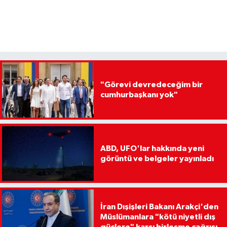
"Görevi devredeceğim bir
cumhurbaşkanı yok"
ABD, UFO'lar hakkında yeni
görüntü ve belgeler yayınladı
İran Dışişleri Bakanı Arakçi'den
Müslümanlara "kötü niyetli dış