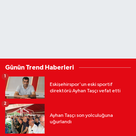
Günün Trend Haberleri
1
Eskişehirspor'un eski sportif
direktörü Ayhan Taşçı vefat etti
2
Ayhan Taşçı son yolculuğuna
uğurlandı