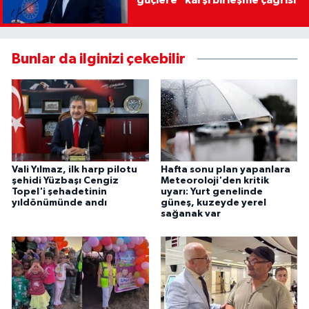
güçlere" karşı birleşme çağrısı
Bunlar da ilginizi çekebilir
Vali Yılmaz, ilk harp pilotu
Hafta sonu plan yapanlara
şehidi Yüzbaşı Cengiz
Meteoroloji'den kritik
Topel'i şehadetinin
uyarı: Yurt genelinde
yıldönümünde andı
güneş, kuzeyde yerel
sağanak var