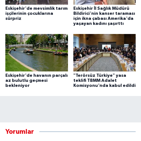
Eskişehir'de mevsimlik tarım
Eskişehir İl Sağlık Müdürü
işçilerinin çocuklarına
Bildirici'nin kanser taraması
sürpriz
için ikna çabası Amerika'da
yaşayan kadını şaşırttı
Eskişehir'de havanın parçalı
"Terörsüz Türkiye" yasa
az bulutlu geçmesi
teklifi TBMM Adalet
bekleniyor
Komisyonu'nda kabul edildi
Yorumlar