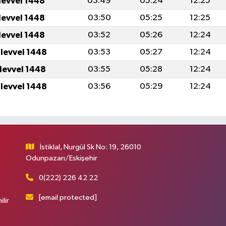
levvel 1448
03:49
05:24
12:25
levvel 1448
03:50
05:25
12:25
levvel 1448
03:52
05:26
12:24
ulevvel 1448
03:53
05:27
12:24
ulevvel 1448
03:55
05:28
12:24
ulevvel 1448
03:56
05:29
12:24
İstiklal, Nurgül Sk No: 19, 26010
Odunpazarı/Eskişehir
0(222) 226 42 22
[email protected]
ilir