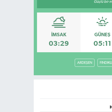
Güçlü bir mü
İMSAK
GÜNEŞ
03:29
05:11
ARDEŞEN
FINDIKL