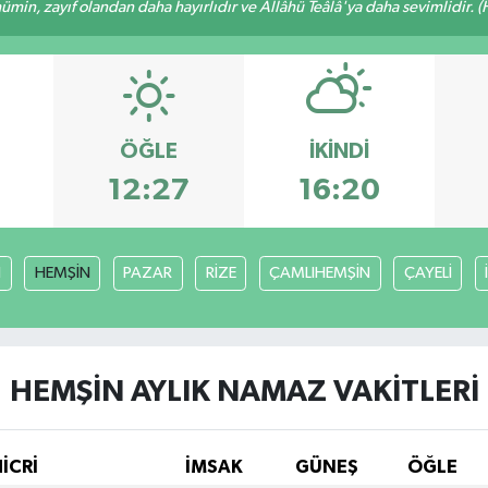
min, zayıf olandan daha hayırlıdır ve Allâhü Teâlâ'ya daha sevimlidir. (H
ÖĞLE
İKINDI
12:27
16:20
I
HEMŞİN
PAZAR
RİZE
ÇAMLIHEMŞİN
ÇAYELİ
HEMŞİN AYLIK NAMAZ VAKITLERI
HİCRİ
İMSAK
GÜNEŞ
ÖĞLE