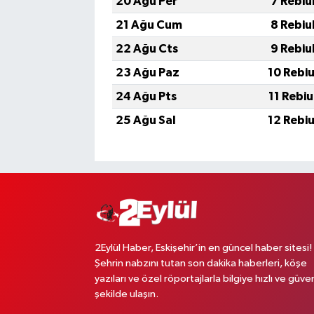
20 Ağu Per
7 Rebiu
21 Ağu Cum
8 Rebiu
22 Ağu Cts
9 Rebiu
23 Ağu Paz
10 Rebi
24 Ağu Pts
11 Rebi
25 Ağu Sal
12 Rebi
2Eylül Haber, Eskişehir’in en güncel haber sitesi!
Şehrin nabzını tutan son dakika haberleri, köşe
yazıları ve özel röportajlarla bilgiye hızlı ve güven
şekilde ulaşın.