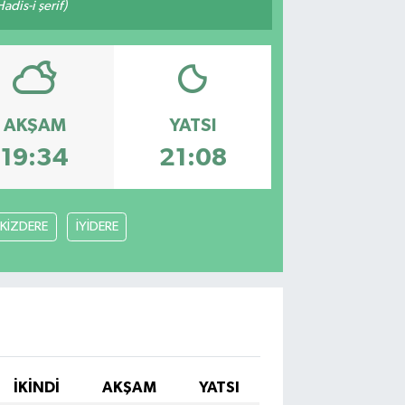
adis-i şerif)
AKŞAM
YATSI
19:34
21:08
İKİZDERE
İYİDERE
İKINDI
AKŞAM
YATSI