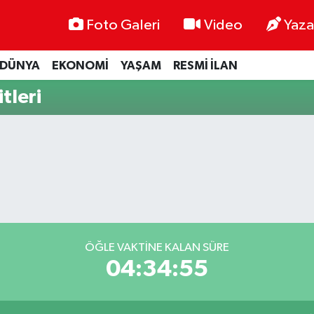
Foto Galeri
Video
Yaza
DÜNYA
EKONOMİ
YAŞAM
RESMİ İLAN
tleri
ÖĞLE VAKTINE KALAN SÜRE
04:34:54