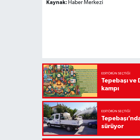
Kaynak:
Haber Merkezi
EDITÖRÜN SEÇTIĞI
Tepebaşı ve 
kampı
EDITÖRÜN SEÇTIĞI
Tepebaşı’nda
sürüyor