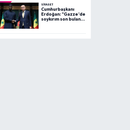
SİYASET
Cumhurbaşkanı
Erdoğan: "Gazze'de
soykırım son bulana
dek, mücadelemiz
sürecek"