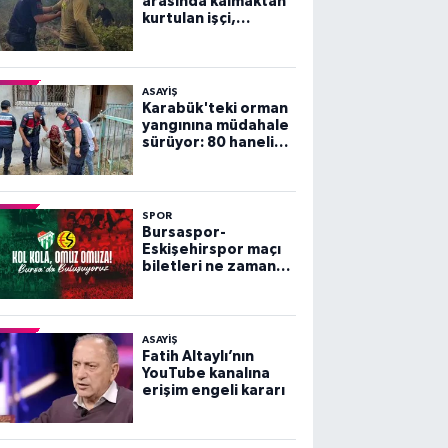
arasında kalmaktan
kurtulan işçi,
arkadaşlarını
göremeyince büyük
panik yaşadı
ASAYİŞ
Karabük'teki orman
yangınına müdahale
sürüyor: 80 haneli
köy tahliye edildi
SPOR
Bursaspor-
Eskişehirspor maçı
biletleri ne zaman
satışa çıkacak?
ASAYİŞ
Fatih Altaylı’nın
YouTube kanalına
erişim engeli kararı