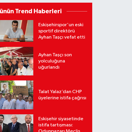
ünün Trend Haberleri
Eskişehirspor'un eski
sportif direktörü
Ayhan Taşçı vefat etti
Ayhan Taşçı son
yolculuğuna
uğurlandı
Talat Yalaz’dan CHP
üyelerine istifa çağrısı
Eskişehir siyasetinde
istifa tartışması:
Odunpazarı Meclis