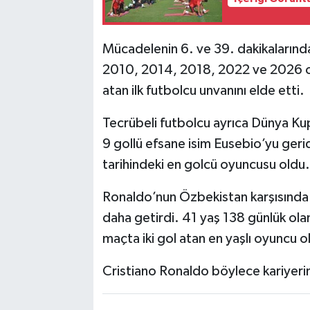
Mücadelenin 6. ve 39. dakikalarında
2010, 2014, 2018, 2022 ve 2026 olm
atan ilk futbolcu unvanını elde etti.
Tecrübeli futbolcu ayrıca Dünya Kupa
9 gollü efsane isim Eusebio’yu gerid
tarihindeki en golcü oyuncusu oldu.
Ronaldo’nun Özbekistan karşısında ka
daha getirdi. 41 yaş 138 günlük olan
maçta iki gol atan en yaşlı oyuncu ol
Cristiano Ronaldo böylece kariyerin