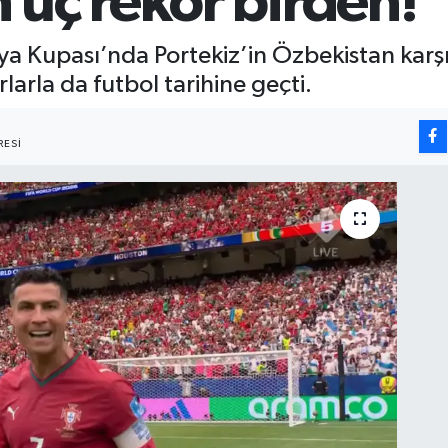
üç rekor birden!
a Kupası’nda Portekiz’in Özbekistan karşıs
arla da futbol tarihine geçti.
ESI