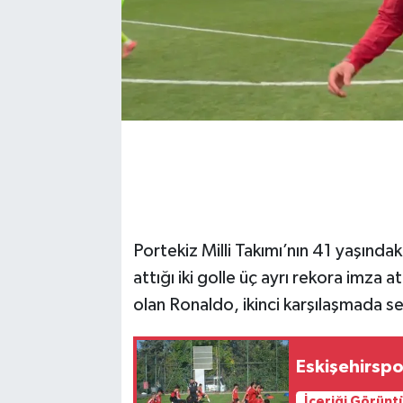
Portekiz Milli Takımı’nın 41 yaşında
attığı iki golle üç ayrı rekora imza a
olan Ronaldo, ikinci karşılaşmada s
Eskişehirspor
İçeriği Görünt