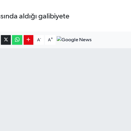
ında aldığı galibiyete
-
+
A
A