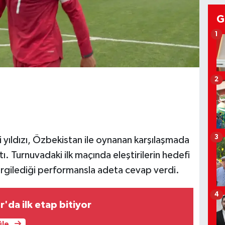
G
1
2
3
ki yıldızı, Özbekistan ile oynanan karşılaşmada
ttı. Turnuvadaki ilk maçında eleştirilerin hedefi
ergilediği performansla adeta cevap verdi.
4
'da ilk etap bitiyor
üle