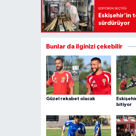
EDITÖRÜN SEÇTIĞI
Eskişehir'in 
sürdürüyor
Bunlar da ilginizi çekebilir
Güzel rekabet olacak
Eskişehi
bitiyor