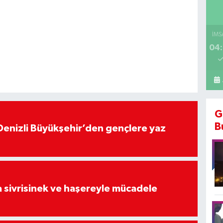
İMS
04:
G
B
Denizli Büyükşehir’den gençlere yaz
 sivrisinek ve haşereyle mücadele