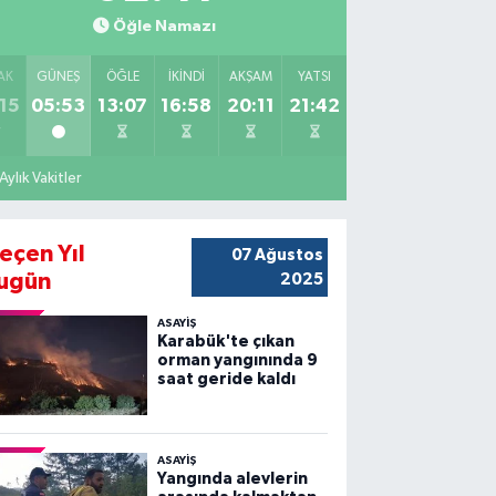
Öğle Namazı
AK
GÜNEŞ
ÖĞLE
İKINDI
AKŞAM
YATSI
15
05:53
13:07
16:58
20:11
21:42
Aylık Vakitler
eçen Yıl
07 Ağustos
ugün
2025
ASAYİŞ
Karabük'te çıkan
orman yangınında 9
saat geride kaldı
ASAYİŞ
Yangında alevlerin