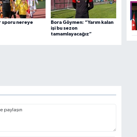
r sporu nereye
Bora Göymen: “Yarım kalan
işi bu sezon
tamamlayacağız”