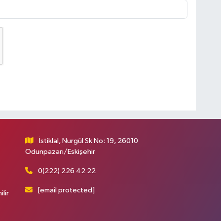
İstiklal, Nurgül Sk No: 19, 26010
Odunpazarı/Eskişehir
0(222) 226 42 22
[email protected]
ilir