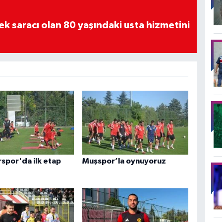
tek saracı olan 80 yaşındaki usta hizmetini
rspor'da ilk etap
Muşspor’la oynuyoruz