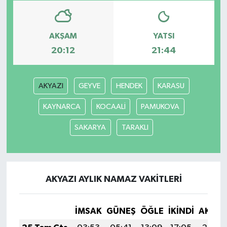
AKŞAM
YATSI
20:12
21:44
AKYAZI
GEYVE
HENDEK
KARASU
KAYNARCA
KOCAALİ
PAMUKOVA
SAKARYA
TARAKLI
AKYAZI AYLIK NAMAZ VAKITLERI
İMSAK
GÜNEŞ
ÖĞLE
İKINDI
AKŞA