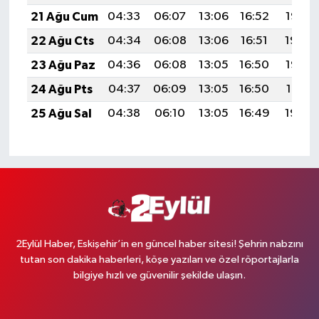
21 Ağu Cum
04:33
06:07
13:06
16:52
19:55
22 Ağu Cts
04:34
06:08
13:06
16:51
19:54
23 Ağu Paz
04:36
06:08
13:05
16:50
19:52
24 Ağu Pts
04:37
06:09
13:05
16:50
19:51
25 Ağu Sal
04:38
06:10
13:05
16:49
19:49
2Eylül Haber, Eskişehir’in en güncel haber sitesi! Şehrin nabzını
tutan son dakika haberleri, köşe yazıları ve özel röportajlarla
bilgiye hızlı ve güvenilir şekilde ulaşın.