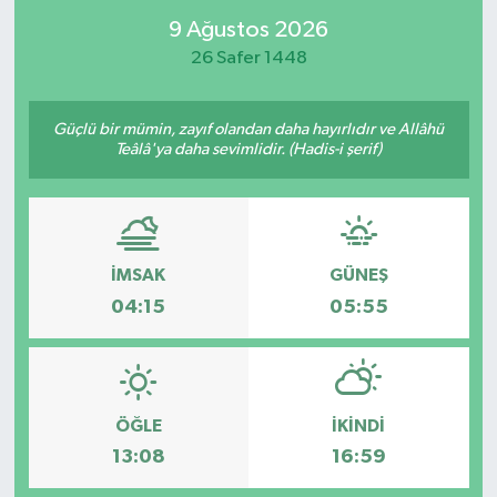
9 Ağustos 2026
26 Safer 1448
Güçlü bir mümin, zayıf olandan daha hayırlıdır ve Allâhü
Teâlâ'ya daha sevimlidir. (Hadis-i şerif)
İMSAK
GÜNEŞ
04:15
05:55
ÖĞLE
İKINDI
13:08
16:59