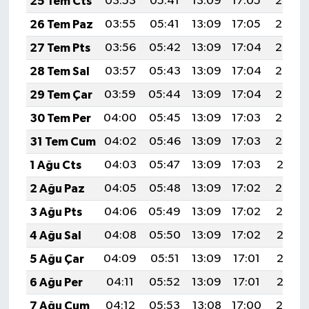
25 Tem Cts
03:53
05:41
13:09
17:05
20:28
26 Tem Paz
03:55
05:41
13:09
17:05
20:27
27 Tem Pts
03:56
05:42
13:09
17:04
20:26
28 Tem Sal
03:57
05:43
13:09
17:04
20:25
29 Tem Çar
03:59
05:44
13:09
17:04
20:24
30 Tem Per
04:00
05:45
13:09
17:03
20:23
31 Tem Cum
04:02
05:46
13:09
17:03
20:22
1 Ağu Cts
04:03
05:47
13:09
17:03
20:21
2 Ağu Paz
04:05
05:48
13:09
17:02
20:20
3 Ağu Pts
04:06
05:49
13:09
17:02
20:19
4 Ağu Sal
04:08
05:50
13:09
17:02
20:18
5 Ağu Çar
04:09
05:51
13:09
17:01
20:16
6 Ağu Per
04:11
05:52
13:09
17:01
20:15
7 Ağu Cum
04:12
05:53
13:08
17:00
20:14