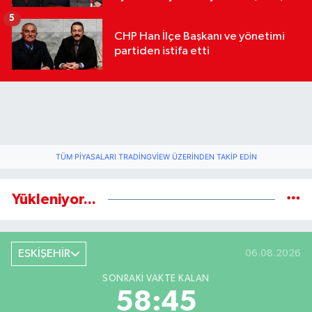
geldi
5
CHP Han İlçe Başkanı ve yönetimi
partiden istifa etti
TÜM PIYASALARI TRADINGVIEW ÜZERINDEN TAKIP EDIN
Yükleniyor...
ESKİŞEHİR
06.08.2026
SONRAKI VAKTE KALAN
58:45