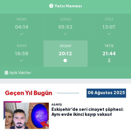
Yatsı Namazı
İMSAK
GÜNEŞ
ÖĞLE
04:14
05:52
13:07
İKINDI
AKŞAM
YATSI
16:58
20:12
21:44
Aylık Vakitler
Geçen Yıl Bugün
06 Ağustos 2025
ASAYİŞ
Eskişehir’de seri cinayet şüphesi:
Aynı evde ikinci kayıp vakası!