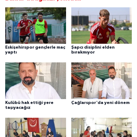
Eskişehirspor gençlerle maç
Şapcı disiplini elden
yaptı
bırakmıyor
Kulübü hak ettiği yere
Çağlarspor'da yeni dönem
taşıyacağız