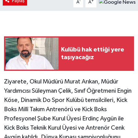
Paylaş
-
+
A
A
Kulübü hak ettiği yere
taşıyacağız
Ziyarete, Okul Müdürü Murat Arıkan, Müdür
Yardımcısı Süleyman Çelik, Sınıf Öğretmeni Engin
Köse, Dinamik Do Spor Kulübü temsilcileri, Kick
Boks Millî Takım Antrenörü ve Kick Boks
Profesyonel Şube Kurul Üyesi Erdinç Aygün ile
Kick Boks Teknik Kurul Üyesi ve Antrenör Cenk
Aygün katıldı. Dünya Kupası şampiyonluğunu