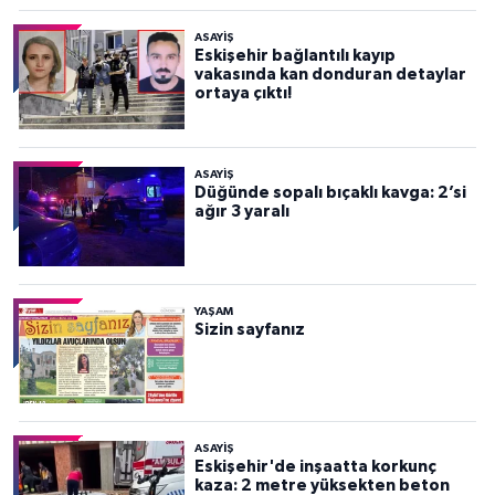
ASAYİŞ
Eskişehir bağlantılı kayıp
vakasında kan donduran detaylar
ortaya çıktı!
ASAYİŞ
Düğünde sopalı bıçaklı kavga: 2’si
ağır 3 yaralı
YAŞAM
Sizin sayfanız
ASAYİŞ
Eskişehir'de inşaatta korkunç
kaza: 2 metre yüksekten beton