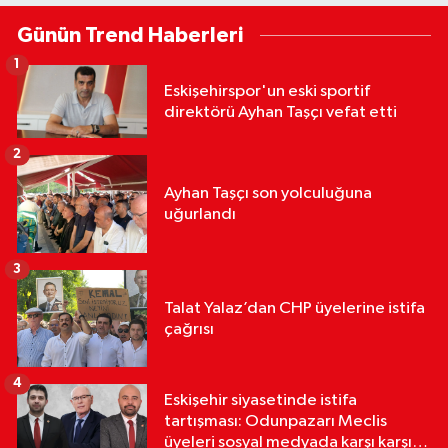
Günün Trend Haberleri
1
Eskişehirspor'un eski sportif
direktörü Ayhan Taşçı vefat etti
2
Ayhan Taşçı son yolculuğuna
uğurlandı
3
Talat Yalaz’dan CHP üyelerine istifa
çağrısı
4
Eskişehir siyasetinde istifa
tartışması: Odunpazarı Meclis
üyeleri sosyal medyada karşı karşıya