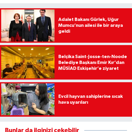
Adalet Bakanı Gürlek, Uğur
Mumcu’nun ailesi ile bir araya
geldi
Belçika Saint-Josse-ten-Noode
Belediye Başkanı Emir Kır’dan
MÜSİAD Eskişehir’e ziyaret
Evcil hayvan sahiplerine sıcak
hava uyarıları
Bunlar da ilginizi çekebilir