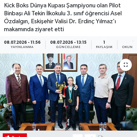
Kick Boks Dünya Kupası Şampiyonu olan Pilot
Binbaşı Ali Tekin İlkokulu 3. sınıf öğrencisi Asel
Özdalgın, Eskişehir Valisi Dr. Erdinç Yılmaz'ı
makamında ziyaret etti
08.07.2026 - 11:56
08.07.2026 - 13:15
1
1 
YAYINLANMA
GÜNCELLEME
PAYLAŞIM
OKUNMA