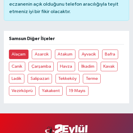
eczanenin açık olduğunu telefon aracılığıyla teyit
etmeniz iyi bir fikir olacaktır.
Samsun Diğer İlçeler
Alaçam
Asarcik
Atakum
Ayvacik
Bafra
Canik
Çarşamba
Havza
İlkadim
Kavak
Ladik
Salipazari
Tekkeköy
Terme
Vezirköprü
Yakakent
19 Mayis