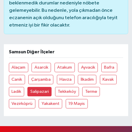
beklenmedik durumlar nedeniyle nöbete
gelemeyebilir. Bu nedenle, yola çıkmadan önce
eczanenin açık olduğunu telefon aracılığıyla teyit
etmeniz iyi bir fikir olacaktır.
Samsun Diğer İlçeler
Alaçam
Asarcik
Atakum
Ayvacik
Bafra
Canik
Çarşamba
Havza
İlkadim
Kavak
Ladik
Salipazari
Tekkeköy
Terme
Vezirköprü
Yakakent
19 Mayis