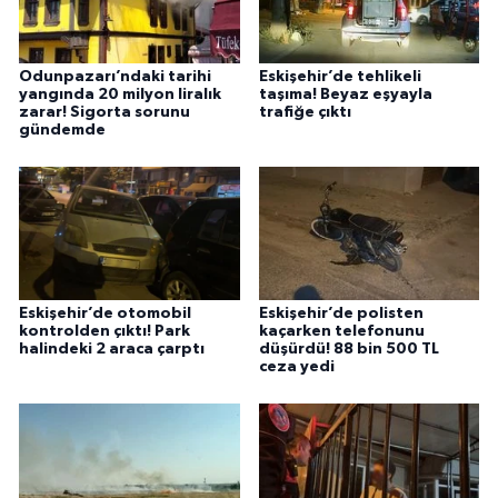
Odunpazarı’ndaki tarihi
Eskişehir’de tehlikeli
yangında 20 milyon liralık
taşıma! Beyaz eşyayla
zarar! Sigorta sorunu
trafiğe çıktı
gündemde
Eskişehir’de otomobil
Eskişehir’de polisten
kontrolden çıktı! Park
kaçarken telefonunu
halindeki 2 araca çarptı
düşürdü! 88 bin 500 TL
ceza yedi