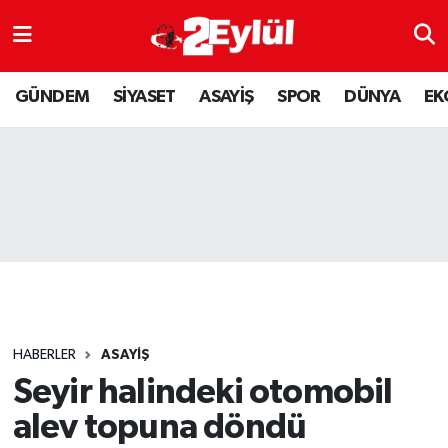
ASAYİŞ
Nöbetçi Eczaneler
GÜNDEM
SİYASET
ASAYİŞ
SPOR
DÜNYA
EK
DÜNYA
Hava Durumu
EKONOMİ
Eskişehir Namaz Vakitleri
GÜNDEM
Trafik Durumu
RESMİ İLAN
Puan Durumu ve Fikstür
SİYASET
Tüm Manşetler
HABERLER
ASAYİŞ
SPOR
Son Dakika Haberleri
Seyir halindeki otomobil
alev topuna döndü
YAŞAM
Haber Arşivi