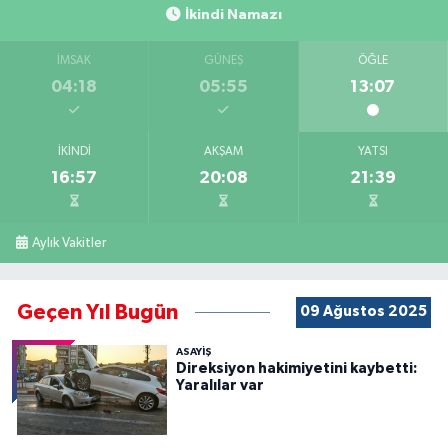
İkindi Namazı
İMSAK
GÜNEŞ
ÖĞLE
04:18
05:55
13:07
İKINDI
AKŞAM
YATSI
16:57
20:08
21:39
Aylık Vakitler
Geçen Yıl Bugün
09 Ağustos 2025
ASAYİŞ
Direksiyon hakimiyetini kaybetti:
Yaralılar var