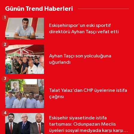
Günün Trend Haberleri
1
Eskişehirspor'un eski sportif
direktörü Ayhan Taşçı vefat etti
2
Ayhan Taşçı son yolculuğuna
uğurlandı
3
Talat Yalaz’dan CHP üyelerine istifa
çağrısı
4
Eskişehir siyasetinde istifa
tartışması: Odunpazarı Meclis
üyeleri sosyal medyada karşı karşıya