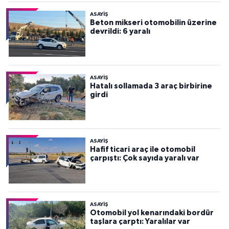
ASAYİŞ
Beton mikseri otomobilin üzerine
devrildi: 6 yaralı
ASAYİŞ
Hatalı sollamada 3 araç birbirine
girdi
ASAYİŞ
Hafif ticari araç ile otomobil
çarpıştı: Çok sayıda yaralı var
ASAYİŞ
Otomobil yol kenarındaki bordür
taşlara çarptı: Yaralılar var