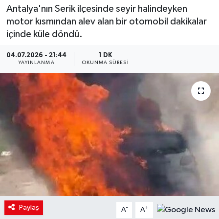
Antalya'nın Serik ilçesinde seyir halindeyken
motor kısmından alev alan bir otomobil dakikalar
içinde küle döndü.
04.07.2026 - 21:44
1 DK
YAYINLANMA
OKUNMA SÜRESI
Paylaş
-
+
A
A