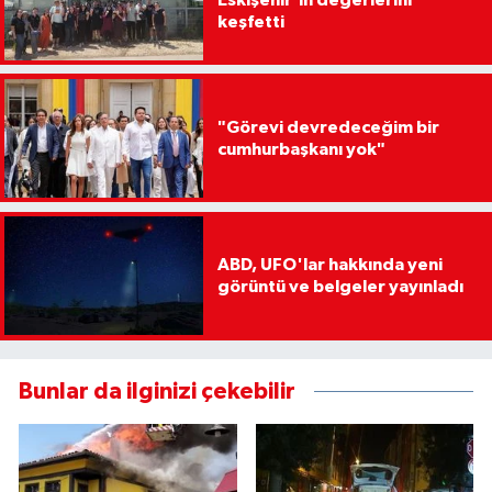
Eskişehir’in değerlerini
keşfetti
"Görevi devredeceğim bir
cumhurbaşkanı yok"
ABD, UFO'lar hakkında yeni
görüntü ve belgeler yayınladı
Bunlar da ilginizi çekebilir