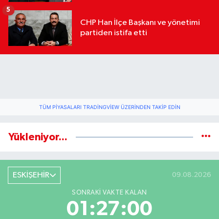
geldi
5
CHP Han İlçe Başkanı ve yönetimi
partiden istifa etti
TÜM PIYASALARI TRADINGVIEW ÜZERINDEN TAKIP EDIN
Yükleniyor...
ESKİŞEHİR
09.08.2026
SONRAKI VAKTE KALAN
01:27:00