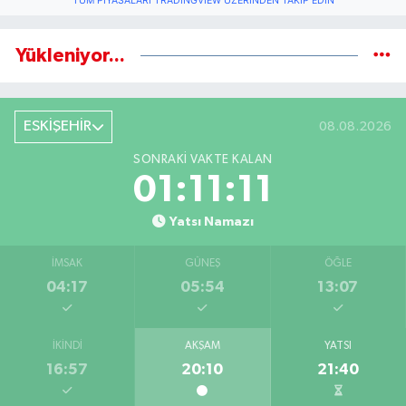
TÜM PIYASALARI TRADINGVIEW ÜZERINDEN TAKIP EDIN
Yükleniyor...
ESKİŞEHİR
08.08.2026
SONRAKI VAKTE KALAN
01:11:11
Yatsı Namazı
İMSAK
GÜNEŞ
ÖĞLE
04:17
05:54
13:07
İKINDI
AKŞAM
YATSI
16:57
20:10
21:40