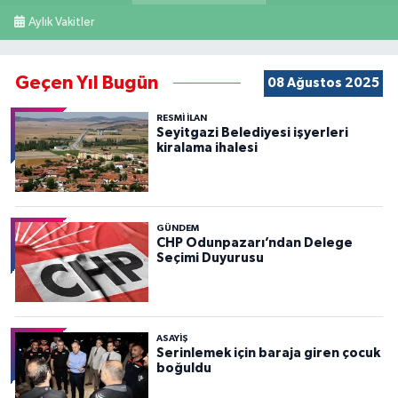
Aylık Vakitler
Geçen Yıl Bugün
08 Ağustos 2025
RESMİ İLAN
Seyitgazi Belediyesi işyerleri
kiralama ihalesi
GÜNDEM
CHP Odunpazarı’ndan Delege
Seçimi Duyurusu
ASAYİŞ
Serinlemek için baraja giren çocuk
boğuldu