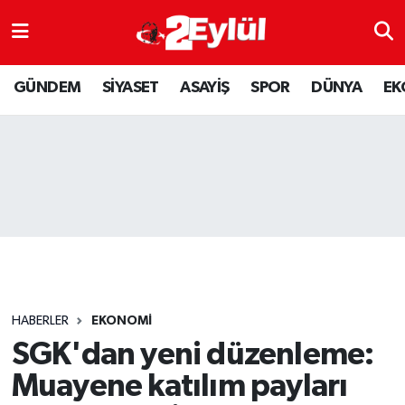
ASAYİŞ
Nöbetçi Eczaneler
GÜNDEM
SİYASET
ASAYİŞ
SPOR
DÜNYA
EK
DÜNYA
Hava Durumu
EKONOMİ
Eskişehir Namaz Vakitleri
GÜNDEM
Trafik Durumu
RESMİ İLAN
Puan Durumu ve Fikstür
SİYASET
Tüm Manşetler
HABERLER
EKONOMİ
SPOR
Son Dakika Haberleri
SGK'dan yeni düzenleme:
Muayene katılım payları
YAŞAM
Haber Arşivi