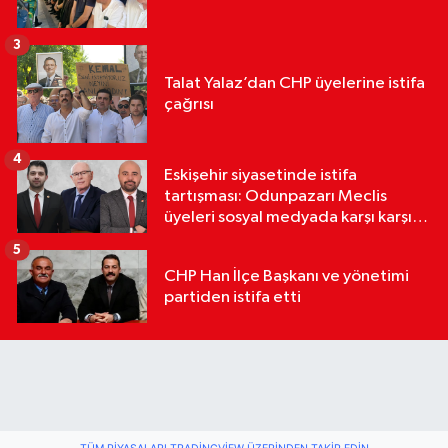
3
Talat Yalaz’dan CHP üyelerine istifa
çağrısı
4
Eskişehir siyasetinde istifa
tartışması: Odunpazarı Meclis
üyeleri sosyal medyada karşı karşıya
geldi
5
CHP Han İlçe Başkanı ve yönetimi
partiden istifa etti