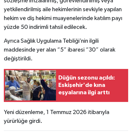
sözleşme imzalanmış, görevlendirilmiş veya
yetkilendirilmiş aile hekimlerinin sevkiyle yapılan
hekim ve diş hekimi muayenelerinde katılım payı
yüzde 50 indirimli tahsil edilecek.
Ayrıca Sağlık Uygulama Tebliği’nin ilgili
maddesinde yer alan “5” ibaresi “30” olarak
değiştirildi.
Düğün sezonu açıldı:
Eskişehir'de kına
eşyalarına ilgi arttı
Yeni düzenleme, 1 Temmuz 2026 itibarıyla
yürürlüğe girdi.