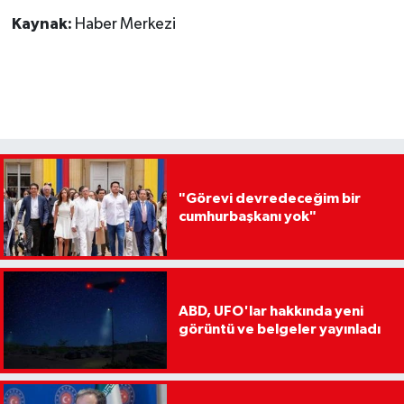
Kaynak:
Haber Merkezi
"Görevi devredeceğim bir
cumhurbaşkanı yok"
ABD, UFO'lar hakkında yeni
görüntü ve belgeler yayınladı