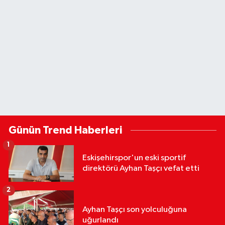
Günün Trend Haberleri
1
Eskişehirspor'un eski sportif
direktörü Ayhan Taşçı vefat etti
2
Ayhan Taşçı son yolculuğuna
uğurlandı