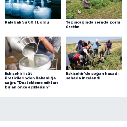
Kalabak Su 60 TL oldu
Yaz sıcağında serada zorlu
üretim
Eskişehirli süt
Eskişehir'de soğan hasadı
üreticilerinden Bakanlığa
sahada incelendi
çağrı: "Destekleme miktarı
bir an önce açıklansın"