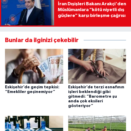
İran Dışişleri Bakanı Arakçi'den
Müslümanlara "kötü niyetli dış
güçlere" karşı birleşme çağrısı
Bunlar da ilginizi çekebilir
Eskişehir’de geçim tepkisi:
Eskişehir’de terzi esnafının
“Emekliler geçinemiyor”
işleri beklendiği gibi
gitmedi: “Barometre şu
anda çok eksileri
gösteriyor”